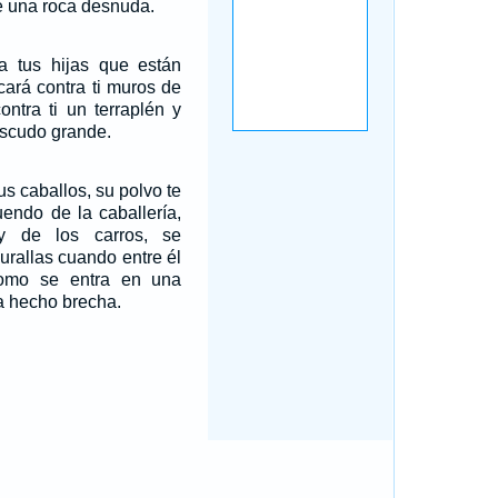
é una roca desnuda.
 tus hijas que están
icará contra ti muros de
ontra ti un terraplén y
 escudo grande.
us caballos, su polvo te
ruendo de la caballería,
y de los carros, se
urallas cuando entre él
como se entra en una
a hecho brecha.