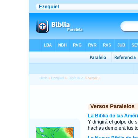
Biblia
>
Ezequiel
>
Capítulo 26
> Verso 9
Versos Paralelos
La Biblia de las Amér
Y dirigirá el golpe de 
hachas demolerá tus to