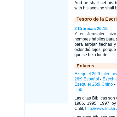
And he shall set his b
with his axes he shall 
Tesoro de la Escri
2 Crónicas 26:15
Y en Jerusalén hiz
hombres hábiles para
para arrojar flechas 
extendió lejos, porqu
que se hizo fuerte.
Enlaces
Ezequiel 26:9 Interline
26:9 Español
•
Ézéchie
Ezequiel 26:9 Chino
•
Hub
Las citas Bíblicas son
1986, 1995, 1997 by
Calif,
http://www.lockm