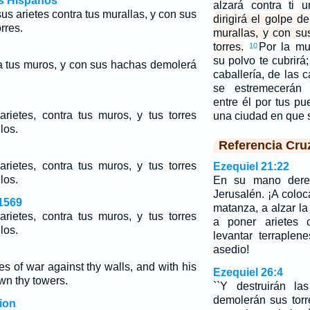
os Hispanos
alzará contra ti
sus arietes contra tus murallas, y con sus
dirigirá el golpe d
rres.
murallas, y con s
torres.
Por la mu
10
su polvo te cubrirá
ra tus muros, y con sus hachas demolerá
caballería, de las c
se estremecerán 
entre él por tus p
arietes, contra tus muros, y tus torres
una ciudad en que
los.
Referencia Cru
arietes, contra tus muros, y tus torres
Ezequiel 21:22
los.
En su mano derech
Jerusalén. ¡A coloca
1569
matanza, a alzar la
arietes, contra tus muros, y tus torres
a poner arietes c
los.
levantar terraplen
asedio!
s of war against thy walls, and with his
Ezequiel 26:4
wn thy towers.
``Y destruirán la
demolerán sus torr
ion