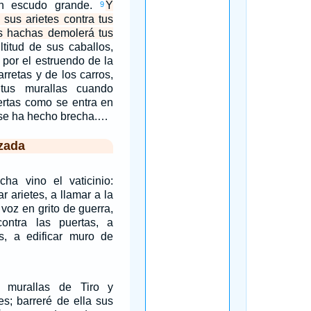
 un escudo grande.
Y
9
e sus arietes contra tus
us hachas demolerá tus
ltitud de sus caballos,
; por el estruendo de la
arretas y de los carros,
tus murallas cuando
uertas como se entra en
 se ha hecho brecha.…
zada
a vino el vaticinio:
r arietes, a llamar a la
 voz en grito de guerra,
ontra las puertas, a
es, a edificar muro de
s murallas de Tiro y
es; barreré de ella sus