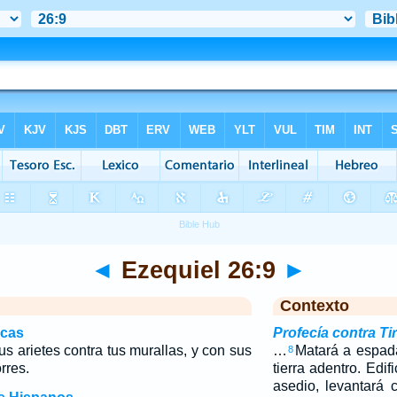
◄
Ezequiel 26:9
►
Contexto
icas
Profecía contra Ti
sus arietes contra tus murallas, y con sus
…
Matará a espada
8
rres.
tierra adentro. Edif
asedio, levantará c