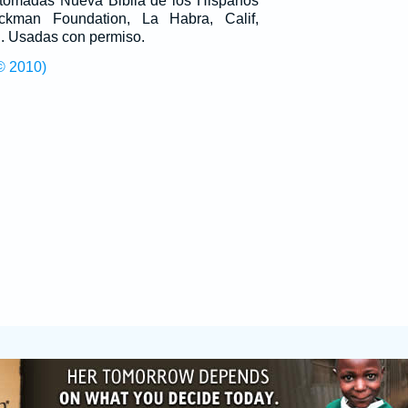
n tomadas Nueva Biblia de los Hispanos
man Foundation, La Habra, Calif,
g
. Usadas con permiso.
© 2010)