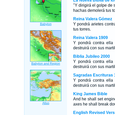
La Nueva Biblia de l
"Y dirigirá el golpe de 
hachas demolerá tus to
Reina Valera Gómez
Y pondrá arietes cont
tus torres.
Reina Valera 1909
Y pondrá contra ella 
destruirá con sus martil
Biblia Jubileo 2000
Y pondrá contra ella 
destruirá con sus martil
Sagradas Escrituras 
Y pondrá contra ella 
destruirá con sus martil
King James Bible
And he shall set engine
axes he shall break do
English Revised Vers