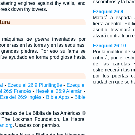
escombros y la har
attering engines against thy walls, and
break down thy towers.
Ezequiel 26:8
Matará a espada a
tura
tierra adentro. Edif
asedio, levantará c
alzará contra ti un
o máquinas
de guerra
inventadas por
 poner
las
en las torres y en las esquinas,
Ezequiel 26:10
y grandes piedras. Por eso su fama se
Por la multitud de s
e fue ayudado en forma prodigiosa hasta
cubrirá; por el est
de las carretas 
estremecerán tus m
por tus puertas 
ciudad en que se h
al
•
Ezequiel 26:9 Plurilingüe
•
Ezequiel
l 26:9 Francés
•
Hesekiel 26:9 Alemán
•
Ezekiel 26:9 Inglés
•
Bible Apps
•
Bible
 tomadas de La Biblia de las Américas ©
 The Lockman Foundation, La Habra,
an.org
. Usadas con permiso.