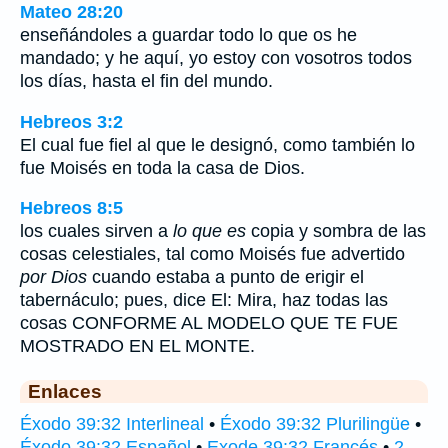
Mateo 28:20
enseñándoles a guardar todo lo que os he
mandado; y he aquí, yo estoy con vosotros todos
los días, hasta el fin del mundo.
Hebreos 3:2
El cual fue fiel al que le designó, como también lo
fue Moisés en toda la casa de Dios.
Hebreos 8:5
los cuales sirven a
lo que es
copia y sombra de las
cosas celestiales, tal como Moisés fue advertido
por Dios
cuando estaba a punto de erigir el
tabernáculo; pues, dice El: Mira, haz todas las
cosas CONFORME AL MODELO QUE TE FUE
MOSTRADO EN EL MONTE.
Enlaces
Éxodo 39:32 Interlineal
•
Éxodo 39:32 Plurilingüe
•
Éxodo 39:32 Español
•
Exode 39:32 Francés
•
2