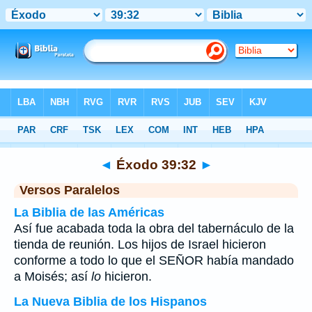
Biblia
>
Éxodo
>
Capítulo 39
> Verso 32
◄
Éxodo 39:32
►
Versos Paralelos
La Biblia de las Américas
Así fue acabada toda la obra del tabernáculo de la
tienda de reunión. Los hijos de Israel hicieron
conforme a todo lo que el SEÑOR había mandado
a Moisés; así
lo
hicieron.
La Nueva Biblia de los Hispanos