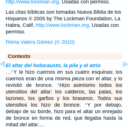
http://www.lockman.org
. Usadas con permiso.
Las citas bíblicas son tomadas Nueva Biblia de los
Hispanos © 2005 by The Lockman Foundation, La
Habra, Calif,
http://www.lockman.org
. Usadas con
permiso.
Reina Valera Gómez (© 2010)
Contexto
El altar del holocausto, la pila y el atrio
…
Y le hizo cuernos en sus cuatro esquinas; los
2
cuernos eran de una misma
pieza
con el altar, y lo
revistió de bronce.
Hizo asimismo todos los
3
utensilios del altar: los calderos, las palas, los
tazones, los garfios y los braseros. Todos sus
utensilios los hizo de bronce.
Y por debajo,
4
debajo de su borde, hizo para el altar un enrejado
de bronce en forma de red, que llegaba hasta la
mitad
del altar.
…