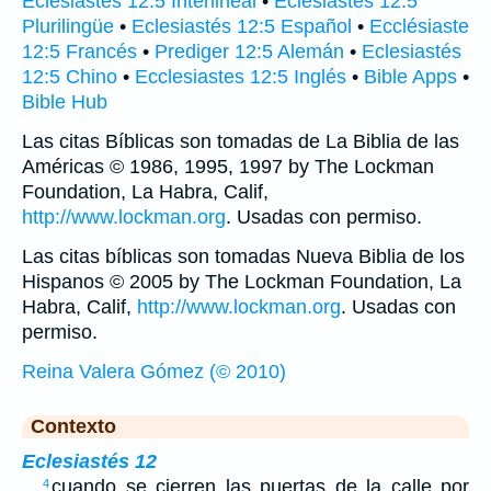
Eclesiastés 12:5 Interlineal
•
Eclesiastés 12:5
Plurilingüe
•
Eclesiastés 12:5 Español
•
Ecclésiaste
12:5 Francés
•
Prediger 12:5 Alemán
•
Eclesiastés
12:5 Chino
•
Ecclesiastes 12:5 Inglés
•
Bible Apps
•
Bible Hub
Las citas Bíblicas son tomadas de La Biblia de las
Américas © 1986, 1995, 1997 by The Lockman
Foundation, La Habra, Calif,
http://www.lockman.org
. Usadas con permiso.
Las citas bíblicas son tomadas Nueva Biblia de los
Hispanos © 2005 by The Lockman Foundation, La
Habra, Calif,
http://www.lockman.org
. Usadas con
permiso.
Reina Valera Gómez (© 2010)
Contexto
Eclesiastés 12
…
cuando se cierren las puertas de la calle por
4