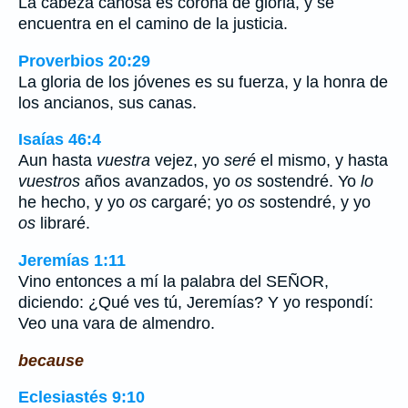
La cabeza canosa es corona de gloria, y se
encuentra en el camino de la justicia.
Proverbios 20:29
La gloria de los jóvenes es su fuerza, y la honra de
los ancianos, sus canas.
Isaías 46:4
Aun hasta
vuestra
vejez, yo
seré
el mismo, y hasta
vuestros
años avanzados, yo
os
sostendré. Yo
lo
he hecho, y yo
os
cargaré; yo
os
sostendré, y yo
os
libraré.
Jeremías 1:11
Vino entonces a mí la palabra del SEÑOR,
diciendo: ¿Qué ves tú, Jeremías? Y yo respondí:
Veo una vara de almendro.
because
Eclesiastés 9:10