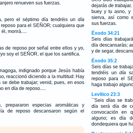
ranjero renueven sus fuerzas.
dejarás
de trabajar,
buey y tu asno, y 
sierva, así como 
á, pero el séptimo día tendréis un
día
sus fuerzas.
o reposo para el SEÑOR; cualquiera que
 él, morirá.…
Éxodo 34:21
Seis días trabaja
día descansarás;
a
as de reposo por señal entre ellos y yo,
y de segar, descans
yo soy el SEÑOR, el que los santifica.
Éxodo 35:2
Seis días se trabaj
 sinagoga, indignado porque Jesús había
tendréis un
día
sa
o, reaccionó diciendo a la multitud: Hay
reposo para el S
s se debe trabajar; venid, pues, en esos
haga trabajo alguno 
no en día de reposo.…
Levítico 23:3
``Seis días se tra
, prepararon especias aromáticas y
día será día de c
ía de reposo descansaron según el
convocación en q
alguno; es día 
dondequiera que ha