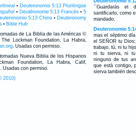
Deuteronomio 5:1
rlineal
•
Deuteronomio 5:13 Plurilingüe
``Guardarás el 
spañol
•
Deutéronome 5:13 Francés
•
5
santificarlo, como
euteronomio 5:13 Chino
•
Deuteronomy
mandado.
s
•
Bible Hub
Deuteronomio 5:1
 tomadas de La Biblia de las Américas ©
mas el séptimo día
 The Lockman Foundation, La Habra,
el SEÑOR tu Dios;
an.org
. Usadas con permiso.
trabajo, tú, ni tu hijo
ni tu sierva, ni t
n tomadas Nueva Biblia de los Hispanos
ninguno de tus ani
man Foundation, La Habra, Calif,
que está contigo, 
g
. Usadas con permiso.
sierva también des
© 2010)