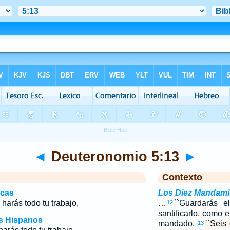
◄
Deuteronomio 5:13
►
Contexto
icas
Los Diez Mandami
 harás todo tu trabajo,
…
``Guardarás e
12
santificarlo, como
os Hispanos
mandado.
``Seis
13