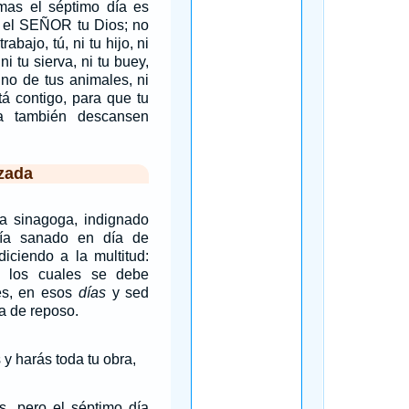
mas el séptimo día es
a el SEÑOR tu Dios; no
abajo, tú, ni tu hijo, ni
 ni tu sierva, ni tu buey,
uno de tus animales, ni
tá contigo, para que tu
va también descansen
zada
 la sinagoga, indignado
ía sanado en día de
diciendo a la multitud:
 los cuales se debe
ues, en esos
días
y sed
a de reposo.
 y harás toda tu obra,
ás, pero el séptimo día