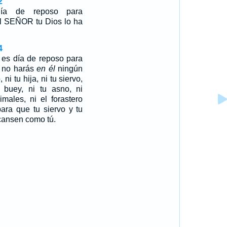
2
día de reposo para
 el SEÑOR tu Dios lo ha
4
 es día de reposo para
 no harás
en él
ningún
, ni tu hija, ni tu siervo,
u buey, ni tu asno, ni
males, ni el forastero
para que tu siervo y tu
cansen como tú.