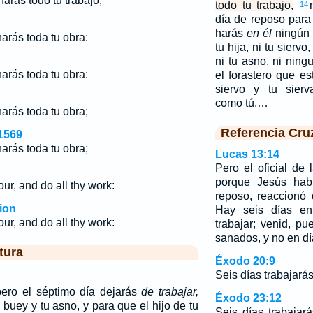
harás todo tu trabajo,
todo tu trabajo,
14
día de reposo par
harás
en él
ningún tr
harás toda tu obra:
tu hija, ni tu siervo,
ni tu asno, ni ning
harás toda tu obra:
el forastero que es
siervo y tu sier
como tú.…
harás toda tu obra;
Referencia Cru
1569
harás toda tu obra;
Lucas 13:14
Pero el oficial de
porque Jesús hab
ur, and do all thy work:
reposo, reaccionó 
ion
Hay seis días en
ur, and do all thy work:
trabajar; venid, p
sanados, y no en dí
tura
Éxodo 20:9
Seis días trabajarás
 pero el séptimo día dejarás
de trabajar,
Éxodo 23:12
buey y tu asno, y para que el hijo de tu
Seis días trabajar