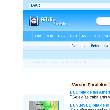
Biblia
>
Deuteronomio
>
Capítulo 5
> Verso 13
Versos Paralelos
La Biblia de las Amér
``Seis días trabajarás y
La Nueva Biblia de l