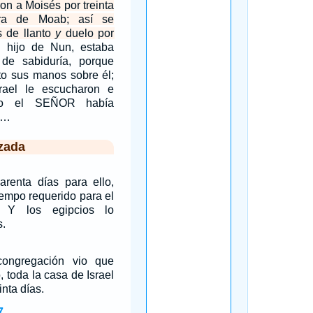
aron a Moisés por treinta
ura de Moab; así se
s de llanto
y
duelo por
 hijo de Nun, estaba
u de sabiduría, porque
to sus manos sobre él;
rael le escucharon e
omo el SEÑOR había
.…
zada
arenta días para ello,
iempo requerido para el
. Y los egipcios lo
s.
ongregación vio que
 toda la casa de Israel
inta días.
7