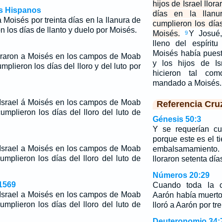
hijos de Israel llor
os Hispanos
días en la llan
a Moisés por treinta días en la llanura de
cumplieron los día
 los días de llanto y duelo por Moisés.
Moisés.
Y Josué,
9
lleno del espírit
Moisés había pues
lloraron a Moisés en los campos de Moab
y los hijos de Is
umplieron los días del lloro y del luto por
hicieron tal c
mandado a Moisés
e Israel á Moisés en los campos de Moab
Referencia Cru
cumplieron los días del lloro del luto de
Génesis 50:3
Y se requerían cu
porque este es el t
e Israel a Moisés en los campos de Moab
embalsamamiento
cumplieron los días del lloro del luto de
lloraron setenta día
Números 20:29
1569
Cuando toda la c
e Israel a Moisés en los campos de Moab
Aarón había muerto,
cumplieron los días del lloro del luto de
lloró a Aarón por tre
Deuteronomio 34: