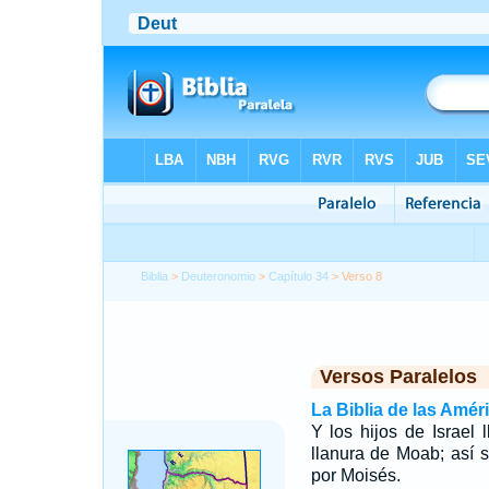
Biblia
>
Deuteronomio
>
Capítulo 34
> Verso 8
Versos Paralelos
La Biblia de las Amér
Y los hijos de Israel 
llanura de Moab; así s
por Moisés.