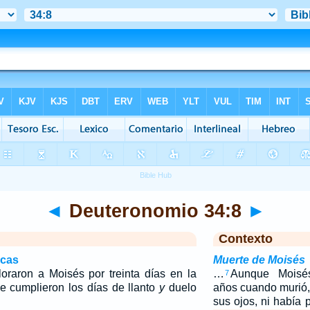
◄
Deuteronomio 34:8
►
Contexto
icas
Muerte de Moisés
lloraron a Moisés por treinta días en la
…
Aunque Moisés
7
e cumplieron los días de llanto
y
duelo
años cuando murió
sus ojos, ni había 