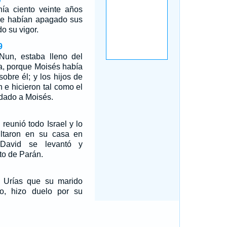
ía ciento veinte años
se habían apagado sus
do su vigor.
9
Nun, estaba lleno del
ía, porque Moisés había
obre él; y los hijos de
n e hicieron tal como el
ado a Moisés.
reunió todo Israel y lo
pultaron en su casa en
David se levantó y
to de Parán.
e Urías que su marido
o, hizo duelo por su