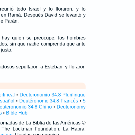
eunió todo Israel y lo lloraron, y lo
a en Ramá. Después David se levantó y
de Parán.
o hay quien se preocupe; los hombres
dos, sin que nadie comprenda que ante
justo,
dosos sepultaron a Esteban, y lloraron
rlineal
•
Deuteronomio 34:8 Plurilingüe
spañol
•
Deutéronome 34:8 Francés
•
5
euteronomio 34:8 Chino
•
Deuteronomy
s
•
Bible Hub
 tomadas de La Biblia de las Américas ©
 The Lockman Foundation, La Habra,
an.org
. Usadas con permiso.