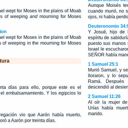
Aunque Moisés ten
ael wept for Moses in the plains of Moab
cuando murió, no 
ays of weeping
and
mourning for Moses
ojos, ni había perdi
Deuteronomio 34:
ion
Y Josué, hijo de 
ael wept for Moses in the plains of Moab
espíritu de sabidur
ys of weeping in the mourning for Moses
puesto sus manos s
Israel le escucharo
SEÑOR había mand
tura
1 Samuel 25:1
Murió Samuel, y se 
lloraron, y lo se
Ramá. Después 
descendió al desier
nta días para ello, porque este es el
 el embalsamamiento. Y los egipcios lo
2 Samuel 11:26
…
Al oír la mujer d
Urías había muert
marido.
egación vio que Aarón había muerto,
loró a Aarón por treinta días.