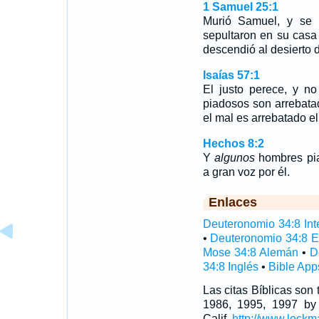
1 Samuel 25:1
Murió Samuel, y se r
sepultaron en su cas
descendió al desierto 
Isaías 57:1
El justo perece, y n
piadosos son arrebata
el mal es arrebatado el 
Hechos 8:2
Y
algunos
hombres pia
a gran voz por él.
Enlaces
Deuteronomio 34:8 Inte
•
Deuteronomio 34:8 E
Mose 34:8 Alemán
•
D
34:8 Inglés
•
Bible App
Las citas Bíblicas son
1986, 1995, 1997 by
Calif,
http://www.lockm