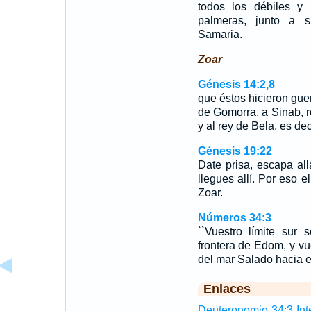
todos los débiles y 
palmeras, junto a s
Samaria.
Zoar
Génesis 14:2,8
que éstos hicieron guer
de Gomorra, a Sinab, 
y al rey de Bela, es de
Génesis 19:22
Date prisa, escapa al
llegues allí. Por eso 
Zoar.
Números 34:3
``Vuestro límite sur 
frontera de Edom, y vu
del mar Salado hacia el
Enlaces
Deuteronomio 34:3 Inte