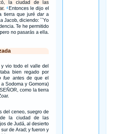
có, la ciudad de las
ar.
Entonces le dijo el
4
 tierra que juré
dar
a
a Jacob, diciendo: ``Yo
dencia. Te he permitido
pero no pasarás a ella.
zada
 y vio todo el valle del
staba bien regado por
o fue
antes de que el
 a Sodoma y Gomorra)
 SEÑOR, como la tierra
Zoar.
s del ceneo, suegro de
 de la ciudad de las
jos de Judá, al desierto
 sur de Arad; y fueron y