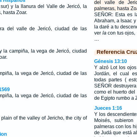
os Hispanos
del valle de Jeri
ur) y la llanura del Valle de Jericó, la
palmeras, hasta Zo
, hasta Zoar.
SEÑOR: Esta es la
Abraham, a Isaac y 
la daré a tu descen
ra del valle de Jericó, ciudad de las
ver
la
con tus ojos, 
…
 y la campiña, la vega de Jericó, ciudad
Referencia Cru
oar.
Génesis 13:10
Y alzó Lot los ojos
mpiña, la vega de Jericó, ciudad de las
Jordán, el cual e
todas partes (
est
SEÑOR destruyera
1569
como el huerto del
mpiña, la vega de Jericó, ciudad de las
de Egipto rumbo a 
Jueces 1:16
Y los descendiente
lain of the valley of Jericho, the city of
Moisés, subieron
palmeras con los hi
de Judá que está al
ion