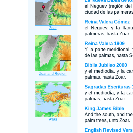
La Nueva Biblia de l
el Neguev (región del s
ciudad de las palmeras
Reina Valera Gómez
el Neguev, y la llanu
palmeras, hasta Zoar.
Reina Valera 1909
Y la parte meridional,
de las palmas, hasta S
Biblia Jubileo 2000
y el mediodía, y la ca
palmas, hasta Zoar.
Sagradas Escrituras 
y el mediodía, y la ca
palmas, hasta Zoar.
King James Bible
And the south, and the p
palm trees, unto Zoar.
English Revised Vers