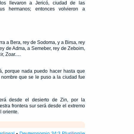
los llevaron a Jericó, ciudad de las
us hermanos; entonces volvieron a
ra a Bera, rey de Sodoma, y a Birsa, rey
rey de Adma, a Semeber, rey de Zeboim,
cir, Zoar.…
lá, porque nada puedo hacer hasta que
el nombre que se le puso a la ciudad fue
será desde el desierto de Zin, por la
estra frontera sur será desde el extremo
 oriente.
rlineal
•
Deuteronomio 34:3 Plurilingüe