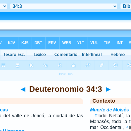
◄
Deuteronomio 34:3
►
Contexto
icas
Muerte de Moisés
a del valle de Jericó, la ciudad de las
…
todo Neftalí, l
2
Manasés, toda la t
mar Occidental,
e
3