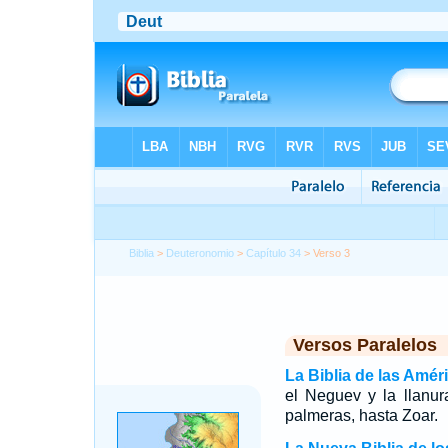
Biblia
>
Deuteronomio
>
Capítulo 34
> Verso 3
Versos Paralelos
La Biblia de las Amér
el Neguev y la llanur
palmeras, hasta Zoar.