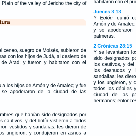
habitaron con el pu
Plain of the valley of Jericho the city of
Jueces 3:13
Y
Eglón
reunió co
tura
Amón y de Amalec; y
y se apoderaron 
palmeras.
2 Crónicas 28:15
el ceneo, suegro de Moisés, subieron de
Y se levantaron l
as con los hijos de Judá, al desierto de
sido designados p
 de Arad; y fueron y habitaron con el
los cautivos, y del
los desnudos y l
sandalias; les die
y los ungieron, y
 a los hijos de Amón y de Amalec; y fue
todos los débiles y
y se apoderaron de la ciudad de las
ciudad de las pa
hermanos; entonces
ombres que habían sido designados por
 cautivos, y del botín vistieron a todos
ron vestidos y sandalias; les dieron de
os ungieron, y condujeron en asnos a