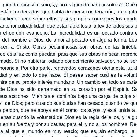
 querido para sí mismo; ¿y no es querido para nosotros? ¡Qué 
 están condenados; que habla de cierta condenación; un regal
mantiene fuerte sobre ellos; y sus propios corazones los con
 anterior culpabilidad; que están abiertos a la ley de todos sus
en el perdón evangelio. La incredulidad es un pecado contra e
 del hombre a Dios, de amor al pecado en alguna forma. Lea
cen a Cristo. Obras pecaminosas son obras de las tiniebl
 de esta luz como puedan, para que sus obras no sean reprendi
mado. Si no hubieran odiado conocimiento salvador, no se sen
norancia. Por otra parte, renovados corazones oferta esta luz
ad y en todo lo que hace. Él desea saber cuál es la volun
ntra de su propio interés mundano. Un cambio en todo su carác
 de Dios ha sido derramado en su corazón por el Espíritu S
sus acciones. Mientras él continúa bajo una carga de culpa s
vil de Dios; pero cuando sus dudas han cesado, cuando ve que 
te perdón, que se apoya en él como los suyos, y está unida a 
nas cuando la voluntad de Dios es la regla de ellos, y la glo
 en su fuerza y por su causa; para él, y no a los hombres. R
ma al que el mundo es muy reacio; que es, sin embargo, la 