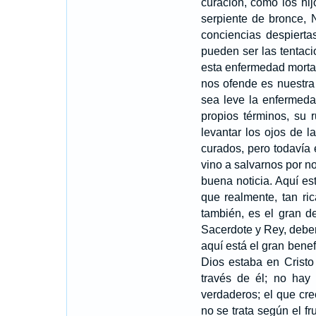
curación, como los hij
serpiente de bronce, 
conciencias despierta
pueden ser las tentac
esta enfermedad mortal
nos ofende es nuestra
sea leve la enfermeda
propios términos, su r
levantar los ojos de l
curados, pero todavía
vino a salvarnos por no
buena noticia. Aquí es
que realmente, tan ri
también, es el gran de
Sacerdote y Rey, debe
aquí está el gran benef
Dios estaba en Cristo
través de él; no hay 
verdaderos; el que cr
no se trata según el f