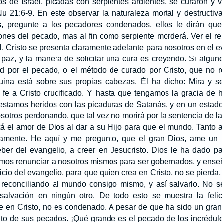
os de Israel, picadas con serpientes ardientes, se curaron y v
Nu 21:6-9. En este observar la naturaleza mortal y destructiv
s, pregunte a los pecadores condenados, ellos le dirán qu
iones del pecado, mas al fin como serpiente morderá. Ver el r
. Cristo se presenta claramente adelante para nosotros en el e
 paz, y la manera de solicitar una cura es creyendo. Si algun
d por el pecado, o el método de curado por Cristo, que no r
uina está sobre sus propias cabezas. Él ha dicho: Mira y ser
a fe a Cristo crucificado. Y hasta que tengamos la gracia de
 estamos heridos con las picaduras de Satanás, y en un estado
sotros perdonando, que tal vez no morirá por la sentencia de la
tá el amor de Dios al dar a su Hijo para que el mundo. Tanto
camente. He aquí y me pregunto, que el gran Dios, ame un m
ber del evangelio, a creer en Jesucristo. Dios le ha dado pa
mos renunciar a nosotros mismos para ser gobernados, y enseña
icio del evangelio, para que quien crea en Cristo, no se pierda
 reconciliando al mundo consigo mismo, y así salvarlo. No s
salvación en ningún otro. De todo esto se muestra la feli
ee en Cristo, no es condenado. A pesar de que ha sido un gran
ruto de sus pecados. ¡Qué grande es el pecado de los incrédu