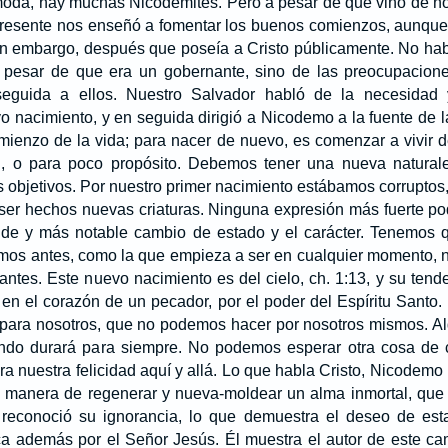
 moda, hay muchas Nicodemites. Pero a pesar de que vino de no
a presente nos enseñó a fomentar los buenos comienzos, aunque
sin embargo, después que poseía a Cristo públicamente. No hab
a pesar de que era un gobernante, sino de las preocupacion
seguida a ellos. Nuestro Salvador habló de la necesidad 
o nacimiento, y en seguida dirigió a Nicodemo a la fuente de l
omienzo de la vida; para nacer de nuevo, es comenzar a vivir 
, o para poco propósito. Debemos tener una nueva naturalez
 objetivos. Por nuestro primer nacimiento estábamos corruptos
ser hechos nuevas criaturas. Ninguna expresión más fuerte po
ande y más notable cambio de estado y el carácter. Tenemos
amos antes, como la que empieza a ser en cualquier momento, n
ntes. Este nuevo nacimiento es del cielo, ch. 1:13, y su tende
en el corazón de un pecador, por el poder del Espíritu Santo. 
 para nosotros, que no podemos hacer por nosotros mismos. Alg
ndo durará para siempre. No podemos esperar otra cosa de c
ara nuestra felicidad aquí y allá. Lo que habla Cristo, Nicodemo
a manera de regenerar y nueva-moldear un alma inmortal, que
reconoció su ignorancia, lo que demuestra el deseo de est
ica además por el Señor Jesús. Él muestra el autor de este c