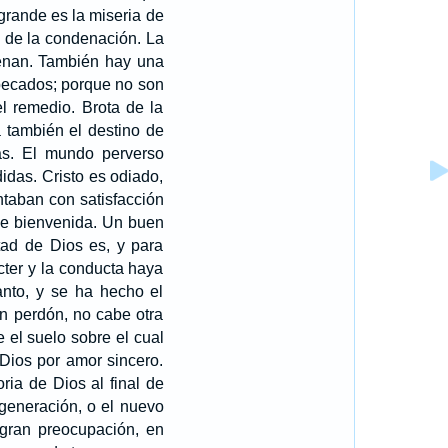
grande es la miseria de
o de la condenación. La
denan. También hay una
 pecados; porque no son
l remedio. Brota de la
 también el destino de
as. El mundo perverso
das. Cristo es odiado,
taban con satisfacción
 de bienvenida. Un buen
tad de Dios es, y para
ter y la conducta haya
anto, y se ha hecho el
in perdón, no cabe otra
el suelo sobre el cual
Dios por amor sincero.
ria de Dios al final de
egeneración, o el nuevo
gran preocupación, en