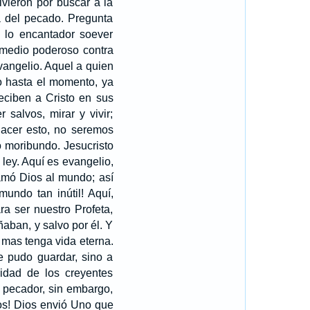
ivieron por buscar a la
a del pecado. Pregunta
e lo encantador soever
emedio poderoso contra
vangelio. Aquel a quien
o hasta el momento, ya
eciben a Cristo en sus
 salvos, mirar y vivir;
 hacer esto, no seremos
 moribundo. Jesucristo
 ley. Aquí es evangelio,
 amó Dios al mundo; así
undo tan inútil! Aquí,
ra ser nuestro Profeta,
ban, y salvo por él. Y
, mas tenga vida eterna.
e pudo guardar, sino a
cidad de los creyentes
 pecador, sin embargo,
los! Dios envió Uno que