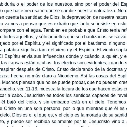
biduría o el poder de los nuestros, sino por el poder del Es
 lo que hace necesario que se cambie nuestra naturaleza. No 
en cuenta la santidad de Dios, la depravación de nuestra natura
no vamos a pensar que es extraño que tanto se insiste en esto
compara con el agua. También es probable que Cristo tenía re
e todos aquellos, y sólo aquellos que son bautizados, se salvan
jado por el Espíritu, y el significado por el bautismo, ninguno
a palabra significa tanto el viento y el Espíritu. El viento sop
 El Espíritu envía sus influencias dónde y cuándo, a quién, y
las causas están ocultas, los efectos son evidentes, cuando se
respirar después de Cristo. Cristo declarando de la doctrina 
ezca, hecha no más claro a Nicodemo. Así las cosas del Espír
. Muchos piensan que no se puede probar, que no pueden creer
angelio, ver. 11-13, muestra la locura de los que hacen estas co
ar a cabo. Jesucristo es todos los sentidos capaces de revel
 él bajó del cielo, y sin embargo está en el cielo. Tenemo
de Cristo en una sola persona, por lo que mientras que él es 
cielo. Dios es el el que es, y el cielo es la morada de su sant
to, y puede ser recibida solamente por fe. Jesucristo vino a