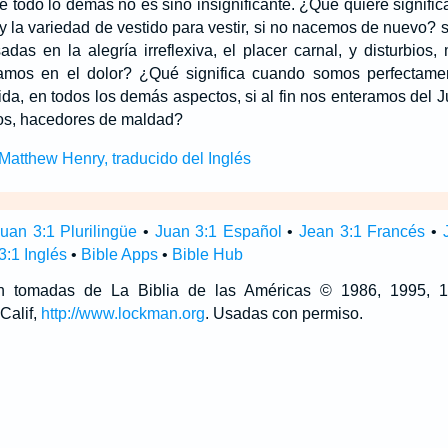
 todo lo demás no es sino insignificante. ¿Qué quiere signif
 la variedad de vestido para vestir, si no nacemos de nuevo? 
as en la alegría irreflexiva, el placer carnal, y disturbios
amos en el dolor? ¿Qué significa cuando somos perfectame
vida, en todos los demás aspectos, si al fin nos enteramos del
ros, hacedores de maldad?
atthew Henry, traducido del Inglés
uan 3:1 Plurilingüe
•
Juan 3:1 Español
•
Jean 3:1 Francés
•
3:1 Inglés
•
Bible Apps
•
Bible Hub
son tomadas de La Biblia de las Américas © 1986, 1995,
Calif,
http://www.lockman.org
. Usadas con permiso.