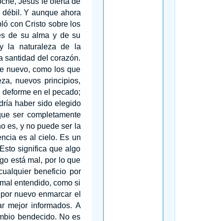
che, Jesús le oferta de
 débil. Y aunque ahora
ló con Cristo sobre los
es de su alma y de su
y la naturaleza de la
a santidad del corazón.
de nuevo, como los que
a, nuevos principios,
, deforme en el pecado;
dría haber sido elegido
 que ser completamente
o es, y no puede ser la
ncia es al cielo. Es un
Esto significa que algo
o está mal, por lo que
ualquier beneficio por
 mal entendido, como si
 por nuevo enmarcar el
ar mejor informados. A
ambio bendecido. No es