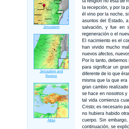
la religión no está de
la recepción, y por l
él vino por la noche, 
asuntos del Estado, 
salvación, y fue en 
regeneración o el nuev
El nacimiento es el c
han vivido mucho mal
nuevos afectos, nuevos
Por lo tanto, debemos 
para significar un gr
diferente de lo que ér
misma que la que era a
gran cambio realizado 
se hace en nosotros y
tal vida comienza cua
Cristo; es necesario p
no hubiera habido otr
cuerpo. Sin embargo, 
continuación, se expl