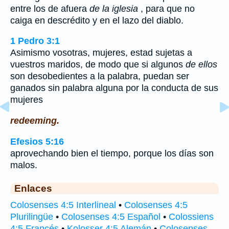
entre los de afuera
de la iglesia
, para que no
caiga en descrédito y en el lazo del diablo.
1 Pedro 3:1
Asimismo vosotras, mujeres, estad sujetas a
vuestros maridos, de modo que si algunos
de ellos
son desobedientes a la palabra, puedan ser
ganados sin palabra alguna por la conducta de sus
mujeres
redeeming.
Efesios 5:16
aprovechando bien el tiempo, porque los días son
malos.
Enlaces
Colosenses 4:5 Interlineal
•
Colosenses 4:5
Plurilingüe
•
Colosenses 4:5 Español
•
Colossiens
4:5 Francés
•
Kolosser 4:5 Alemán
•
Colosenses