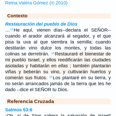
Reina Valera Gómez (© 2010)
Contexto
Restauración del pueblo de Dios
…
He aquí, vienen días--declara el SEÑOR--
13
cuando el arador alcanzará al segador, y el que
pisa la uva al que siembra la semilla; cuando
destilarán vino dulce los montes, y todas las
colinas se derretirán.
Restauraré el bienestar de
14
mi pueblo Israel, y ellos reedificarán las ciudades
asoladas y habitarán
en ellas
; también plantarán
viñas y beberán su vino, y cultivarán huertos y
comerán sus frutos.
Los plantaré en su tierra, y
15
no serán arrancados jamás de la tierra que les he
dado --dice el SEÑOR tu Dios.
Referencia Cruzada
Salmos 53:6
¡Oh, si de Sion saliera la salvación de Israel!