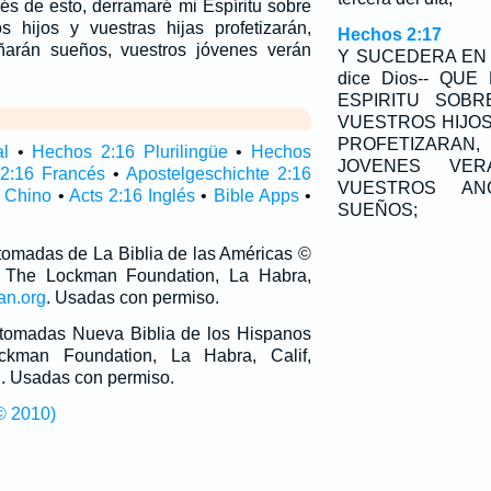
s de esto, derramaré mi Espíritu sobre
s hijos y vuestras hijas profetizarán,
Hechos 2:17
ñarán sueños, vuestros jóvenes verán
Y SUCEDERA EN 
dice Dios-- QU
ESPIRITU SOB
VUESTROS HIJOS
PROFETIZAR
al
•
Hechos 2:16 Plurilingüe
•
Hechos
JOVENES VER
 2:16 Francés
•
Apostelgeschichte 2:16
VUESTROS AN
 Chino
•
Acts 2:16 Inglés
•
Bible Apps
•
SUEÑOS;
 tomadas de La Biblia de las Américas ©
 The Lockman Foundation, La Habra,
an.org
. Usadas con permiso.
n tomadas Nueva Biblia de los Hispanos
man Foundation, La Habra, Calif,
g
. Usadas con permiso.
© 2010)