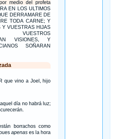
por medio del profeta
RA EN LOS ULTIMOS
-- QUE DERRAMARE DE
BRE TODA CARNE; Y
 Y VUESTRAS HIJAS
AN, VUESTROS
AN VISIONES, Y
CIANOS SOÑARAN
zada
 que vino a Joel, hijo
aquel día no habrá luz;
scurecerán.
están borrachos como
 pues
apenas
es la hora