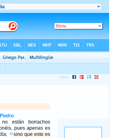
 Pedro
 no están borrachos
onéis, pues
apenas
es
 día;
sino que esto es
16