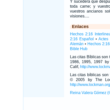
Y sucederá que despué
toda carne; y vuestro
vuestros ancianos so
visiones.…
Enlaces
Hechos 2:16 Interline
2:16 Español
•
Actes
Alemán
•
Hechos 2:16
Bible Hub
Las citas Bíblicas son
1986, 1995, 1997 by
Calif,
http://www.lockm
Las citas bíblicas so
© 2005 by The Lock
http://www.lockman.or
Reina Valera Gómez (