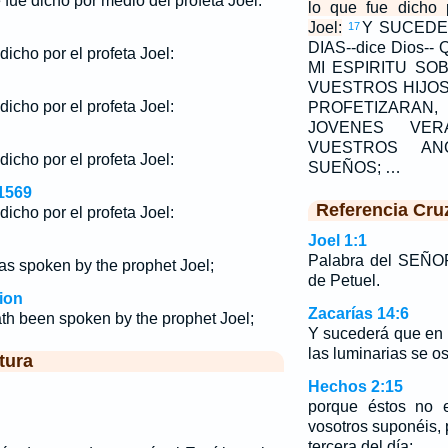
 fue dicho por medio del profeta Joel:
lo que fue dicho 
Joel:
Y SUCEDE
17
DIAS--dice Dios
dicho por el profeta Joel:
MI ESPIRITU SO
VUESTROS HIJOS
dicho por el profeta Joel:
PROFETIZAR
JOVENES VER
VUESTROS AN
dicho por el profeta Joel:
SUEÑOS; …
1569
Referencia Cru
dicho por el profeta Joel:
Joel 1:1
Palabra del SEÑOR
was spoken by the prophet Joel;
de Petuel.
ion
Zacarías 14:6
hath been spoken by the prophet Joel;
Y sucederá que en 
las luminarias se o
tura
Hechos 2:15
porque éstos no 
vosotros suponéis,
tercera del día;