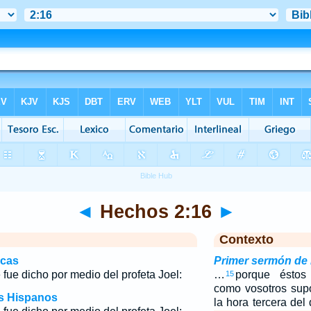
◄
Hechos 2:16
►
Contexto
icas
Primer sermón de
 fue dicho por medio del profeta Joel:
…
porque éstos
15
como vosotros sup
os Hispanos
la hora tercera del