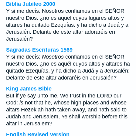
Biblia Jubileo 2000
Y si me decís: Nosotros confiamos en el SEÑOR
nuestro Dios, ¿no es aquel cuyos lugares altos y
altares ha quitado Ezequías, y ha dicho a Judá y a
Jerusalén: Delante de este altar adoraréis en
Jerusalén?
Sagradas Escrituras 1569
Y si me decís:
Nosotros
confiamos en el SEÑOR
nuestro Dios, ¿no es aquél cuyos altos y altares ha
quitado Ezequías, y ha dicho a Judá y a Jerusalén:
Delante de este altar adoraréis en Jerusalén?
King James Bible
But if ye say unto me, We trust in the LORD our
God:
is
not that he, whose high places and whose
altars Hezekiah hath taken away, and hath said to
Judah and Jerusalem, Ye shall worship before this
altar in Jerusalem?
English Revised Version