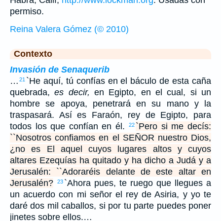
permiso.
Reina Valera Gómez (© 2010)
Contexto
Invasión de Senaquerib
…
`He aquí, tú confías en el báculo de esta caña
21
quebrada,
es decir,
en Egipto, en el cual, si un
hombre se apoya, penetrará en su mano y la
traspasará. Así es Faraón, rey de Egipto, para
todos los que confían en él.
`Pero si me decís:
22
``Nosotros confiamos en el SEÑOR nuestro Dios,
¿no es El aquel cuyos lugares altos y cuyos
altares Ezequías ha quitado y ha dicho a Judá y a
Jerusalén: ``Adoraréis delante de este altar en
Jerusalén?
`Ahora pues, te ruego que llegues a
23
un acuerdo con mi señor el rey de Asiria, y yo te
daré dos mil caballos, si por tu parte puedes poner
jinetes sobre ellos.…