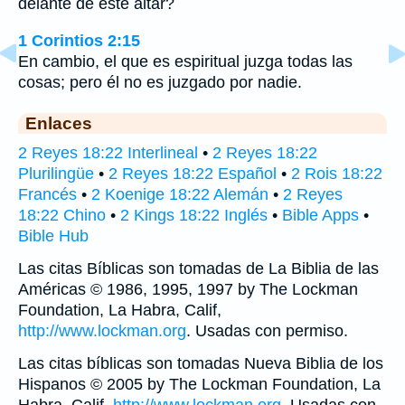
delante de este altar?
1 Corintios 2:15
En cambio, el que es espiritual juzga todas las
cosas; pero él no es juzgado por nadie.
Enlaces
2 Reyes 18:22 Interlineal
•
2 Reyes 18:22
Plurilingüe
•
2 Reyes 18:22 Español
•
2 Rois 18:22
Francés
•
2 Koenige 18:22 Alemán
•
2 Reyes
18:22 Chino
•
2 Kings 18:22 Inglés
•
Bible Apps
•
Bible Hub
Las citas Bíblicas son tomadas de La Biblia de las
Américas © 1986, 1995, 1997 by The Lockman
Foundation, La Habra, Calif,
http://www.lockman.org
. Usadas con permiso.
Las citas bíblicas son tomadas Nueva Biblia de los
Hispanos © 2005 by The Lockman Foundation, La
Habra, Calif,
http://www.lockman.org
. Usadas con