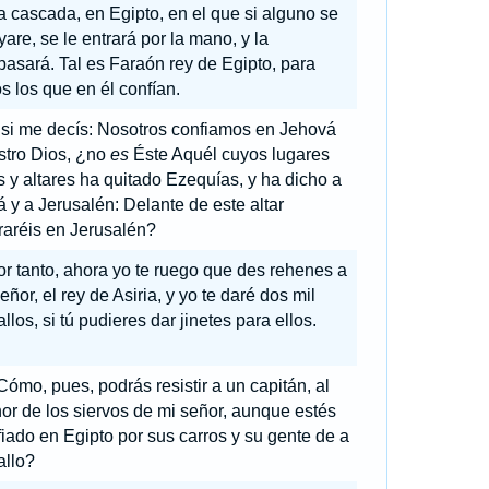
 cascada, en Egipto, en el que si alguno se
are, se le entrará por la mano, y la
pasará. Tal es Faraón rey de Egipto, para
s los que en él confían.
 si me decís: Nosotros confiamos en Jehová
stro Dios, ¿no
es
Éste Aquél cuyos lugares
s y altares ha quitado Ezequías, y ha dicho a
 y a Jerusalén: Delante de este altar
raréis en Jerusalén?
r tanto, ahora yo te ruego que des rehenes a
eñor, el rey de Asiria, y yo te daré dos mil
llos, si tú pudieres dar jinetes para ellos.
ómo, pues, podrás resistir a un capitán, al
r de los siervos de mi señor, aunque estés
iado en Egipto por sus carros y su gente de a
allo?