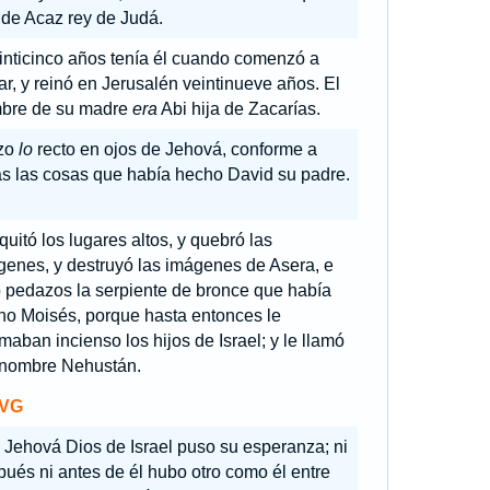
 de Acaz rey de Judá.
inticinco años tenía él cuando comenzó a
ar, y reinó en Jerusalén veintinueve años. El
bre de su madre
era
Abi hija de Zacarías.
zo
lo
recto en ojos de Jehová, conforme a
as las cosas que había hecho David su padre.
quitó los lugares altos, y quebró las
genes, y destruyó las imágenes de Asera, e
o pedazos la serpiente de bronce que había
ho Moisés, porque hasta entonces le
aban incienso los hijos de Israel; y le llamó
 nombre Nehustán.
VG
 Jehová Dios de Israel puso su esperanza; ni
ués ni antes de él hubo otro como él entre