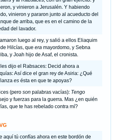
eron, y vinieron a Jerusalén. Y habiendo
do, vinieron y pararon junto al acueducto del
nque de arriba, que es en el camino de la
dad del lavador.
amaron luego al rey, y salió a ellos Eliaquim
 de Hilcías, que
era
mayordomo, y Sebna
iba, y Joah hijo de Asaf, el cronista.
les dijo el Rabsaces: Decid ahora a
uías: Así dice el gran rey de Asiria: ¿Qué
fianza
es
ésta en que te apoyas?
ices (pero
son
palabras vacías):
Tengo
ejo y fuerzas para la guerra. Mas ¿en quién
ías, que te has rebelado contra mí?
VG
e aquí tú confías ahora en este bordón de