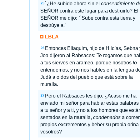
`¿He subido ahora sin el
consentimiento d
25
SEÑOR contra este lugar para destruirlo? El
SEÑOR me dijo: ``Sube contra esta tierra y
destrúyela.'
LBLA
Entonces Eliaquim, hijo de Hilcías, Sebna 
26
Joa dijeron al Rabsaces: Te rogamos que ha
a tus siervos en arameo, porque nosotros
lo
entendemos, y no nos hables en la lengua d
Judá a oídos del pueblo que está sobre la
muralla.
Pero el Rabsaces les dijo: ¿Acaso me ha
27
enviado mi señor para hablar estas palabras
a tu señor y a ti, y no a los hombres que está
sentados en la muralla,
condenados
a comer
propios excrementos y beber su propia orina
vosotros?