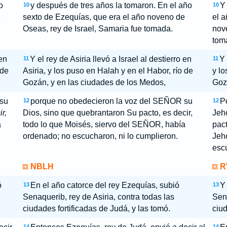
o
y después de tres años la tomaron. En el año
Y 
10
10
e
sexto de Ezequías, que era el año noveno de
el a
Oseas, rey de Israel, Samaria fue tomada.
nov
tom
 en
Y el rey de Asiria llevó a Israel al destierro en
Y 
11
11
 de
Asiria, y los puso en Halah y en el Habor, río de
y l
Gozán, y en las ciudades de los Medos,
Goz
su
porque no obedecieron la voz del SEÑOR su
P
12
12
r,
Dios, sino que quebrantaron Su pacto, es decir,
Jeh
a
todo lo que Moisés, siervo del SEÑOR, había
pact
ordenado; no escucharon, ni lo cumplieron.
Jeh
escu
NBLH
R
ó
En el año catorce del rey Ezequías, subió
Y 
13
13
Senaquerib, rey de Asiria, contra todas las
Sena
ciudades fortificadas de Judá, y las tomó.
ciud
14
14