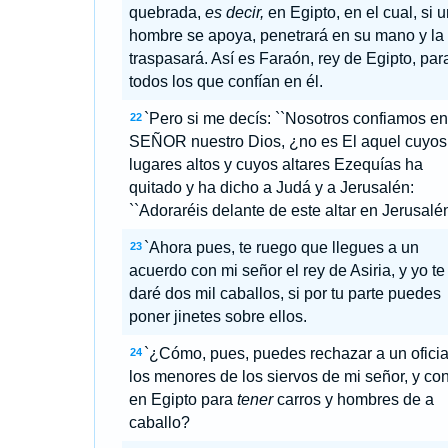
quebrada,
es decir,
en Egipto, en el cual, si u
hombre se apoya, penetrará en su mano y la
traspasará. Así es Faraón, rey de Egipto, par
todos los que confían en él.
`Pero si me decís: ``Nosotros confiamos en
22
SEÑOR nuestro Dios, ¿no es El aquel cuyos
lugares altos y cuyos altares Ezequías ha
quitado y ha dicho a Judá y a Jerusalén:
``Adoraréis delante de este altar en Jerusalé
`Ahora pues, te ruego que llegues a un
23
acuerdo con mi señor el rey de Asiria, y yo te
daré dos mil caballos, si por tu parte puedes
poner jinetes sobre ellos.
`¿Cómo, pues, puedes rechazar a un oficia
24
los menores de los siervos de mi señor, y con
en Egipto para
tener
carros y hombres de a
caballo?