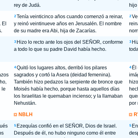
rey de Judá.
hijo
Tenía veinticinco años cuando comenzó a reinar,
Ve
2
2
 El
y reinó veintinueve años en Jerusalén. El nombre
rein
.
de su madre era Abi, hija de Zacarías.
nom
Hizo lo recto ante los ojos del SEÑOR, conforme
Hi
3
3
a todo lo que su padre David había hecho.
tod
Quitó los lugares altos, derribó los pilares
Él 
4
4
azos
sagrados y cortó la Asera (deidad femenina).
imá
ho,
También hizo pedazos la serpiente de bronce que
hiz
 le
Moisés había hecho, porque hasta aquellos días
hec
.
los Israelitas le quemaban incienso; y la llamaban
quem
Nehustán.
por
NBLH
R
pués
Ezequías confió en el SEÑOR, Dios de Israel.
En
5
5
os
Después de él, no hubo ninguno como él entre
desp