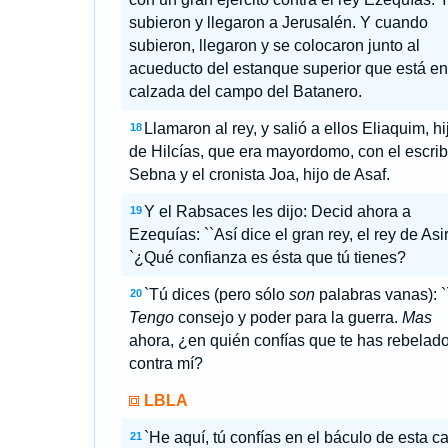
subieron y llegaron a Jerusalén. Y cuando
subieron, llegaron y se colocaron junto al
acueducto del estanque superior que está en
calzada del campo del Batanero.
Llamaron al rey, y salió a ellos Eliaquim, hi
18
de Hilcías, que era mayordomo, con el escri
Sebna y el cronista Joa, hijo de Asaf.
Y el Rabsaces les dijo: Decid ahora a
19
Ezequías: ``Así dice el gran rey, el rey de Asir
`¿Qué confianza es ésta que tú tienes?
`Tú dices (pero sólo
son
palabras vanas): `
20
Tengo
consejo y poder para la guerra.
Mas
ahora, ¿en quién confías que te has rebelad
contra mí?
LBLA
`He aquí, tú confías en el báculo de esta c
21