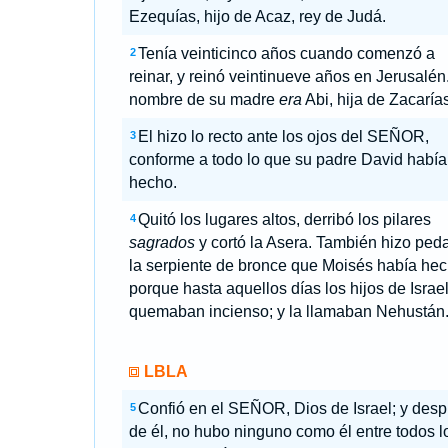
Ezequías, hijo de Acaz, rey de Judá.
Tenía veinticinco años cuando comenzó a
2
reinar, y reinó veintinueve años en Jerusalén.
nombre de su madre
era
Abi, hija de Zacarías
El hizo lo recto ante los ojos del SEÑOR,
3
conforme a todo lo que su padre David había
hecho.
Quitó los lugares altos, derribó los pilares
4
sagrados
y cortó la Asera. También hizo ped
la serpiente de bronce que Moisés había hec
porque hasta aquellos días los hijos de Israel
quemaban incienso; y la llamaban Nehustán
LBLA
Confió en el SEÑOR, Dios de Israel; y des
5
de él, no hubo ninguno como él entre todos l