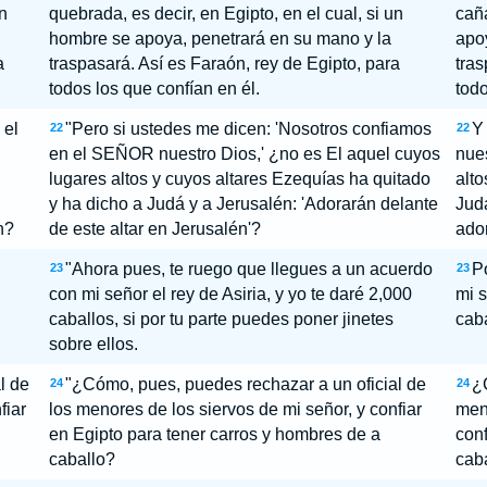
n
quebrada, es decir, en Egipto, en el cual, si un
caña
hombre se apoya, penetrará en su mano y la
apoy
a
traspasará. Así es Faraón, rey de Egipto, para
tras
todos los que confían en él.
todo
 el
"Pero si ustedes me dicen: 'Nosotros confiamos
Y
22
22
en el SEÑOR nuestro Dios,' ¿no es El aquel cuyos
nue
lugares altos y cuyos altares Ezequías ha quitado
alto
y ha dicho a Judá y a Jerusalén: 'Adorarán delante
Judá
n?
de este altar en Jerusalén'?
ado
"Ahora pues, te ruego que llegues a un acuerdo
Po
23
23
con mi señor el rey de Asiria, y yo te daré 2,000
mi s
caballos, si por tu parte puedes poner jinetes
caba
sobre ellos.
l de
"¿Cómo, pues, puedes rechazar a un oficial de
¿C
24
24
fiar
los menores de los siervos de mi señor, y confiar
meno
en Egipto para tener carros y hombres de a
conf
caballo?
cab