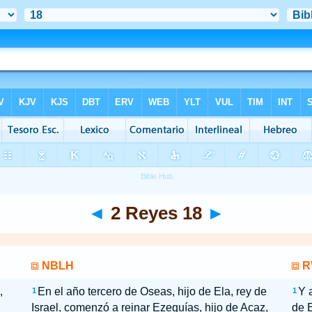
◄
2 Reyes 18
►
NBLH
R
,
En el año tercero de Oseas, hijo de Ela, rey de
Y 
1
1
Israel, comenzó a reinar Ezequías, hijo de Acaz,
de E