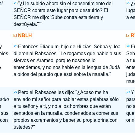
el
"¿He subido ahora sin el consentimiento del
¿
25
25
SEÑOR contra este lugar para destruirlo? El
luga
SEÑOR me dijo: 'Sube contra esta tierra y
a es
destrúyela.'"'"
NBLH
R
y
Entonces Eliaquim, hijo de Hilcías, Sebna y Joa
En
26
26
bles
dijeron al Rabsaces: "Le rogamos que hable a sus
Seb
siervos en Arameo, porque nosotros lo
a t
e
entendemos, y no nos hable en la lengua de Judá
ent
a oídos del pueblo que está sobre la muralla."
jud
mur
Pero el Rabsaces les dijo: "¿Acaso me ha
Y
27
27
sólo
enviado mi señor para hablar estas palabras sólo
para
n
a tu señor y a ti, y no a los hombres que están
no a
 sus
sentados en la muralla, condenados a comer sus
que 
 con
propios excrementos y beber su propia orina con
orin
ustedes?"