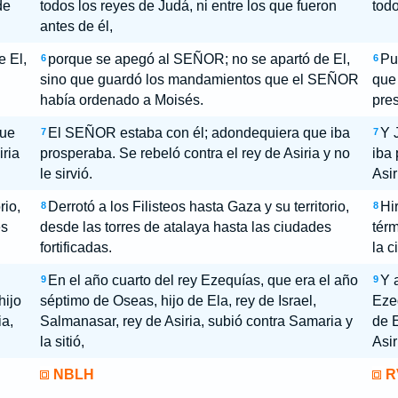
de
todos los reyes de Judá, ni entre los que fueron
todo
antes de él,
 El,
porque se apegó al SEÑOR; no se apartó de El,
Pu
6
6
sino que guardó los mandamientos que el SEÑOR
que
había ordenado a Moisés.
pres
que
El SEÑOR estaba con él; adondequiera que iba
Y 
7
7
iria
prosperaba. Se rebeló contra el rey de Asiria y no
iba 
le sirvió.
Asir
rio,
Derrotó a los Filisteos hasta Gaza y su territorio,
Hi
8
8
es
desde las torres de atalaya hasta las ciudades
térm
fortificadas.
la c
En el año cuarto del rey Ezequías, que era el año
Y 
9
9
hijo
séptimo de Oseas, hijo de Ela, rey de Israel,
Eze
ia,
Salmanasar, rey de Asiria, subió contra Samaria y
de E
la sitió,
Asir
NBLH
R