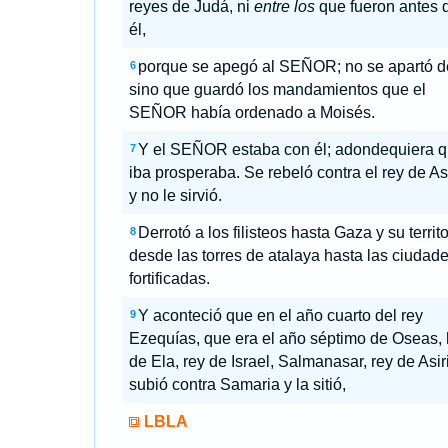
reyes de Judá, ni
entre los
que fueron antes 
él,
porque se apegó al SEÑOR; no se apartó de
6
sino que guardó los mandamientos que el
SEÑOR había ordenado a Moisés.
Y el SEÑOR estaba con él; adondequiera 
7
iba prosperaba. Se rebeló contra el rey de As
y no le sirvió.
Derrotó a los filisteos hasta Gaza y su territo
8
desde las torres de atalaya hasta las ciudad
fortificadas.
Y aconteció que en el año cuarto del rey
9
Ezequías, que era el año séptimo de Oseas, 
de Ela, rey de Israel, Salmanasar, rey de Asir
subió contra Samaria y la sitió,
LBLA