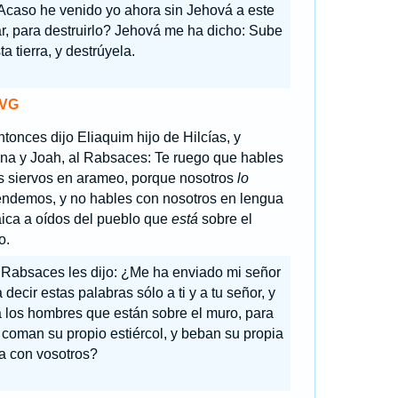
Acaso he venido yo ahora sin Jehová a este
r, para destruirlo? Jehová me ha dicho: Sube
ta tierra, y destrúyela.
VG
tonces dijo Eliaquim hijo de Hilcías, y
na y Joah, al Rabsaces: Te ruego que hables
us siervos en arameo, porque nosotros
lo
endemos, y no hables con nosotros en lengua
aica a oídos del pueblo que
está
sobre el
o.
 Rabsaces les dijo: ¿Me ha enviado mi señor
 decir estas palabras sólo a ti y a tu señor, y
 los hombres que están sobre el muro, para
coman su propio estiércol, y beban su propia
a con vosotros?