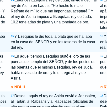
ecir
Entonces Ezequías, rey de Judá, envió a decir al
E
rey de Asiria en Laquis: "He hecho lo malo.
al r
. Y
Retírate de mí; lo que me impongas, aceptaré." Y
apár
dá,
el rey de Asiria impuso a Ezequías, rey de Judá,
impu
s de
10.2 toneladas de plata y una tonelada de oro.
rey 
tale
aba
Y Ezequías le dio toda la plata que se hallaba
Y
15
15
en la casa del SEÑOR y en los tesoros de la casa
en l
del rey.
real
as
En aquel tiempo Ezequías quitó el oro de las
E
16
16
es
puertas del templo del SEÑOR, y de los postes de
pue
e
las puertas que el mismo Ezequías, rey de Judá,
que
rey
había revestido de oro, y lo entregó al rey de
oro,
Asiria.
NBLH
R
uis
Desde Laquis el rey de Asiria envió a Jerusalén,
De
17
17
aces
al Tartán, al Rabsaris y al Rabsaces (oficiales de
desd
Y
alto rango) con un gran ejército contra el rey
Rabs