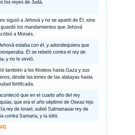
s los reyes de Judá.
es siguió a Jehová y no se apartó de Él, sino
 guardó los mandamientos que Jehová
cribió a Moisés.
Jehová estaba con él, y adondequiera que
prosperaba. Él se rebeló contra el rey de
ia, y no le sirvió.
rió también a los filisteos hasta Gaza y sus
inos, desde las torres de las atalayas hasta
iudad fortificada.
aconteció que en el cuarto año del rey
quías, que
era
el año séptimo de Oseas hijo
la rey de Israel, subió Salmanasar rey de
ia contra Samaria, y la sitió.
VG