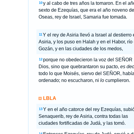
y al cabo de tres años la tomaron. En el añ
10
sexto de Ezequías, que era el año noveno d
Oseas, rey de Israel, Samaria fue tomada.
Y el rey de Asiria llevó a Israel al destierro
11
Asiria, y los puso en Halah y en el Habor, río
Gozán, y en las ciudades de los medos,
porque no obedecieron la voz del SEÑOR 
12
Dios, sino que quebrantaron su pacto,
es deci
todo lo que Moisés, siervo del SEÑOR, habí
ordenado; no escucharon, ni
lo
cumplieron.
LBLA
Y en el año catorce del rey Ezequías, subi
13
Senaquerib, rey de Asiria, contra todas las
ciudades fortificadas de Judá, y las tomó.
14