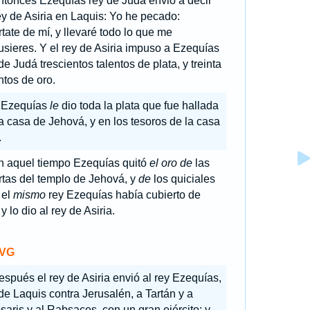
ntonces Ezequías rey de Judá envió a decir
ey de Asiria en Laquis: Yo he pecado:
tate de mí, y llevaré todo lo que me
sieres. Y el rey de Asiria impuso a Ezequías
de Judá trescientos talentos de plata, y treinta
ntos de oro.
 Ezequías
le
dio toda la plata que fue hallada
a casa de Jehová, y en los tesoros de la casa
.
n aquel tiempo Ezequías quitó
el oro de
las
rtas del templo de Jehová, y
de
los quiciales
 el
mismo
rey Ezequías había cubierto de
 y lo dio al rey de Asiria.
VG
spués el rey de Asiria envió al rey Ezequías,
e Laquis contra Jerusalén, a Tartán y a
aris y al Rabsaces, con un gran ejército: y