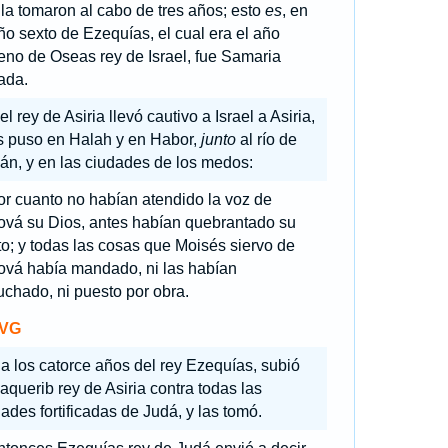
la tomaron al cabo de tres años; esto
es
, en
ño sexto de Ezequías, el cual era el año
eno de Oseas rey de Israel, fue Samaria
ada.
el rey de Asiria llevó cautivo a Israel a Asiria,
os puso en Halah y en Habor,
junto
al río de
án, y en las ciudades de los medos:
or cuanto no habían atendido la voz de
ová su Dios, antes habían quebrantado su
o; y todas las cosas que Moisés siervo de
ová había mandado, ni las habían
chado, ni puesto por obra.
VG
a los catorce años del rey Ezequías, subió
querib rey de Asiria contra todas las
ades fortificadas de Judá, y las tomó.