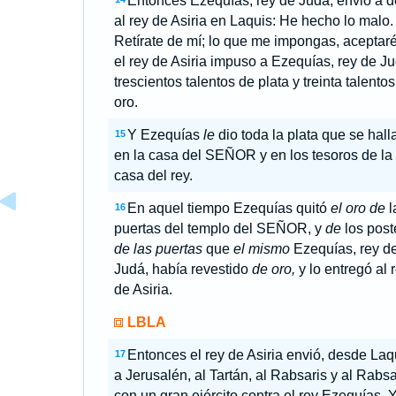
Entonces Ezequías, rey de Judá, envió a d
al rey de Asiria en Laquis: He hecho lo malo.
Retírate de mí; lo que me impongas, aceptaré
el rey de Asiria impuso a Ezequías, rey de Ju
trescientos talentos de plata y treinta talento
oro.
Y Ezequías
le
dio toda la plata que se hall
15
en la casa del SEÑOR y en los tesoros de la
casa del rey.
En aquel tiempo Ezequías quitó
el oro de
l
16
puertas del templo del SEÑOR, y
de
los post
de las puertas
que
el mismo
Ezequías, rey d
Judá, había revestido
de oro,
y lo entregó al 
de Asiria.
LBLA
Entonces el rey de Asiria envió, desde Laq
17
a Jerusalén, al Tartán, al Rabsaris y al Rabs
con un gran ejército contra el rey Ezequías. 