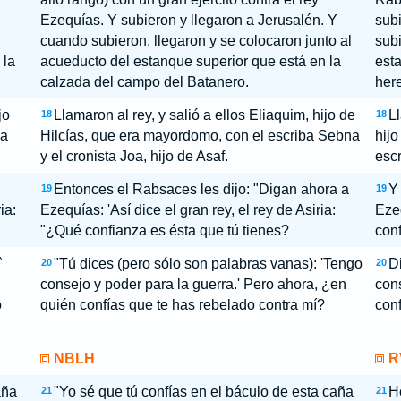
Ezequías. Y subieron y llegaron a Jerusalén. Y
subi
cuando subieron, llegaron y se colocaron junto al
subi
 la
acueducto del estanque superior que está en la
esta
calzada del campo del Batanero.
here
jo
Llamaron al rey, y salió a ellos Eliaquim, hijo de
Ll
18
18
ba
Hilcías, que era mayordomo, con el escriba Sebna
hijo
y el cronista Joa, hijo de Asaf.
escr
Entonces el Rabsaces les dijo: "Digan ahora a
Y 
19
19
ia:
Ezequías: 'Así dice el gran rey, el rey de Asiria:
Ezeq
"¿Qué confianza es ésta que tú tienes?
con
`
"Tú dices (pero sólo son palabras vanas): 'Tengo
D
20
20
consejo y poder para la guerra.' Pero ahora, ¿en
cons
o
quién confías que te has rebelado contra mí?
conf
NBLH
R
aña
"Yo sé que tú confías en el báculo de esta caña
H
21
21