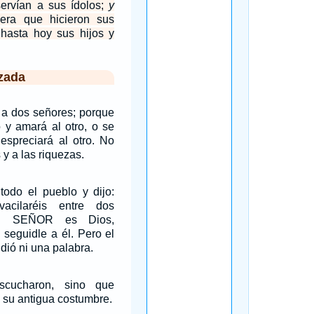
rvían a sus ídolos;
y
ra que hicieron sus
 hasta hoy sus hijos y
zada
 a dos señores; porque
 y amará al otro, o se
espreciará al otro. No
 y a las riquezas.
todo el pueblo y dijo:
acilaréis entre dos
el SEÑOR es Dios,
, seguidle a él. Pero el
dió ni una palabra.
scucharon, sino que
 su antigua costumbre.