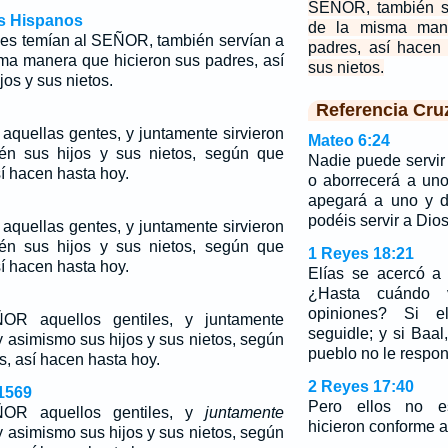
SEÑOR, también se
os Hispanos
de la misma mane
es temían al SEÑOR, también servían a
padres, así hacen
sma manera que hicieron sus padres, así
sus nietos.
os y sus nietos.
Referencia Cru
aquellas gentes, y juntamente sirvieron
Mateo 6:24
ién sus hijos y sus nietos, según que
Nadie puede servir
sí hacen hasta hoy.
o aborrecerá a uno
apegará a uno y d
podéis servir a Dios
aquellas gentes, y juntamente sirvieron
ién sus hijos y sus nietos, según que
1 Reyes 18:21
sí hacen hasta hoy.
Elías se acercó a 
¿Hasta cuándo v
opiniones? Si 
OR aquellos gentiles, y juntamente
seguidle; y si Baal
 y asimismo sus hijos y sus nietos, según
pueblo no le respon
s, así hacen hasta hoy.
2 Reyes 17:40
1569
Pero ellos no e
ÑOR aquellos gentiles, y
juntamente
hicieron conforme a
 y asimismo sus hijos y sus nietos, según