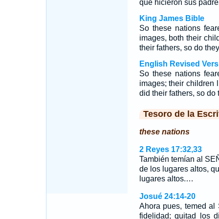
que hicieron sus padre
King James Bible
So these nations fea
images, both their child
their fathers, so do they
English Revised Vers
So these nations fea
images; their children l
did their fathers, so do 
Tesoro de la Escri
these nations
2 Reyes 17:32,33
También temían al SEÑ
de los lugares altos, q
lugares altos.…
Josué 24:14-20
Ahora pues, temed al 
fidelidad; quitad los 