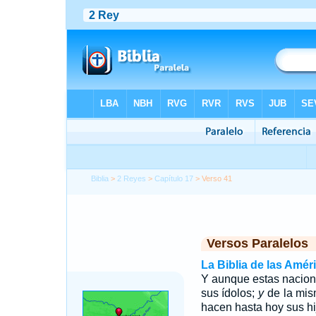
Biblia
>
2 Reyes
>
Capítulo 17
> Verso 41
Versos Paralelos
La Biblia de las Amér
Y aunque estas nacion
sus ídolos;
y
de la mis
hacen hasta hoy sus hij