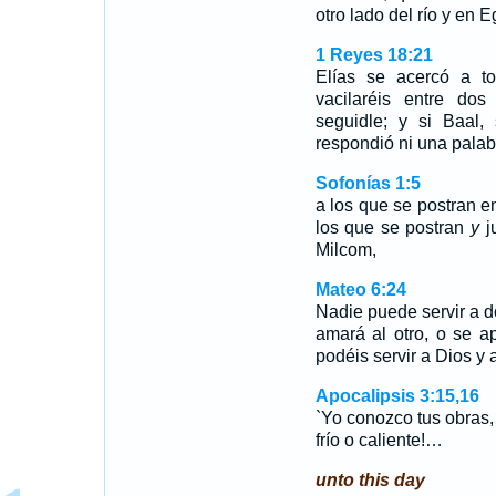
otro lado del río y en
1 Reyes 18:21
Elías se acercó a t
vacilaréis entre do
seguidle; y si Baal,
respondió ni una palab
Sofonías 1:5
a los que se postran en 
los que se postran
y
j
Milcom,
Mateo 6:24
Nadie puede servir a d
amará al otro, o se a
podéis servir a Dios y 
Apocalipsis 3:15,16
`Yo conozco tus obras, q
frío o caliente!…
unto this day