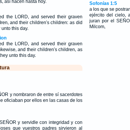
s, así hacen hasta hoy.
Sofonías 1:5
a los que se postran
ejército del cielo
red the LORD, and served their graven
juran por el SEÑ
ren, and their children's children: as did
Milcom,
 unto this day.
ion
red the LORD, and served their graven
ikewise, and their children's children, as
they unto this day.
tura
OR y nombraron de entre sí sacerdotes
ue oficiaban por ellos en las casas de los
SEÑOR y servidle con integridad y con
dioses que vuestros padres sirvieron al