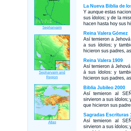
La Nueva Biblia de l
Y aunque estas nacion
sus ídolos; y de la mi
hacen hasta hoy sus hij
Reina Valera Gómez
Así temieron a Jehová 
a sus ídolos; y tamb
hicieron sus padres, a
Reina Valera 1909
Así temieron á Jehová 
á sus ídolos: y tamb
hicieron sus padres, a
Biblia Jubileo 2000
Así temieron al SEÑ
sirvieron a sus ídolos;
que hicieron sus padre
Sagradas Escrituras 
Así temieron al SE
sirvieron a sus ídolos;