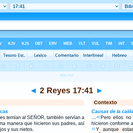
◄
2 Reyes 17:41
►
Contexto
icas
Causas de la caída
es temían al SEÑOR, también servían a
…
Pero ellos no
40
ma manera que hicieron sus padres, así
hicieron conforme 
os y sus nietos.
Y aunque estas
41