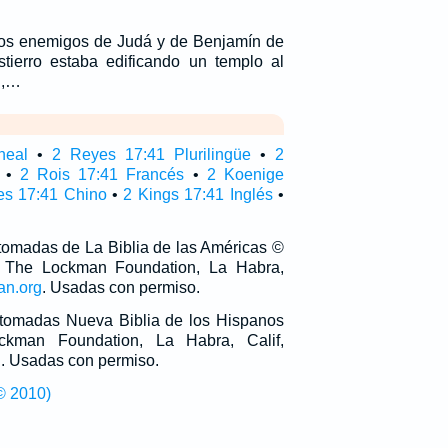
los enemigos de Judá y de Benjamín de
tierro estaba edificando un templo al
l,…
neal
•
2 Reyes 17:41 Plurilingüe
•
2
•
2 Rois 17:41 Francés
•
2 Koenige
es 17:41 Chino
•
2 Kings 17:41 Inglés
•
 tomadas de La Biblia de las Américas ©
 The Lockman Foundation, La Habra,
an.org
. Usadas con permiso.
n tomadas Nueva Biblia de los Hispanos
man Foundation, La Habra, Calif,
g
. Usadas con permiso.
© 2010)