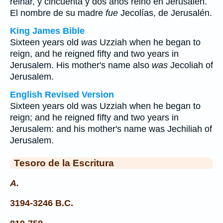
reinar, y cincuenta y dos años reinó en Jerusalén.
El nombre de su madre
fue
Jecolías, de Jerusalén.
King James Bible
Sixteen years old
was
Uzziah when he began to
reign, and he reigned fifty and two years in
Jerusalem. His mother's name also
was
Jecoliah of
Jerusalem.
English Revised Version
Sixteen years old was Uzziah when he began to
reign; and he reigned fifty and two years in
Jerusalem: and his mother's name was Jechiliah of
Jerusalem.
Tesoro de la Escritura
A.
3194-3246 B.C.