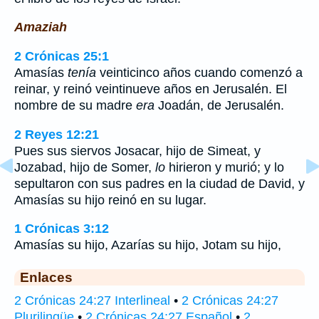
Amaziah
2 Crónicas 25:1
Amasías
tenía
veinticinco años cuando comenzó a
reinar, y reinó veintinueve años en Jerusalén. El
nombre de su madre
era
Joadán, de Jerusalén.
2 Reyes 12:21
Pues sus siervos Josacar, hijo de Simeat, y
Jozabad, hijo de Somer,
lo
hirieron y murió; y lo
sepultaron con sus padres en la ciudad de David, y
Amasías su hijo reinó en su lugar.
1 Crónicas 3:12
Amasías su hijo, Azarías su hijo, Jotam su hijo,
Enlaces
2 Crónicas 24:27 Interlineal
•
2 Crónicas 24:27
Plurilingüe
•
2 Crónicas 24:27 Español
•
2