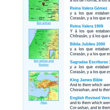
a los de Horma, a los d
Reina Valera Gómez
y a los que
estaban
Corasán, y a los que
e
Reina Valera 1909
Y á los que estaban
Chôrasán, y á los que 
Biblia Jubileo 2000
y a los que
estaban
Corasán, y a los que
e
Sagradas Escrituras 
y a los que
estaban
Corasán, y a los que
e
King James Bible
And to
them
which
wer
Chorashan, and to
the
English Revised Vers
and to them which wer
Cor-ashan, and to them