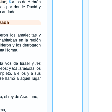
tac,
a los de Hebrón
31
ares por donde David y
n andado.
zada
eron los amalecitas y
habitaban en la región
rieron y los derrotaron
ta Horma.
a voz de Israel y
les
neos; y
los israelitas
los
mpleto, a ellos y a sus
se llamó a aquel lugar
; el rey de Arad, uno;
rma,