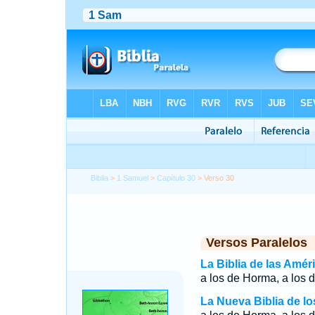
Biblia
>
1 Samuel
>
Capítulo 30
> Verso 30
Versos Paralelos
La Biblia de las Amér
a los de Horma, a los d
La Nueva Biblia de l