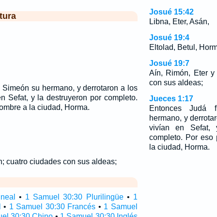
Josué 15:42
tura
Libna, Eter, Asán,
Josué 19:4
Eltolad, Betul, Hor
Josué 19:7
Aín, Rimón, Eter y
con sus aldeas;
 Simeón su hermano, y derrotaron a los
n Sefat, y la destruyeron por completo.
Jueces 1:17
ombre a la ciudad, Horma.
Entonces Judá 
hermano, y derrota
vivían en Sefat, 
completo. Por eso
la ciudad, Horma.
n; cuatro ciudades con sus aldeas;
ineal
•
1 Samuel 30:30 Plurilingüe
•
1
l
•
1 Samuel 30:30 Francés
•
1 Samuel
el 30:30 Chino
•
1 Samuel 30:30 Inglés