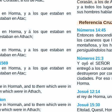
e Corasán, a los de Atac,
Corasán, a los de A
y a todos los lug
sus hombres había
en Horma, y a los que
estaban
en
staban
en Atac;
Referencia Cru
Números 14:45
 en Horma, y á los que estaban en
Entonces descendi
estaban en Athach;
los cananeos que 
montañosa, y los hi
en Horma, y a los que
estaban
en
persiguiéndolos
has
staban
en Atac;
Números 21:3
1569
Y oyó el SEÑOR l
en Horma, y a los que
estaban
en
entregó a los cana
staban
en Atac;
destruyeron por co
ciudades. Por eso 
Horma.
e
in Hormah, and to
them
which
were
in
m
which
were
in Athach,
Josué 12:14
el rey de Horma, uno
ion
e in Hormah, and to them which were in
Josué 15:30
 which were in Athach;
Eltolad, Quesil, Ho