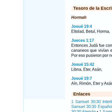
Tesoro de la Escri
Hormah
Josué 19:4
Eltolad, Betul, Horma,
Jueces 1:17
Entonces Judá fue con
cananeos que vivían e
Por eso pusieron por n
Josué 15:42
Libna, Eter, Asán,
Josué 19:7
Aín, Rimón, Eter y Asá
Enlaces
1 Samuel 30:30 Interl
Samuel 30:30 Españo
30:30 Alemán
•
1 Samu