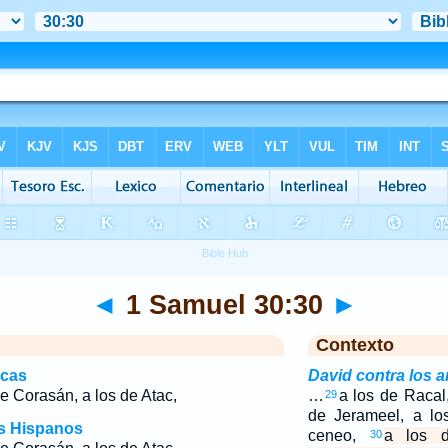
◄
1 Samuel 30:30
►
Contexto
icas
David contra los a
e Corasán, a los de Atac,
…
a los de Racal
29
de Jerameel, a lo
os Hispanos
ceneo,
a los 
30