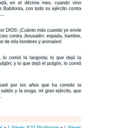
udá, en el décimo mes, cuando vino
 Babilonia, con todo su ejército contra
n.…
ñor DIOS: ¡Cuánto más cuando yo envíe
uicios contra Jerusalén: espada, hambre,
tar de ella hombres y animales!
 lo comió la langosta; lo que dejó la
ulgón; y lo que dejó el pulgón, lo comió
aré por los años que ha comido la
 saltón y la oruga, mi gran ejército, que
.…
al
•
1 Reyes 8:37 Plurilingüe
•
1 Reyes