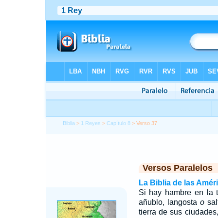
Biblia
>
1 Reyes
>
Capítulo 8
> Verso 37
Versos Paralelos
La Biblia de las Amér
Si hay hambre en la ti
añublo, langosta
o
sal
tierra de sus ciudades