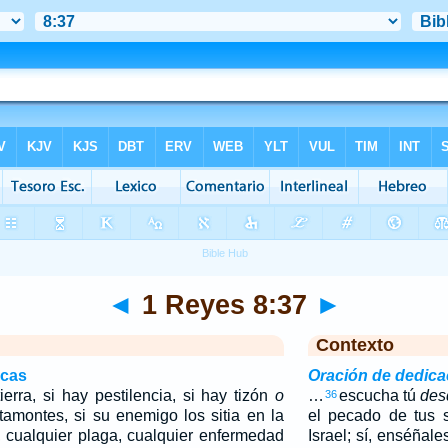
◄
1 Reyes 8:37
►
Contexto
icas
Oración de dedica
erra, si hay pestilencia, si hay tizón
o
…
escucha tú
des
36
tamontes, si su enemigo los sitia en la
el pecado de tus 
, cualquier plaga, cualquier enfermedad
Israel; sí, enséñal