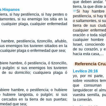
que deben andar. Y
tierra, la que diste
os Hispanos
Si hay hambre 
37
erra, si hay pestilencia, si hay pestes o
pestilencia, si hay 
tamontes, si su enemigo los sitia en la
o
saltamontes, si su
, cualquier plaga, cualquier enfermedad
tierra de sus ciud
cualquier enferm
oración
o
toda súpl
cualquier hombre
 hambre, pestilencia, tizoncillo, añublo,
Israel, conociendo
sus enemigos los tuvieren sitiados en la
de su corazón, y 
; cualquier plaga o enfermedad
que sea
;
hacia esta casa,…
iere hambre, ó pestilencia, ó tizoncillo,
Referencia Cru
 ó pulgón: si sus enemigos los tuvieren
Levítico 26:16
a de su domicilio; cualquiera plaga ó
yo, por mi parte,
sobre vosotros terro
que consuman 
ubiere hambre, o pestilencia; o hubiere
languidecer el al
 o hubiere langosta, o pulgón; si sus
vuestra semilla, 
 cercados en la tierra de sus puertas;
la comerán.
ermedad que sea;