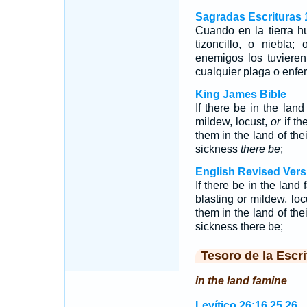
Sagradas Escrituras 
Cuando en la tierra h
tizoncillo, o niebla;
enemigos los tuvieren
cualquier plaga o enf
King James Bible
If there be in the land
mildew, locust,
or
if th
them in the land of the
sickness
there be
;
English Revised Vers
If there be in the land 
blasting or mildew, loc
them in the land of the
sickness there be;
Tesoro de la Escri
in the land famine
Levítico 26:16,25,26