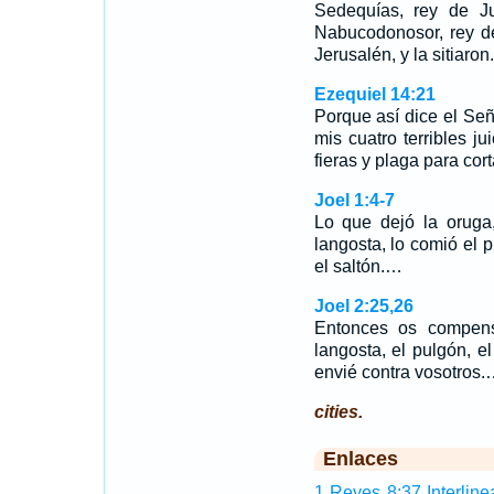
Sedequías, rey de J
Nabucodonosor, rey de
Jerusalén, y la sitiaro
Ezequiel 14:21
Porque así dice el Se
mis cuatro terribles j
fieras y plaga para cor
Joel 1:4-7
Lo que dejó la oruga,
langosta, lo comió el p
el saltón.…
Joel 2:25,26
Entonces os compens
langosta, el pulgón, el
envié contra vosotros
cities.
Enlaces
1 Reyes 8:37 Interline