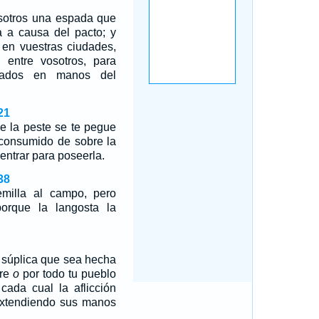
osotros una espada que
a a causa del pacto; y
 en vuestras ciudades,
a entre vosotros, para
gados en manos del
21
 la peste se te pegue
 consumido de sobre la
entrar para poseerla.
38
milla al campo, pero
orque la langosta la
 súplica que sea hecha
bre
o
por todo tu pueblo
 cada cual la aflicción
extendiendo sus manos