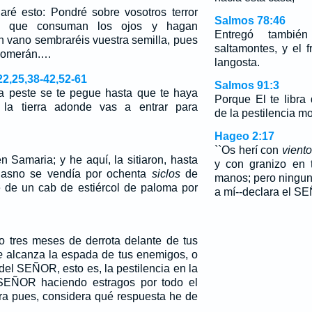
haré esto: Pondré sobre vosotros terror
Salmos 78:46
bre que consuman los ojos y hagan
Entregó tambié
n vano sembraréis vuestra semilla, pues
saltamontes, y el f
 comerán.…
langosta.
2,25,38-42,52-61
Salmos 91:3
 peste se te pegue hasta que te haya
Porque El te libra
la tierra adonde vas a entrar para
de la pestilencia mo
Hageo 2:17
``Os herí con
viento
 Samaria; y he aquí, la sitiaron, hasta
y con granizo en 
 asno se vendía por ochenta
siclos
de
manos; pero ningun
te de un cab de estiércol de paloma por
a mí--declara el S
…
o tres meses de derrota delante de tus
e
alcanza la espada de tus enemigos, o
del SEÑOR, esto es, la pestilencia en la
l SEÑOR haciendo estragos por todo el
hora pues, considera qué respuesta he de