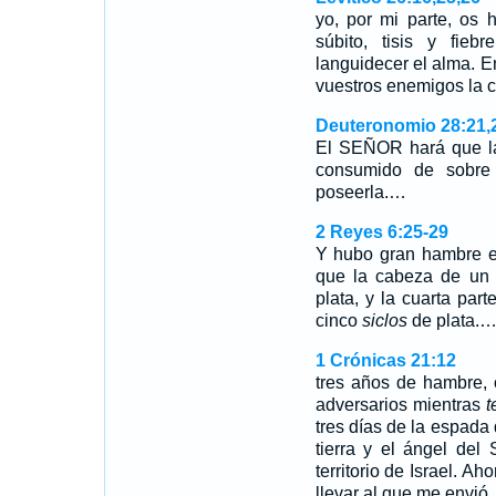
yo, por mi parte, os 
súbito, tisis y fie
languidecer el alma. E
vuestros enemigos la
Deuteronomio 28:21,2
El SEÑOR hará que la
consumido de sobre 
poseerla.…
2 Reyes 6:25-29
Y hubo gran hambre en
que la cabeza de un
plata, y la cuarta par
cinco
siclos
de plata.
1 Crónicas 21:12
tres años de hambre, 
adversarios mientras
t
tres días de la espada 
tierra y el ángel de
territorio de Israel. A
llevar al que me envió.