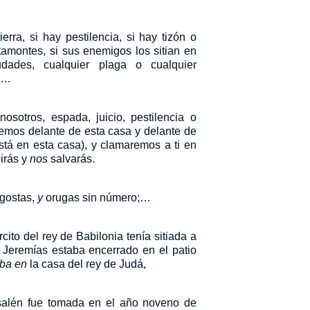
erra, si hay pestilencia, si hay tizón o
tamontes, si sus enemigos los sitian en
udades, cualquier plaga o cualquier
,…
nosotros, espada, juicio, pestilencia o
emos delante de esta casa y delante de
stá en esta casa), y clamaremos a ti en
oirás y
nos
salvarás.
ngostas,
y
orugas sin número;…
cito del rey de Babilonia tenía sitiada a
a Jeremías estaba encerrado en el patio
ba en
la casa del rey de Judá,
salén fue tomada en el año noveno de