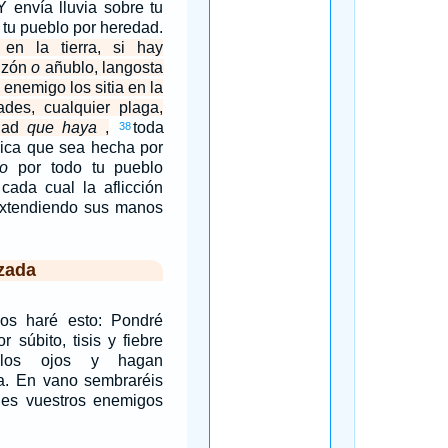
 envía lluvia sobre tu
 a tu pueblo por heredad.
en la tierra, si hay
tizón
o
añublo, langosta
 enemigo los sitia en la
ades, cualquier plaga,
edad
que haya
,
toda
38
ica que sea hecha por
o
por todo tu pueblo
 cada cual la aflicción
extendiendo sus manos
zada
 os haré esto: Pondré
r súbito, tisis y fiebre
los ojos y hagan
ma. En vano sembraréis
pues vuestros enemigos