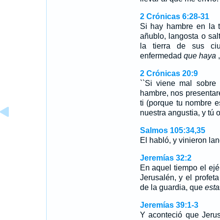
2 Crónicas 6:28-31
Si hay hambre en la ti
añublo, langosta o sal
la tierra de sus ci
enfermedad
que haya
2 Crónicas 20:9
``Si viene mal sobre 
hambre, nos presentar
ti (porque tu nombre e
nuestra angustia, y tú 
Salmos 105:34,35
El habló, y vinieron la
Jeremías 32:2
En aquel tiempo el ejér
Jerusalén, y el profet
de la guardia, que
esta
Jeremías 39:1-3
Y aconteció que Jeru