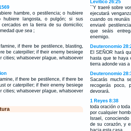
Levítico 26:25
1569
``Y traeré sobre v
ubiere hambre, o pestilencia; o hubiere
ejecutará venganz
 o hubiere langosta, o pulgón; si sus
cuando os reunáis
 cercados en la tierra de su domicilio;
enviaré pestilenci
ermedad
que sea
;
que seáis entre
enemigo.
 famine, if there be pestilence, blasting,
Deuteronomio 28:
ere be caterpiller; if their enemy besiege
El SEÑOR hará que
ir cities; whatsoever plague, whatsoever
hasta que te haya
tierra adonde vas a 
ion
Deuteronomio 28:
famine, if there be pestilence, if there be
Sacarás mucha se
ust or caterpiller; if their enemy besiege
recogerás poco, p
ir cities; whatsoever plague, whatsoever
devorará.
1 Reyes 8:38
toda oración
o
toda
tura
por cualquier hom
Israel, conociendo
de su corazón, y 
hacia esta casa,