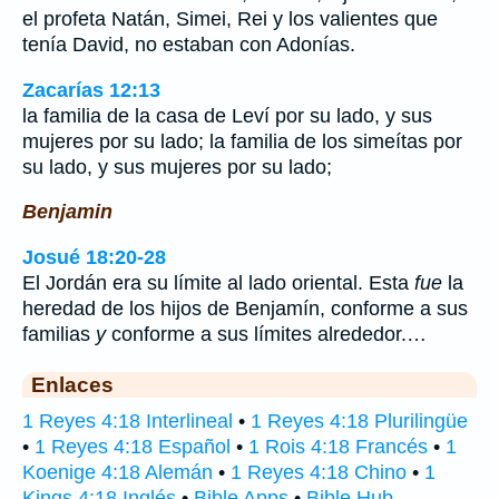
el profeta Natán, Simei, Rei y los valientes que
tenía David, no estaban con Adonías.
Zacarías 12:13
la familia de la casa de Leví por su lado, y sus
mujeres por su lado; la familia de los simeítas por
su lado, y sus mujeres por su lado;
Benjamin
Josué 18:20-28
El Jordán era su límite al lado oriental. Esta
fue
la
heredad de los hijos de Benjamín, conforme a sus
familias
y
conforme a sus límites alrededor.…
Enlaces
1 Reyes 4:18 Interlineal
•
1 Reyes 4:18 Plurilingüe
•
1 Reyes 4:18 Español
•
1 Rois 4:18 Francés
•
1
Koenige 4:18 Alemán
•
1 Reyes 4:18 Chino
•
1
Kings 4:18 Inglés
•
Bible Apps
•
Bible Hub