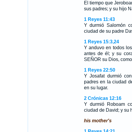
El tiempo que Jerobo
sus padres; y su hijo N
1 Reyes 11:43
Y durmió Salomón co
ciudad de su padre Dav
1 Reyes 15:3,24
Y anduvo en todos lo
antes de él; y su cor
SEÑOR su Dios, como 
1 Reyes 22:50
Y Josafat durmió con
padres en la ciudad d
en su lugar.
2 Crónicas 12:16
Y durmió Roboam con
ciudad de David; y su h
his mother's
1 Reyes 14:21