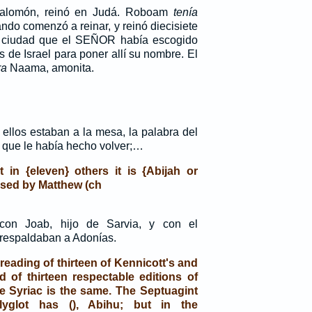
alomón, reinó en Judá. Roboam
tenía
ndo comenzó a reinar, y reinó diecisiete
a ciudad que el SEÑOR había escogido
us de Israel para poner allí su nombre. El
ra
Naama, amonita.
ellos estaban a la mesa, la palabra del
 que le había hecho volver;…
t in {eleven} others it is {Abijah or
essed by Matthew (ch
con Joab, hijo de Sarvia, y con el
 respaldaban a Adonías.
e reading of thirteen of Kennicott's and
 of thirteen respectable editions of
e Syriac is the same. The Septuagint
yglot has (), Abihu; but in the