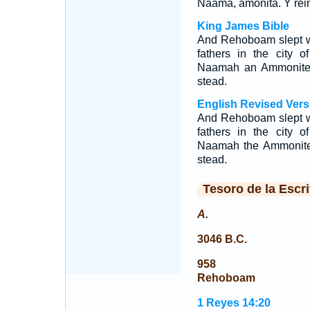
Naama, amonita. Y rein
King James Bible
And Rehoboam slept wi
fathers in the city
Naamah an Ammonitess
stead.
English Revised Vers
And Rehoboam slept wi
fathers in the city 
Naamah the Ammonites
stead.
Tesoro de la Escri
A.
3046 B.C.
958
Rehoboam
1 Reyes 14:20