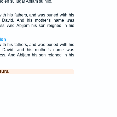
ó en su lugar Abiam su hijo.
th his fathers, and was buried with his
 of David. And his mother's name
was
. And Abijam his son reigned in his
ion
th his fathers, and was buried with his
of David: and his mother's name was
s. And Abijam his son reigned in his
tura