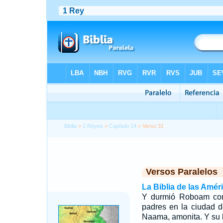
Biblia
>
1 Reyes
>
Capítulo 14
> Verso 31
Versos Paralelos
La Biblia de las Amér
Y durmió Roboam con
padres en la ciudad 
Naama, amonita. Y su h