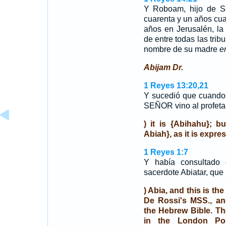
Y Roboam, hijo de S
cuarenta y un años cua
años en Jerusalén, l
de entre todas las trib
nombre de su madre
e
Abijam Dr.
1 Reyes 13:20,21
Y sucedió que cuando 
SEÑOR vino al profeta
) it is {Abihahu}; bu
Abiah}, as it is expr
1 Reyes 1:7
Y había consultado 
sacerdote Abiatar, que
) Abia, and this is th
De Rossi's MSS., and
the Hebrew Bible. Th
in the London Pol