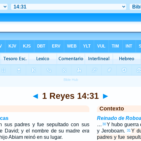
◄
1 Reyes 14:31
►
Contexto
icas
Reinado de Robo
 sus padres y fue sepultado con sus
…
Y hubo guerra 
30
de David; y el nombre de su madre
era
y Jeroboam.
Y d
31
ijo Abiam reinó en su lugar.
padres y fue sepul