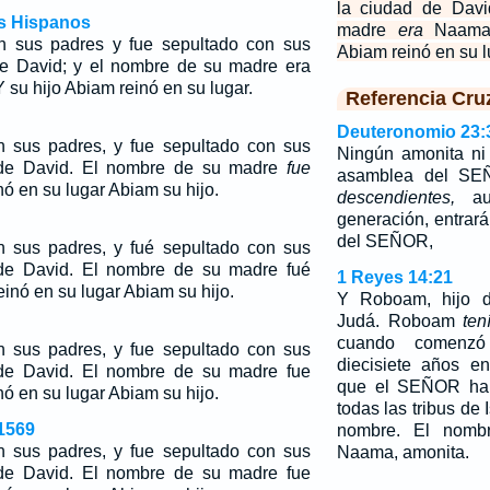
la ciudad de Davi
os Hispanos
madre
era
Naama,
 sus padres y fue sepultado con sus
Abiam reinó en su l
de David; y el nombre de su madre era
su hijo Abiam reinó en su lugar.
Referencia Cru
Deuteronomio 23:
sus padres, y fue sepultado con sus
Ningún amonita ni
 de David. El nombre de su madre
fue
asamblea del SE
ó en su lugar Abiam su hijo.
descendientes,
aun
generación, entrar
del SEÑOR,
sus padres, y fué sepultado con sus
de David. El nombre de su madre fué
1 Reyes 14:21
nó en su lugar Abiam su hijo.
Y Roboam, hijo d
Judá. Roboam
ten
cuando comenzó
sus padres, y fue sepultado con sus
diecisiete años e
de David. El nombre de su madre fue
que el SEÑOR hab
ó en su lugar Abiam su hijo.
todas las tribus de 
1569
nombre. El nom
sus padres, y fue sepultado con sus
Naama, amonita.
de David. El nombre de su madre fue