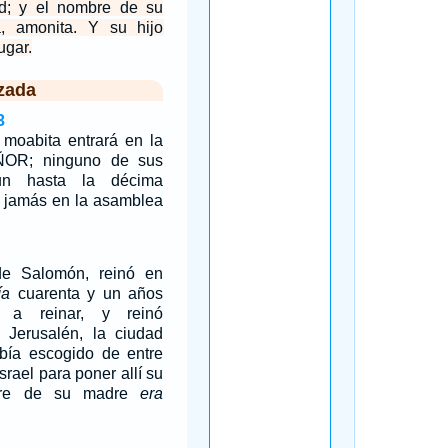
d; y el nombre de su
 amonita. Y su hijo
ugar.
zada
3
 moabita entrará en la
ÑOR; ninguno de sus
 hasta la décima
á jamás en la asamblea
e Salomón, reinó en
ía
cuarenta y un años
 a reinar, y reinó
n Jerusalén, la ciudad
ía escogido de entre
Israel para poner allí su
bre de su madre
era