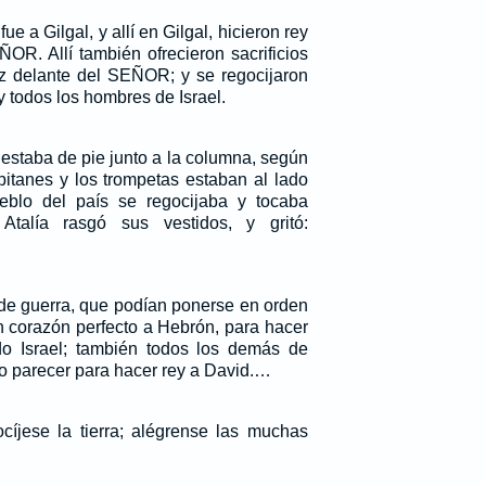
ue a Gilgal, y allí en Gilgal, hicieron rey
OR. Allí también ofrecieron sacrificios
z delante del SEÑOR; y se regocijaron
y todos los hombres de Israel.
y estaba de pie junto a la columna, según
pitanes y los trompetas estaban al lado
ueblo del país se regocijaba y tocaba
Atalía rasgó sus vestidos, y gritó:
de guerra, que podían ponerse en orden
on corazón perfecto a Hebrón, para hacer
do Israel; también todos los demás de
o parecer para hacer rey a David.…
íjese la tierra; alégrense las muchas