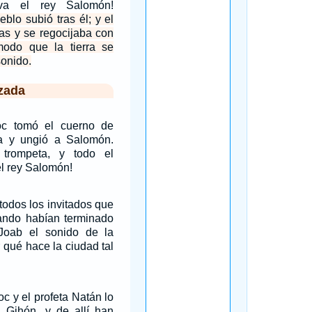
iva el rey Salomón!
blo subió tras él; y el
tas y se regocijaba con
modo que la tierra se
sonido.
zada
oc tomó el cuerno de
da y ungió a Salomón.
 trompeta, y todo el
el rey Salomón!
odos los invitados que
ndo habían terminado
Joab el sonido de la
r qué hace la ciudad tal
c y el profeta Natán lo
 Gihón, y de allí han