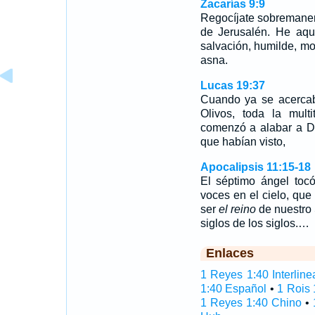
Zacarías 9:9
Regocíjate sobremanera
de Jerusalén. He aquí
salvación, humilde, mo
asna.
Lucas 19:37
Cuando ya se acercab
Olivos, toda la multi
comenzó a alabar a Di
que habían visto,
Apocalipsis 11:15-18
El séptimo ángel tocó
voces en el cielo, que
ser
el reino
de nuestro S
siglos de los siglos.…
Enlaces
1 Reyes 1:40 Interline
1:40 Español
•
1 Rois 
1 Reyes 1:40 Chino
•