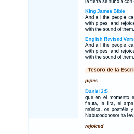
la tierra se hundía con 
King James Bible
And all the people ca
with pipes, and rejoice
with the sound of them.
English Revised Vers
And all the people ca
with pipes, and rejoice
with the sound of them.
Tesoro de la Escri
pipes.
Daniel 3:5
que en el momento en
flauta, la lira, el arp
música, os postréis y
Nabucodonosor ha lev
rejoiced