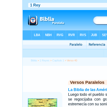
Biblia
>
1 Reyes
>
Capítulo 1
> Verso 40
Versos Paralelos
La Biblia de las Amér
Luego todo el pueblo su
se regocijaba con gr
estremecía con su soni