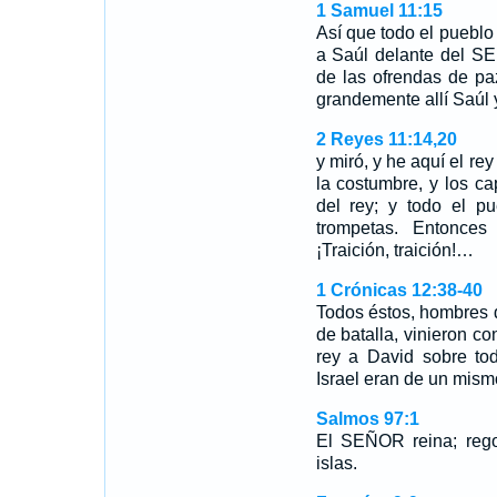
1 Samuel 11:15
Así que todo el pueblo f
a Saúl delante del SEÑ
de las ofrendas de pa
grandemente allí Saúl 
2 Reyes 11:14,20
y miró, y he aquí el re
la costumbre, y los ca
del rey; y todo el p
trompetas. Entonces 
¡Traición, traición!…
1 Crónicas 12:38-40
Todos éstos, hombres 
de batalla, vinieron c
rey a David sobre to
Israel eran de un mism
Salmos 97:1
El SEÑOR reina; regoc
islas.