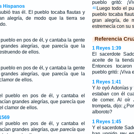
pueblo gritó: ¡V
os Hispanos
Luego todo el pue
40
ubió tras él. El pueblo tocaba flautas y
pueblo tocaba flau
an alegría, de modo que la tierra se
gran alegría, de 
do.
estremecía con su 
Referencia Cru
pueblo en pos de él, y cantaba la gente
 grandes alegrías, que parecía que la
1 Reyes 1:39
 estruendo de ellos.
El sacerdote Sad
aceite de la tien
Entonces tocaron
pueblo en pos de él, y cantaba la gente
pueblo gritó: ¡Viva 
 grandes alegrías, que parecía que la
 clamor de ellos.
1 Reyes 1:41
Y
lo
oyó Adonías y t
estaban
con él cua
l pueblo en pos de él, y cantaba el
de comer. Al oír 
hacían grandes alegrías, que parecía que
trompeta, dijo: ¿Po
el clamor de ellos.
alboroto?
1569
1 Reyes 1:45
l pueblo en pos de él, y cantaba el
Y el sacerdote Sado
hacían grandes alegrías,
que parecía
que
han ungido rey en