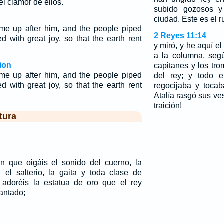
el clamor de ellos.
subido gozosos y
ciudad. Este es el 
me up after him, and the people piped
2 Reyes 11:14
d with great joy, so that the earth rent
y miró, y he aquí el
a la columna, seg
ion
capitanes y los tr
me up after him, and the people piped
del rey; y todo e
d with great joy, so that the earth rent
regocijaba y toca
Atalía rasgó sus vest
traición!
tura
 que oigáis el sonido del cuerno, la
a, el salterio, la gaita y toda clase de
 adoréis la estatua de oro que el rey
antado;