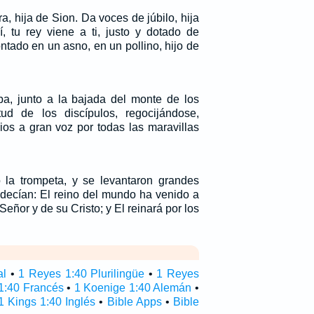
, hija de Sion. Da voces de júbilo, hija
, tu rey viene a ti, justo y dotado de
ntado en un asno, en un pollino, hijo de
a, junto a la bajada del monte de los
tud de los discípulos, regocijándose,
os a gran voz por todas las maravillas
 la trompeta, y se levantaron grandes
 decían: El reino del mundo ha venido a
eñor y de su Cristo; y El reinará por los
al
•
1 Reyes 1:40 Plurilingüe
•
1 Reyes
1:40 Francés
•
1 Koenige 1:40 Alemán
•
1 Kings 1:40 Inglés
•
Bible Apps
•
Bible