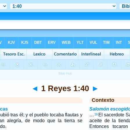
◄
1 Reyes 1:40
►
Contexto
icas
Salomón escogido
bió tras él; y el pueblo tocaba flautas y
…
El sacerdote S
39
an alegría, de modo que la tierra se
aceite de la tien
do.
Entonces tocaron