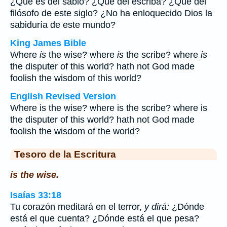
¿Qué es del sabio? ¿Qué del escriba? ¿Qué del
filósofo de este siglo? ¿No ha enloquecido Dios la
sabiduría de este mundo?
King James Bible
Where
is
the wise? where
is
the scribe? where
is
the disputer of this world? hath not God made
foolish the wisdom of this world?
English Revised Version
Where is the wise? where is the scribe? where is
the disputer of this world? hath not God made
foolish the wisdom of the world?
Tesoro de la Escritura
is the wise.
Isaías 33:18
Tu corazón meditará en el terror,
y dirá:
¿Dónde
está el que cuenta? ¿Dónde está el que pesa?