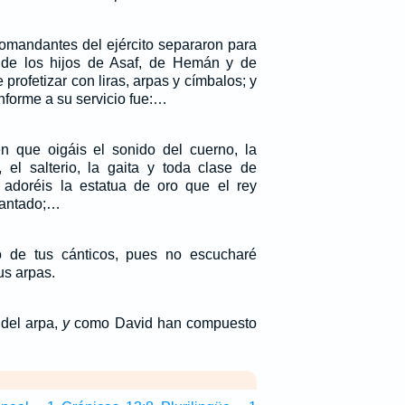
omandantes del ejército separaron para
de los hijos de Asaf, de Hemán y de
 profetizar con liras, arpas y címbalos; y
nforme a su servicio fue:…
 que oigáis el sonido del cuerno, la
a, el salterio, la gaita y toda clase de
 adoréis la estatua de oro que el rey
vantado;…
o de tus cánticos, pues no escucharé
us arpas.
 del arpa,
y
como David han compuesto