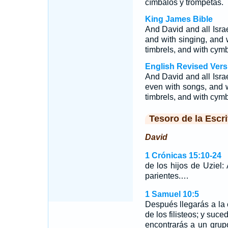
címbalos y trompetas.
King James Bible
And David and all Isra
and with singing, and w
timbrels, and with cymb
English Revised Vers
And David and all Israe
even with songs, and w
timbrels, and with cymb
Tesoro de la Escri
David
1 Crónicas 15:10-24
de los hijos de Uziel:
parientes.…
1 Samuel 10:5
Después llegarás a la 
de los filisteos; y suc
encontrarás a un grup