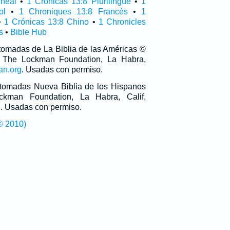
ineal
•
1 Crónicas 13:8 Plurilingüe
•
1
ol
•
1 Chroniques 13:8 Francés
•
1
•
1 Crónicas 13:8 Chino
•
1 Chronicles
s
•
Bible Hub
 tomadas de La Biblia de las Américas ©
 The Lockman Foundation, La Habra,
an.org
. Usadas con permiso.
n tomadas Nueva Biblia de los Hispanos
man Foundation, La Habra, Calif,
g
. Usadas con permiso.
© 2010)