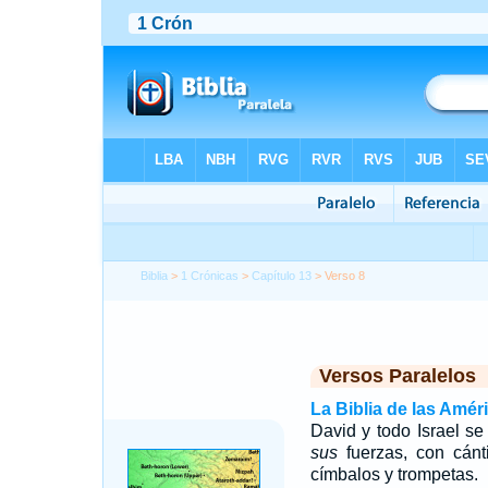
Biblia
>
1 Crónicas
>
Capítulo 13
> Verso 8
Versos Paralelos
La Biblia de las Amér
David y todo Israel s
sus
fuerzas, con cánti
címbalos y trompetas.