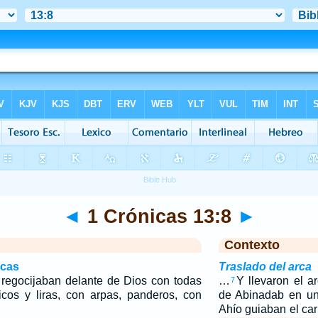
◄
1 Crónicas 13:8
►
Contexto
icas
Traslado del arca
e regocijaban delante de Dios con todas
…
Y llevaron el a
7
cos y liras, con arpas, panderos, con
de Abinadab en un
Ahío guiaban el car