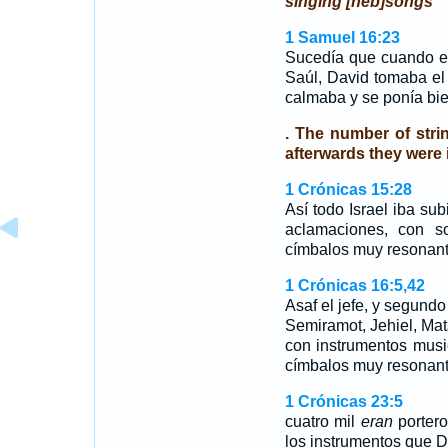
singing [heb]songs
1 Samuel 16:23
Sucedía que cuando el
Saúl, David tomaba el
calmaba y se ponía bien
. The number of strin
afterwards they were i
1 Crónicas 15:28
Así todo Israel iba s
aclamaciones, con s
címbalos muy resonante
1 Crónicas 16:5,42
Asaf el jefe, y segund
Semiramot, Jehiel, Mat
con instrumentos music
címbalos muy resonan
1 Crónicas 23:5
cuatro mil
eran
portero
los instrumentos que D