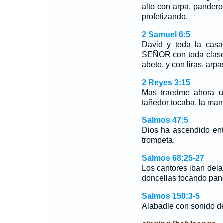
alto con arpa, pandero,
profetizando.
2 Samuel 6:5
David y toda la casa
SEÑOR con toda cla
abeto, y con liras, arp
2 Reyes 3:15
Mas traedme ahora un
tañedor tocaba, la ma
Salmos 47:5
Dios ha ascendido en
trompeta.
Salmos 68:25-27
Los cantores iban dela
doncellas tocando pa
Salmos 150:3-5
Alabadle con sonido de