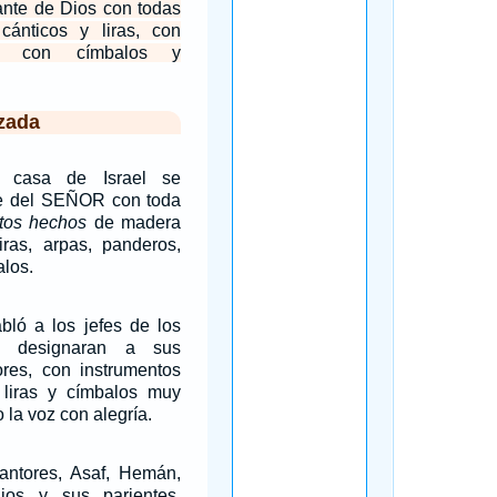
ante de Dios con todas
ánticos y liras, con
s, con címbalos y
zada
 casa de Israel se
te del SEÑOR con toda
tos hechos
de madera
iras, arpas, panderos,
alos.
bló a los jefes de los
e designaran a sus
ores, con instrumentos
 liras y címbalos muy
 la voz con alegría.
cantores, Asaf, Hemán,
jos y sus parientes,