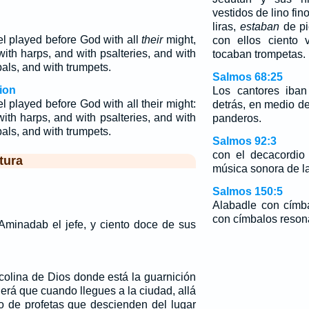
vestidos de lino fin
liras,
estaban
de pie
el played before God with all
their
might,
con ellos ciento 
ith harps, and with psalteries, and with
tocaban trompetas.
als, and with trumpets.
Salmos 68:25
ion
Los cantores iban
l played before God with all their might:
detrás, en medio d
ith harps, and with psalteries, and with
panderos.
als, and with trumpets.
Salmos 92:3
con el decacordio
tura
música sonora de la 
Salmos 150:5
Alabadle con címb
con címbalos reson
 Aminadab el jefe, y ciento doce de sus
colina de Dios donde está la guarnición
ederá que cuando llegues a la ciudad, allá
o de profetas que descienden del lugar