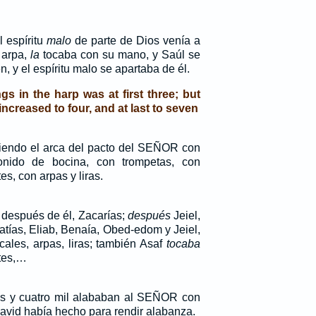
 espíritu
malo
de parte de Dios venía a
 arpa,
la
tocaba con su mano, y Saúl se
, y el espíritu malo se apartaba de él.
gs in the harp was at first three; but
ncreased to four, and at last to seven
ubiendo el arca del pacto del SEÑOR con
onido de bocina, con trompetas, con
s, con arpas y liras.
o después de él, Zacarías;
después
Jeiel,
atías, Eliab, Benaía, Obed-edom y Jeiel,
ales, arpas, liras; también Asaf
tocaba
tes,…
s y cuatro mil alababan al SEÑOR con
avid había hecho para rendir alabanza.