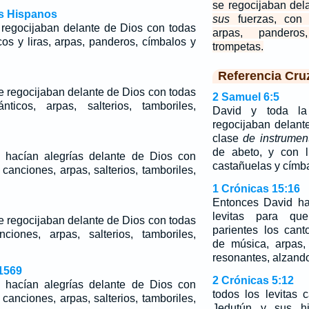
se regocijaban del
os Hispanos
sus
fuerzas, con c
e regocijaban delante de Dios con todas
arpas, pandero
cos y liras, arpas, panderos, címbalos y
trompetas.
Referencia Cru
se regocijaban delante de Dios con todas
2 Samuel 6:5
icos, arpas, salterios, tamboriles,
David y toda la
regocijaban delan
clase
de instrumen
de abeto, y con l
l hacían alegrías delante de Dios con
castañuelas y címb
canciones, arpas, salterios, tamboriles,
1 Crónicas 15:16
Entonces David ha
levitas para qu
se regocijaban delante de Dios con todas
parientes los cant
ciones, arpas, salterios, tamboriles,
de música, arpas,
resonantes, alzando
1569
2 Crónicas 5:12
l hacían alegrías delante de Dios con
todos los levitas 
canciones, arpas, salterios, tamboriles,
Jedutún y sus hi