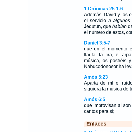
1 Crónicas 25:1-6
Además, David y los c
el servicio
a algunos
Jedutún, que
habían
de
el número de éstos, co
Daniel 3:5-7
que en el momento en
flauta, la lira, el arp
música, os postréis y
Nabucodonosor ha le
Amós 5:23
Aparta de mí el ruid
siquiera la música de t
Amós 6:5
que improvisan al son
cantos para sí;
Enlaces