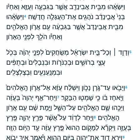
וַיִּשָּׂאֻ֔הוּ מִבֵּ֥ית אֲבִינָדָ֖ב אֲשֶׁ֣ר בַּגִּבְעָ֑ה וְעֻזָּ֣א וְאַחְיֹ֗ו
בְּנֵי֙ אֲבִ֣ינָדָ֔ב נֹהֲגִ֖ים אֶת־הָעֲגָלָ֥ה חֲדָשָֽׁה׃
וַיִּשָּׂאֻ֗הוּ
4
מִבֵּ֤ית אֲבִֽינָדָב֙ אֲשֶׁ֣ר בַּגִּבְעָ֔ה עִ֖ם אֲרֹ֣ון הָאֱלֹהִ֑ים
וְאַחְיֹ֕ו הֹלֵ֖ךְ לִפְנֵ֥י הָאָרֹֽון׃
וְדָוִ֣ד ׀ וְכָל־בֵּ֣ית יִשְׂרָאֵ֗ל מְשַֽׂחֲקִים֙ לִפְנֵ֣י יְהוָ֔ה בְּכֹ֖ל
5
עֲצֵ֣י בְרֹושִׁ֑ים וּבְכִנֹּרֹ֤ות וּבִנְבָלִים֙ וּבְתֻפִּ֔ים
וּבִמְנַֽעַנְעִ֖ים וּֽבְצֶלְצֶלִֽים׃
וַיָּבֹ֖אוּ עַד־גֹּ֣רֶן נָכֹ֑ון וַיִּשְׁלַ֨ח עֻזָּ֜א אֶל־אֲרֹ֤ון הָֽאֱלֹהִים֙
6
וַיֹּ֣אחֶז בֹּ֔ו כִּ֥י שָׁמְט֖וּ הַבָּקָֽר׃
וַיִּֽחַר־אַ֤ף יְהוָה֙ בְּעֻזָּ֔ה
7
וַיַּכֵּ֥הוּ שָׁ֛ם הָאֱלֹהִ֖ים עַל־הַשַּׁ֑ל וַיָּ֣מָת שָׁ֔ם עִ֖ם אֲרֹ֥ון
הָאֱלֹהִֽים׃
וַיִּ֣חַר לְדָוִ֔ד עַל֩ אֲשֶׁ֨ר פָּרַ֧ץ יְהוָ֛ה פֶּ֖רֶץ
8
בְּעֻזָּ֑ה וַיִּקְרָ֞א לַמָּקֹ֤ום הַהוּא֙ פֶּ֣רֶץ עֻזָּ֔ה עַ֖ד הַיֹּ֥ום הַזֶּֽה׃
וַיִּרָ֥א דָוִ֛ד אֶת־יְהוָ֖ה בַּיֹּ֣ום הַה֑וּא וַיֹּ֕אמֶר אֵ֛יךְ יָבֹ֥וא
9