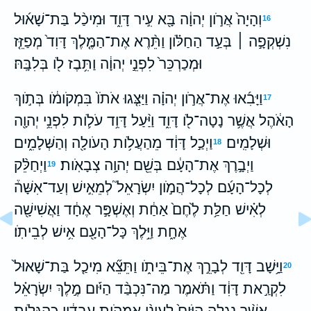
וְהָיָה֙ אֲרֹ֣ון יְהוָ֔ה בָּ֖א עִ֣יר דָּוִ֑ד וּמִיכַ֨ל בַּת־שָׁא֜וּל
16
נִשְׁקְפָ֣ה ׀ בְּעַ֣ד הַחַלֹּ֗ון וַתֵּ֨רֶא אֶת־הַמֶּ֤לֶךְ דָּוִד֙ מְפַזֵּ֤ז
וּמְכַרְכֵּר֙ לִפְנֵ֣י יְהוָ֔ה וַתִּ֥בֶז לֹ֖ו בְּלִבָּֽהּ׃
וַיָּבִ֜אוּ אֶת־אֲרֹ֣ון יְהוָ֗ה וַיַּצִּ֤גוּ אֹתֹו֙ בִּמְקֹומֹ֔ו בְּתֹ֣וךְ
17
הָאֹ֔הֶל אֲשֶׁ֥ר נָטָה־לֹ֖ו דָּוִ֑ד וַיַּ֨עַל דָּוִ֥ד עֹלֹ֛ות לִפְנֵ֥י יְהוָ֖ה
וּשְׁלָמִֽים׃
וַיְכַ֣ל דָּוִ֔ד מֵהַעֲלֹ֥ות הָעֹולָ֖ה וְהַשְּׁלָמִ֑ים
18
וַיְבָ֣רֶךְ אֶת־הָעָ֔ם בְּשֵׁ֖ם יְהוָ֥ה צְבָאֹֽות׃
וַיְחַלֵּ֨ק
19
לְכָל־הָעָ֜ם לְכָל־הֲמֹ֣ון יִשְׂרָאֵל֮ לְמֵאִ֣ישׁ וְעַד־אִשָּׁה֒
לְאִ֗ישׁ חַלַּ֥ת לֶ֙חֶם֙ אַחַ֔ת וְאֶשְׁפָּ֣ר אֶחָ֔ד וַאֲשִׁישָׁ֖ה
אֶחָ֑ת וַיֵּ֥לֶךְ כָּל־הָעָ֖ם אִ֥ישׁ לְבֵיתֹֽו׃
וַיָּ֥שָׁב דָּוִ֖ד לְבָרֵ֣ךְ אֶת־בֵּיתֹ֑ו וַתֵּצֵ֞א מִיכַ֤ל בַּת־שָׁאוּל֙
20
לִקְרַ֣את דָּוִ֔ד וַתֹּ֗אמֶר מַה־נִּכְבַּ֨ד הַיֹּ֜ום מֶ֣לֶךְ יִשְׂרָאֵ֗ל
אֲשֶׁ֨ר נִגְלָ֤ה הַיֹּום֙ לְעֵינֵ֨י אַמְהֹ֣ות עֲבָדָ֔יו כְּהִגָּלֹ֥ות