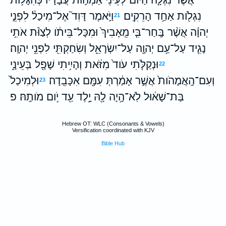
נִגְלֹ֖ות אַחַ֥ד הָרֵקִֽים׃
וַיֹּ֣אמֶר דָּוִד֮ אֶל־מִיכַל֒ לִפְנֵ֣י
21
יְהוָ֗ה אֲשֶׁ֨ר בָּֽחַר־בִּ֤י מֵֽאָבִיךְ֙ וּמִכָּל־בֵּיתֹ֔ו לְצַוֹּ֨ת אֹתִ֥י
נָגִ֛יד עַל־עַ֥ם יְהוָ֖ה עַל־יִשְׂרָאֵ֑ל וְשִׂחַקְתִּ֖י לִפְנֵ֥י יְהוָֽה׃
וּנְקַלֹּ֤תִי עֹוד֙ מִזֹּ֔את וְהָיִ֥יתִי שָׁפָ֖ל בְּעֵינָ֑י
22
וְעִם־הָֽאֲמָהֹות֙ אֲשֶׁ֣ר אָמַ֔רְתְּ עִמָּ֖ם אִכָּבֵֽדָה׃
וּלְמִיכַל֙
23
בַּת־שָׁא֔וּל לֹֽא־הָ֥יָה לָ֖הּ יָ֑לֶד עַ֖ד יֹ֥ום מֹותָֽהּ׃ פ
Hebrew OT: WLC (Consonants & Vowels)
Versification coordinated with KJV
Bible Hub