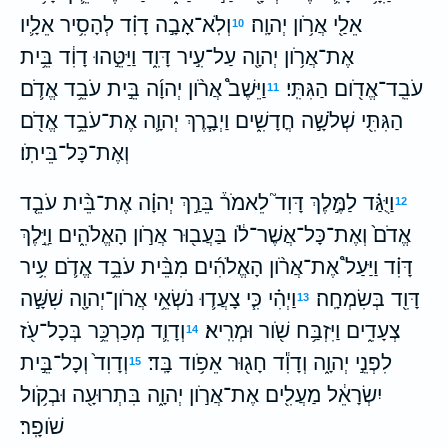
אֵלַ֖י אֲרֹ֥ון יְהוָֽה׃
וְלֹֽא־אָבָ֣ה דָוִ֗ד לְהָסִ֥יר אֵלָ֛יו
10
אֶת־אֲרֹ֥ון יְהוָ֖ה עַל־עִ֣יר דָּוִ֑ד וַיַּטֵּ֣הוּ דָוִ֔ד בֵּ֥ית
עֹבֵֽד־אֱדֹ֖ום הַגִּתִּֽי׃
וַיֵּשֶׁב֩ אֲרֹ֨ון יְהוָ֜ה בֵּ֣ית עֹבֵ֥ד אֱדֹ֛ם
11
הַגִּתִּ֖י שְׁלֹשָׁ֣ה חֳדָשִׁ֑ים וַיְבָ֧רֶךְ יְהוָ֛ה אֶת־עֹבֵ֥ד אֱדֹ֖ם
וְאֶת־כָּל־בֵּיתֹֽו׃
וַיֻּגַּ֗ד לַמֶּ֣לֶךְ דָּוִד֮ לֵאמֹר֒ בֵּרַ֣ךְ יְהוָ֗ה אֶת־בֵּ֨ית עֹבֵ֤ד
12
אֱדֹם֙ וְאֶת־כָּל־אֲשֶׁר־לֹ֔ו בַּעֲב֖וּר אֲרֹ֣ון הָאֱלֹהִ֑ים וַיֵּ֣לֶךְ
דָּוִ֗ד וַיַּעַל֩ אֶת־אֲרֹ֨ון הָאֱלֹהִ֜ים מִבֵּ֨ית עֹבֵ֥ד אֱדֹ֛ם עִ֥יר
דָּוִ֖ד בְּשִׂמְחָֽה׃
וַיְהִ֗י כִּ֧י צָעֲד֛וּ נֹשְׂאֵ֥י אֲרֹון־יְהוָ֖ה שִׁשָּׁ֣ה
13
צְעָדִ֑ים וַיִּזְבַּ֥ח שֹׁ֖ור וּמְרִֽיא׃
וְדָוִ֛ד מְכַרְכֵּ֥ר בְּכָל־עֹ֖ז
14
לִפְנֵ֣י יְהוָ֑ה וְדָוִ֕ד חָג֖וּר אֵפֹ֥וד בָּֽד׃
וְדָוִד֙ וְכָל־בֵּ֣ית
15
יִשְׂרָאֵ֔ל מַעֲלִ֖ים אֶת־אֲרֹ֣ון יְהוָ֑ה בִּתְרוּעָ֖ה וּבְקֹ֥ול
שֹׁופָֽר׃