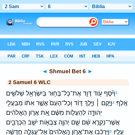
Bible
>
WLC
> Shmuel Bet 6
◄
Shmuel Bet 6
►
2 Samuel 6 WLC
וַיֹּ֨סֶף עֹ֥וד דָּוִ֛ד אֶת־כָּל־בָּח֥וּר בְּיִשְׂרָאֵ֖ל שְׁלֹשִׁ֥ים
1
אָֽלֶף׃
וַיָּ֣קָם ׀ וַיֵּ֣לֶךְ דָּוִ֗ד וְכָל־הָעָם֙ אֲשֶׁ֣ר אִתֹּ֔ו מִֽבַּעֲלֵ֖י
2
יְהוּדָ֑ה לְהַעֲלֹ֣ות מִשָּׁ֗ם אֵ֚ת אֲרֹ֣ון הָאֱלֹהִ֔ים
אֲשֶׁר־נִקְרָ֣א שֵׁ֗ם שֵׁ֣ם יְהוָ֧ה צְבָאֹ֛ות יֹשֵׁ֥ב הַכְּרֻבִ֖ים
עָלָֽיו׃
וַיַּרְכִּ֜בוּ אֶת־אֲרֹ֤ון הָֽאֱלֹהִים֙ אֶל־עֲגָלָ֣ה חֲדָשָׁ֔ה
3