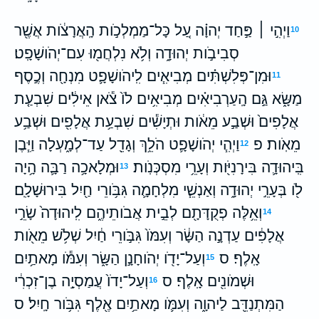
וַיְהִ֣י ׀ פַּ֣חַד יְהוָ֗ה עַ֚ל כָּל־מַמְלְכֹ֣ות הָֽאֲרָצֹ֔ות אֲשֶׁ֖ר
10
סְבִיבֹ֣ות יְהוּדָ֑ה וְלֹ֥א נִלְחֲמ֖וּ עִם־יְהֹושָׁפָֽט׃
וּמִן־פְּלִשְׁתִּ֗ים מְבִיאִ֧ים לִֽיהֹושָׁפָ֛ט מִנְחָ֖ה וְכֶ֣סֶף
11
מַשָּׂ֑א גַּ֣ם הָֽעַרְבִיאִ֗ים מְבִיאִ֥ים לֹו֙ צֹ֕אן אֵילִ֔ים שִׁבְעַ֤ת
אֲלָפִים֙ וּשְׁבַ֣ע מֵאֹ֔ות וּתְיָשִׁ֕ים שִׁבְעַ֥ת אֲלָפִ֖ים וּשְׁבַ֥ע
מֵאֹֽות׃ פ
וַיְהִ֧י יְהֹושָׁפָ֛ט הֹלֵ֥ךְ וְגָדֵ֖ל עַד־לְמָ֑עְלָה וַיִּ֧בֶן
12
בִּֽיהוּדָ֛ה בִּירָנִיֹּ֖ות וְעָרֵ֥י מִסְכְּנֹֽות׃
וּמְלָאכָ֥ה רַבָּ֛ה הָ֥יָה
13
לֹ֖ו בְּעָרֵ֣י יְהוּדָ֑ה וְאַנְשֵׁ֧י מִלְחָמָ֛ה גִּבֹּ֥ורֵי חַ֖יִל בִּירוּשָׁלִָֽם׃
וְאֵ֥לֶּה פְקֻדָּתָ֖ם לְבֵ֣ית אֲבֹותֵיהֶ֑ם לִֽיהוּדָה֙ שָׂרֵ֣י
14
אֲלָפִ֔ים עַדְנָ֣ה הַשָּׂ֔ר וְעִמֹּו֙ גִּבֹּ֣ורֵי חַ֔יִל שְׁלֹ֥שׁ מֵאֹ֖ות
אָֽלֶף׃ ס
וְעַל־יָדֹ֖ו יְהֹוחָנָ֣ן הַשָּׂ֑ר וְעִמֹּ֕ו מָאתַ֥יִם
15
וּשְׁמֹונִ֖ים אָֽלֶף׃ ס
וְעַל־יָדֹו֙ עֲמַסְיָ֣ה בֶן־זִכְרִ֔י
16
הַמִּתְנַדֵּ֖ב לַיהוָ֑ה וְעִמֹּ֛ו מָאתַ֥יִם אֶ֖לֶף גִּבֹּ֥ור חָֽיִל׃ ס