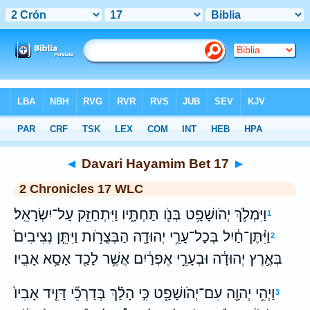
Bible
>
WLC
> Davari Hayamim Bet 17
◄
Davari Hayamim Bet 17
►
2 Chronicles 17 WLC
וַיִּמְלֹ֛ךְ יְהֹושָׁפָ֥ט בְּנֹ֖ו תַּחְתָּ֑יו וַיִּתְחַזֵּ֖ק עַל־יִשְׂרָאֵֽל׃
1
וַיִּ֨תֶּן־חַ֔יִל בְּכָל־עָרֵ֥י יְהוּדָ֖ה הַבְּצֻרֹ֑ות וַיִּתֵּ֤ן נְצִיבִים֙
2
בְּאֶ֣רֶץ יְהוּדָ֔ה וּבְעָרֵ֣י אֶפְרַ֔יִם אֲשֶׁ֥ר לָכַ֖ד אָסָ֥א אָבִֽיו׃
וַיְהִ֥י יְהוָ֖ה עִם־יְהֹושָׁפָ֑ט כִּ֣י הָלַ֗ךְ בְּדַרְכֵ֞י דָּוִ֤יד אָבִיו֙
3