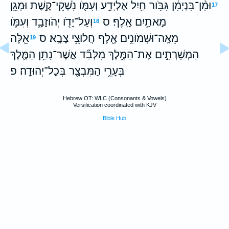
וּמִ֨ן־בִּנְיָמִ֔ן גִּבֹּ֥ור חַ֖יִל אֶלְיָדָ֑ע וְעִמֹּ֛ו נֹֽשְׁקֵי־קֶ֥שֶׁת וּמָגֵ֖ן
17
מָאתַ֥יִם אָֽלֶף׃ ס
וְעַל־יָדֹ֖ו יְהֹוזָבָ֑ד וְעִמֹּ֛ו
18
מֵאָֽה־וּשְׁמֹונִ֥ים אֶ֖לֶף חֲלוּצֵ֥י צָבָֽא׃ ס
אֵ֖לֶּה
19
הַמְשָׁרְתִ֣ים אֶת־הַמֶּ֑לֶךְ מִלְּבַ֞ד אֲשֶׁר־נָתַ֥ן הַמֶּ֛לֶךְ
בְּעָרֵ֥י הַמִּבְצָ֖ר בְּכָל־יְהוּדָֽה׃ פ
Hebrew OT: WLC (Consonants & Vowels)
Versification coordinated with KJV
Bible Hub