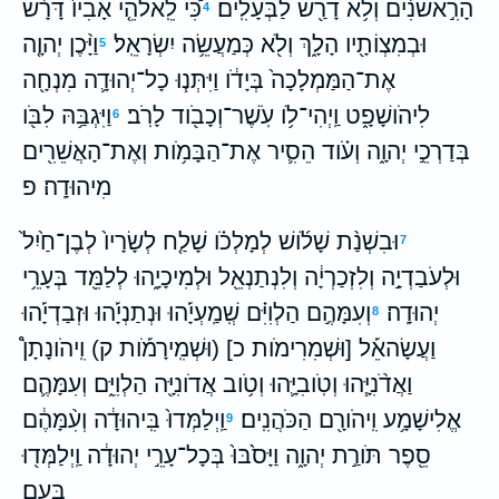
הָרִ֣אשֹׁנִ֔ים וְלֹ֥א דָרַ֖שׁ לַבְּעָלִֽים׃
כִּ֠י לֵֽאלֹהֵ֤י אָבִיו֙ דָּרָ֔שׁ
4
וּבְמִצְוֹתָ֖יו הָלָ֑ךְ וְלֹ֖א כְּמַעֲשֵׂ֥ה יִשְׂרָאֵֽל׃
וַיָּ֨כֶן יְהוָ֤ה
5
אֶת־הַמַּמְלָכָה֙ בְּיָדֹ֔ו וַיִּתְּנ֧וּ כָל־יְהוּדָ֛ה מִנְחָ֖ה
לִיהֹושָׁפָ֑ט וַֽיְהִי־לֹ֥ו עֹֽשֶׁר־וְכָבֹ֖וד לָרֹֽב׃
וַיִּגְבַּ֥הּ לִבֹּ֖ו
6
בְּדַרְכֵ֣י יְהוָ֑ה וְעֹ֗וד הֵסִ֛יר אֶת־הַבָּמֹ֥ות וְאֶת־הָאֲשֵׁרִ֖ים
מִיהוּדָֽה׃ פ
וּבִשְׁנַ֨ת שָׁלֹ֜ושׁ לְמָלְכֹ֗ו שָׁלַ֤ח לְשָׂרָיו֙ לְבֶן־חַ֙יִל֙
7
וּלְעֹבַדְיָ֣ה וְלִזְכַרְיָ֔ה וְלִנְתַנְאֵ֖ל וּלְמִיכָיָ֑הוּ לְלַמֵּ֖ד בְּעָרֵ֥י
יְהוּדָֽה׃
וְעִמָּהֶ֣ם הַלְוִיִּ֗ם שְֽׁמַֽעְיָ֡הוּ וּנְתַנְיָ֡הוּ וּזְבַדְיָ֡הוּ
8
וַעֲשָׂהאֵ֡ל [וּשְׁמִרִימֹות כ] (וּשְׁמִֽירָמֹ֡ות ק) וִֽיהֹונָתָן֩
וַאֲדֹ֨נִיָּ֧הוּ וְטֹֽובִיָּ֛הוּ וְטֹ֥וב אֲדֹונִיָּ֖ה הַלְוִיִּ֑ם וְעִמָּהֶ֛ם
אֱלִישָׁמָ֥ע וִֽיהֹורָ֖ם הַכֹּהֲנִֽים׃
וַֽיְלַמְּדוּ֙ בִּֽיהוּדָ֔ה וְעִ֨מָּהֶ֔ם
9
סֵ֖פֶר תֹּורַ֣ת יְהוָ֑ה וַיָּסֹ֙בּוּ֙ בְּכָל־עָרֵ֣י יְהוּדָ֔ה וַֽיְלַמְּד֖וּ
בָּעָֽם׃