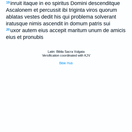
inruit itaque in eo spiritus Domini descenditque
19
Ascalonem et percussit ibi triginta viros quorum
ablatas vestes dedit his qui problema solverant
iratusque nimis ascendit in domum patris sui
uxor autem eius accepit maritum unum de amicis
20
eius et pronubis
Latin: Biblia Sacra Vulgata
Versification coordinated with KJV
Bible Hub