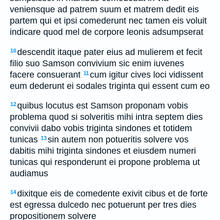
veniensque ad patrem suum et matrem dedit eis
partem qui et ipsi comederunt nec tamen eis voluit
indicare quod mel de corpore leonis adsumpserat
descendit itaque pater eius ad mulierem et fecit
10
filio suo Samson convivium sic enim iuvenes
facere consuerant
cum igitur cives loci vidissent
11
eum dederunt ei sodales triginta qui essent cum eo
quibus locutus est Samson proponam vobis
12
problema quod si solveritis mihi intra septem dies
convivii dabo vobis triginta sindones et totidem
tunicas
sin autem non potueritis solvere vos
13
dabitis mihi triginta sindones et eiusdem numeri
tunicas qui responderunt ei propone problema ut
audiamus
dixitque eis de comedente exivit cibus et de forte
14
est egressa dulcedo nec potuerunt per tres dies
propositionem solvere