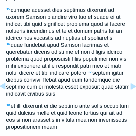
cumque adesset dies septimus dixerunt ad
15
uxorem Samson blandire viro tuo et suade ei ut
indicet tibi quid significet problema quod si facere
nolueris incendimus et te et domum patris tui an
idcirco nos vocastis ad nuptias ut spoliaretis
quae fundebat apud Samson lacrimas et
16
querebatur dicens odisti me et non diligis idcirco
problema quod proposuisti filiis populi mei non vis
mihi exponere at ille respondit patri meo et matri
nolui dicere et tibi indicare potero
septem igitur
17
diebus convivii flebat apud eum tandemque die
septimo cum ei molesta esset exposuit quae statim
indicavit civibus suis
et illi dixerunt ei die septimo ante solis occubitum
18
quid dulcius melle et quid leone fortius qui ait ad
eos si non arassetis in vitula mea non invenissetis
propositionem meam