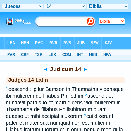
Bible
>
Latin
> Judicum 14
◄
Judicum 14
►
Judges 14 Latin
descendit igitur Samson in Thamnatha vidensque
1
ibi mulierem de filiabus Philisthim
ascendit et
2
nuntiavit patri suo et matri dicens vidi mulierem in
Thamnatha de filiabus Philisthinorum quam
quaeso ut mihi accipiatis uxorem
cui dixerunt
3
pater et mater sua numquid non est mulier in
filiabus fratrum tuorum et in omni populo meo quia