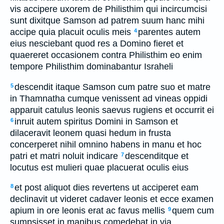
vis accipere uxorem de Philisthim qui incircumcisi
sunt dixitque Samson ad patrem suum hanc mihi
accipe quia placuit oculis meis
parentes autem
4
eius nesciebant quod res a Domino fieret et
quaereret occasionem contra Philisthim eo enim
tempore Philisthim dominabantur Israheli
descendit itaque Samson cum patre suo et matre
5
in Thamnatha cumque venissent ad vineas oppidi
apparuit catulus leonis saevus rugiens et occurrit ei
inruit autem spiritus Domini in Samson et
6
dilaceravit leonem quasi hedum in frusta
concerperet nihil omnino habens in manu et hoc
patri et matri noluit indicare
descenditque et
7
locutus est mulieri quae placuerat oculis eius
et post aliquot dies revertens ut acciperet eam
8
declinavit ut videret cadaver leonis et ecce examen
apium in ore leonis erat ac favus mellis
quem cum
9
sumpsisset in manibus comedebat in via