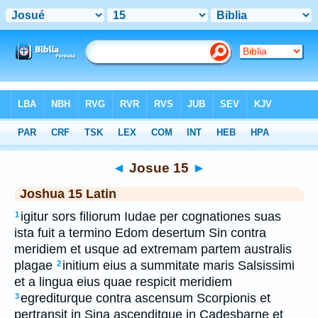
Bible
>
Latin
> Josue 15
◄
Josue 15
►
Joshua 15 Latin
igitur sors filiorum Iudae per cognationes suas
1
ista fuit a termino Edom desertum Sin contra
meridiem et usque ad extremam partem australis
plagae
initium eius a summitate maris Salsissimi
2
et a lingua eius quae respicit meridiem
egrediturque contra ascensum Scorpionis et
3
pertransit in Sina ascenditque in Cadesbarne et