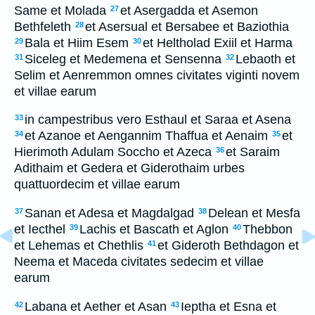
Same et Molada
et Asergadda et Asemon
27
Bethfeleth
et Asersual et Bersabee et Baziothia
28
Bala et Hiim Esem
et Heltholad Exiil et Harma
29
30
Siceleg et Medemena et Sensenna
Lebaoth et
31
32
Selim et Aenremmon omnes civitates viginti novem
et villae earum
in campestribus vero Esthaul et Saraa et Asena
33
et Azanoe et Aengannim Thaffua et Aenaim
et
34
35
Hierimoth Adulam Soccho et Azeca
et Saraim
36
Adithaim et Gedera et Giderothaim urbes
quattuordecim et villae earum
Sanan et Adesa et Magdalgad
Delean et Mesfa
37
38
et Iecthel
Lachis et Bascath et Aglon
Thebbon
39
40
et Lehemas et Chethlis
et Gideroth Bethdagon et
41
Neema et Maceda civitates sedecim et villae
earum
Labana et Aether et Asan
Ieptha et Esna et
42
43