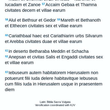
Iucadam et Zanoe
Accaim Gebaa et Thamna
57
civitates decem et villae earum
Alul et Bethsur et Gedor
Mareth et Bethanoth
58
59
et Elthecen civitates sex et villae earum
Cariathbaal haec est Cariathiarim urbs Silvarum
60
et Arebba civitates duae et villae earum
in deserto Betharaba Meddin et Schacha
61
Anepsan et civitas Salis et Engaddi civitates sex
62
et villae earum
Iebuseum autem habitatorem Hierusalem non
63
potuerunt filii Iuda delere habitavitque Iebuseus
cum filiis Iuda in Hierusalem usque in praesentem
diem
Latin: Biblia Sacra Vulgata
Versification coordinated with KJV