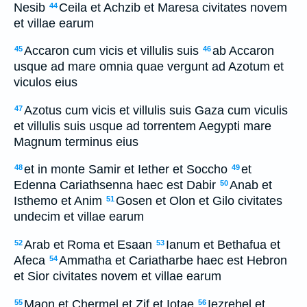
Nesib
Ceila et Achzib et Maresa civitates novem
44
et villae earum
Accaron cum vicis et villulis suis
ab Accaron
45
46
usque ad mare omnia quae vergunt ad Azotum et
viculos eius
Azotus cum vicis et villulis suis Gaza cum viculis
47
et villulis suis usque ad torrentem Aegypti mare
Magnum terminus eius
et in monte Samir et Iether et Soccho
et
48
49
Edenna Cariathsenna haec est Dabir
Anab et
50
Isthemo et Anim
Gosen et Olon et Gilo civitates
51
undecim et villae earum
Arab et Roma et Esaan
Ianum et Bethafua et
52
53
Afeca
Ammatha et Cariatharbe haec est Hebron
54
et Sior civitates novem et villae earum
Maon et Chermel et Zif et Iotae
Iezrehel et
55
56