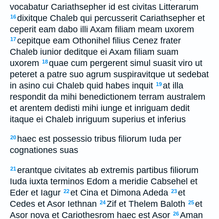
vocabatur Cariathsepher id est civitas Litterarum
dixitque Chaleb qui percusserit Cariathsepher et
16
ceperit eam dabo illi Axam filiam meam uxorem
cepitque eam Othonihel filius Cenez frater
17
Chaleb iunior deditque ei Axam filiam suam
uxorem
quae cum pergerent simul suasit viro ut
18
peteret a patre suo agrum suspiravitque ut sedebat
in asino cui Chaleb quid habes inquit
at illa
19
respondit da mihi benedictionem terram australem
et arentem dedisti mihi iunge et inriguam dedit
itaque ei Chaleb inriguum superius et inferius
haec est possessio tribus filiorum Iuda per
20
cognationes suas
erantque civitates ab extremis partibus filiorum
21
Iuda iuxta terminos Edom a meridie Cabsehel et
Eder et Iagur
et Cina et Dimona Adeda
et
22
23
Cedes et Asor Iethnan
Zif et Thelem Baloth
et
24
25
Asor nova et Cariothesrom haec est Asor
Aman
26