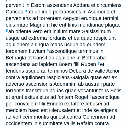
pervenit in Esrom ascendens Addara et circumiens
Caricaa
atque inde pertransiens in Asemona et
4
perveniens ad torrentem Aegypti eruntque termini
eius mare Magnum hic erit finis meridianae plagae
ab oriente vero erit initium mare Salsissimum
5
usque ad extrema Iordanis et ea quae respiciunt
aquilonem a lingua maris usque ad eundem
Iordanem fluvium
ascenditque terminus in
6
Bethagla et transit ab aquilone in Betharaba
ascendens ad lapidem Boem filii Ruben
et
7
tendens usque ad terminos Debera de valle Achor
contra aquilonem respiciens Galgala quae est ex
adverso ascensionis Adommim ab australi parte
torrentis transitque aquas quae vocantur fons Solis
et erunt exitus eius ad fontem Rogel
ascenditque
8
per convallem filii Ennom ex latere Iebusei ad
meridiem haec est Hierusalem et inde se erigens
ad verticem montis qui est contra Gehennom ad
occidentem in summitate vallis Rafaim contra