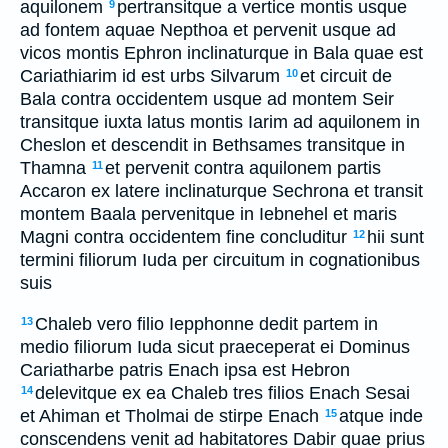
aquilonem
pertransitque a vertice montis usque
9
ad fontem aquae Nepthoa et pervenit usque ad
vicos montis Ephron inclinaturque in Bala quae est
Cariathiarim id est urbs Silvarum
et circuit de
10
Bala contra occidentem usque ad montem Seir
transitque iuxta latus montis Iarim ad aquilonem in
Cheslon et descendit in Bethsames transitque in
Thamna
et pervenit contra aquilonem partis
11
Accaron ex latere inclinaturque Sechrona et transit
montem Baala pervenitque in Iebnehel et maris
Magni contra occidentem fine concluditur
hii sunt
12
termini filiorum Iuda per circuitum in cognationibus
suis
Chaleb vero filio Iepphonne dedit partem in
13
medio filiorum Iuda sicut praeceperat ei Dominus
Cariatharbe patris Enach ipsa est Hebron
delevitque ex ea Chaleb tres filios Enach Sesai
14
et Ahiman et Tholmai de stirpe Enach
atque inde
15
conscendens venit ad habitatores Dabir quae prius