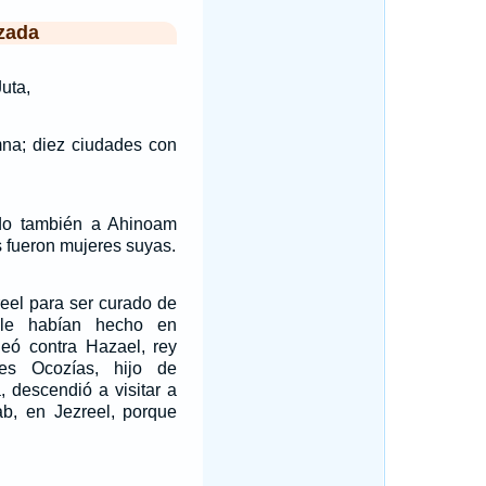
zada
uta,
mna; diez ciudades con
do también a Ahinoam
 fueron mujeres suyas.
eel para ser curado de
 le habían hecho en
eó contra Hazael, rey
es Ocozías, hijo de
, descendió a visitar a
ab, en Jezreel, porque