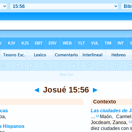
◄
Josué 15:56
►
Contexto
icas
Las ciudades de 
oa,
…
Maón, Carmel
55
Jocdeam, Zanoa,
5
os Hispanos
diez ciudades con 