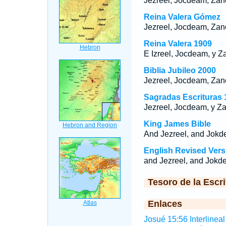
Jezreel, Jocdeam, Zan
Reina Valera Gómez
Jezreel, Jocdeam, Zan
Reina Valera 1909
E Izreel, Jocdeam, y Z
Biblia Jubileo 2000
Jezreel, Jocdeam, Zan
Sagradas Escrituras 
Jezreel, Jocdeam, y Z
King James Bible
And Jezreel, and Jokd
English Revised Vers
and Jezreel, and Jokd
Tesoro de la Escri
Enlaces
Josué 15:56 Interlineal