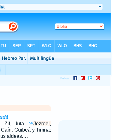
Judá
, Zif, Juta,
Jezreel,
56
Caín, Guibeá y Timna;
7
sus aldeas.…