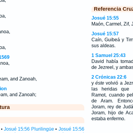
oa,
Referencia Cru
oa,
Josué 15:55
Maón, Carmel, Zif, J
anoa,
Josué 15:57
Caín, Guibeá y Ti
sus aldeas.
oa,
1 Samuel 25:43
1569
David había toma
anoa,
de Jezreel, y ambas
2 Crónicas 22:6
eam, and Zanoah,
y
éste
volvió a Jezr
ion
las heridas que
eam, and Zanoah;
Ramot, cuando pel
de Aram. Entonc
tura
Joram, rey de Judá
Joram, hijo de Ac
estaba enfermo.
•
Josué 15:56 Plurilingüe
•
Josué 15:56