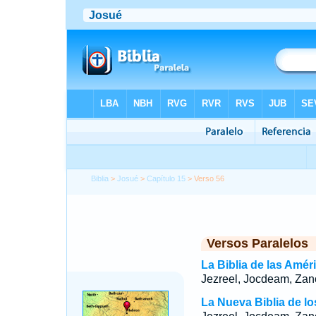
Biblia
>
Josué
>
Capítulo 15
> Verso 56
Versos Paralelos
La Biblia de las Amér
Jezreel, Jocdeam, Zan
La Nueva Biblia de l