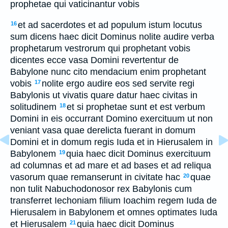
prophetae qui vaticinantur vobis
et ad sacerdotes et ad populum istum locutus
16
sum dicens haec dicit Dominus nolite audire verba
prophetarum vestrorum qui prophetant vobis
dicentes ecce vasa Domini revertentur de
Babylone nunc cito mendacium enim prophetant
vobis
nolite ergo audire eos sed servite regi
17
Babylonis ut vivatis quare datur haec civitas in
solitudinem
et si prophetae sunt et est verbum
18
Domini in eis occurrant Domino exercituum ut non
veniant vasa quae derelicta fuerant in domum
Domini et in domum regis Iuda et in Hierusalem in
Babylonem
quia haec dicit Dominus exercituum
19
ad columnas et ad mare et ad bases et ad reliqua
vasorum quae remanserunt in civitate hac
quae
20
non tulit Nabuchodonosor rex Babylonis cum
transferret Iechoniam filium Ioachim regem Iuda de
Hierusalem in Babylonem et omnes optimates Iuda
et Hierusalem
quia haec dicit Dominus
21