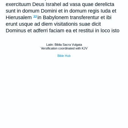
exercituum Deus Israhel ad vasa quae derelicta
sunt in domum Domini et in domum regis Iuda et
Hierusalem
in Babylonem transferentur et ibi
22
erunt usque ad diem visitationis suae dicit
Dominus et adferri faciam ea et restitui in loco isto
Latin: Biblia Sacra Vulgata
Versification coordinated with KJV
Bible Hub