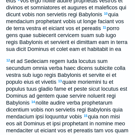
eius
vos ergo nolite audire prophetas vestros et
divinos et somniatores et augures et maleficos qui
dicunt vobis non servietis regi Babylonis
quia
10
mendacium prophetant vobis ut longe faciant vos
de terra vestra et eiciant vos et pereatis
porro
11
gens quae subiecerit cervicem suam sub iugo
regis Babylonis et servierit ei dimittam eam in terra
sua dicit Dominus et colet eam et habitabit in ea
et ad Sedeciam regem Iuda locutus sum
12
secundum omnia verba haec dicens subicite colla
vestra sub iugo regis Babylonis et servite ei et
populo eius et vivetis
quare moriemini tu et
13
populus tuus gladio fame et peste sicut locutus est
Dominus ad gentem quae servire noluerit regi
Babylonis
nolite audire verba prophetarum
14
dicentium vobis non servietis regi Babylonis quia
mendacium ipsi loquuntur vobis
quia non misi
15
eos ait Dominus et ipsi prophetant in nomine meo
mendaciter ut eiciant vos et pereatis tam vos quam