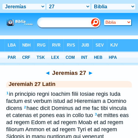
Bible
>
Latin
> Jeremias 27
◄
Jeremias 27
►
Jeremiah 27 Latin
in principio regni Ioachim filii Iosiae regis Iuda
1
factum est verbum istud ad Hieremiam a Domino
dicens
haec dicit Dominus ad me fac tibi vincula
2
et catenas et pones eas in collo tuo
et mittes eas
3
ad regem Edom et ad regem Moab et ad regem
filiorum Ammon et ad regem Tyri et ad regem
Sidonis in manu nuntiorum qui venerunt