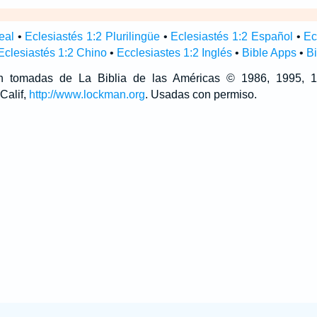
eal
•
Eclesiastés 1:2 Plurilingüe
•
Eclesiastés 1:2 Español
•
Ec
Eclesiastés 1:2 Chino
•
Ecclesiastes 1:2 Inglés
•
Bible Apps
•
B
son tomadas de La Biblia de las Américas © 1986, 1995,
Calif,
http://www.lockman.org
. Usadas con permiso.