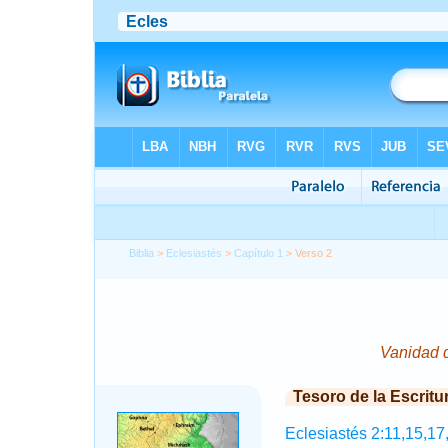
Biblia
>
Eclesiastés
>
Capítulo 1
> Verso 2
Vanidad d
Tesoro de la Escritu
Eclesiastés 2:11,15,17