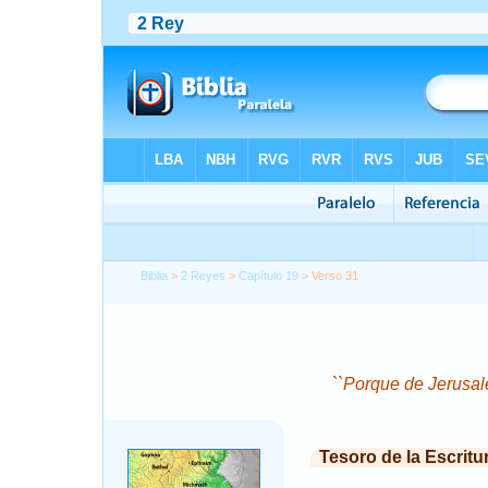
Biblia
>
2 Reyes
>
Capítulo 19
> Verso 31
``Porque de Jerusal
Tesoro de la Escritu