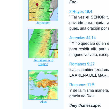
For.
2 Reyes 19:4
``Tal vez el SEÑOR tu
enviado para injuriar 
pues, una oración por
Jeremías 44:14
``Y no quedará quien e
para residir allí, para
ninguno volverá, exce
Romanos 9:27
Isaías también excl
LA ARENA DEL MAR,
Romanos 11:5
Y de la misma manera,
gracia
de Dios.
they that escape.