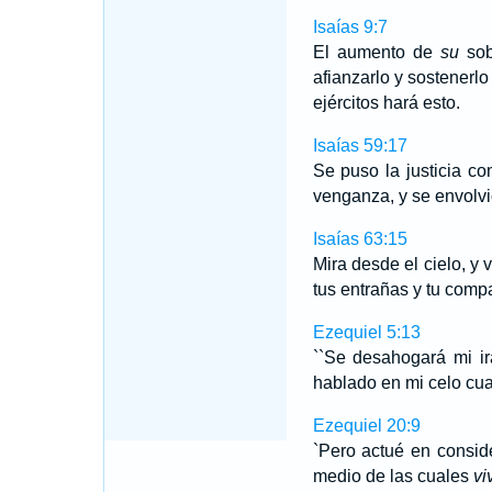
Isaías 9:7
El aumento de
su
sob
afianzarlo y sostenerl
ejércitos hará esto.
Isaías 59:17
Se puso la justicia c
venganza, y se envolv
Isaías 63:15
Mira desde el cielo, y
tus entrañas y tu comp
Ezequiel 5:13
``Se desahogará mi ir
hablado en mi celo cua
Ezequiel 20:9
`Pero actué en consid
medio de las cuales
vi