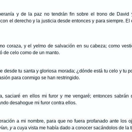
eranía y de la paz no tendrán fin sobre el trono de David 
o con el derecho y la justicia desde entonces y para siempre. E
omo coraza, y el yelmo de salvación en su cabeza; como vest
ió de celo como de un manto.
 ve desde tu santa y gloriosa morada; ¿dónde está tu celo y tu
asión para conmigo se han restringido.
a, saciaré en ellos mi furor y me vengaré; entonces sabrá
ndo desahogue mi furor contra ellos.
eración a mi nombre, para que no fuera profanado ante los o
vían, y
a cuya vista me había dado a conocer sacándolos de la ti