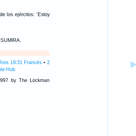
 los ejércitos: `Estoy
ONSUMIRA.
Rois 19:31 Francés
•
2
ble Hub
 1997 by The Lockman