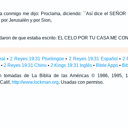
a conmigo me dijo: Proclama, diciendo: ``Así dice el SEÑOR de
por Jerusalén y por Sion,
ordaron de que estaba escrito: EL CELO POR TU CASA ME C
eal
•
2 Reyes 19:31 Plurilingüe
•
2 Reyes 19:31 Español
•
2 
•
2 Reyes 19:31 Chino
•
2 Kings 19:31 Inglés
•
Bible Apps
•
Bi
son tomadas de La Biblia de las Américas © 1986, 1995,
Calif,
http://www.lockman.org
. Usadas con permiso.