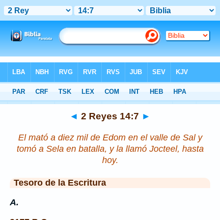
Biblia
>
2 Reyes
>
Capítulo 14
> Verso 7
◄
2 Reyes 14:7
►
El mató a diez mil
de
Edom en el valle de Sal y
tomó a Sela en batalla, y la llamó Jocteel, hasta
hoy.
Tesoro de la Escritura
A.