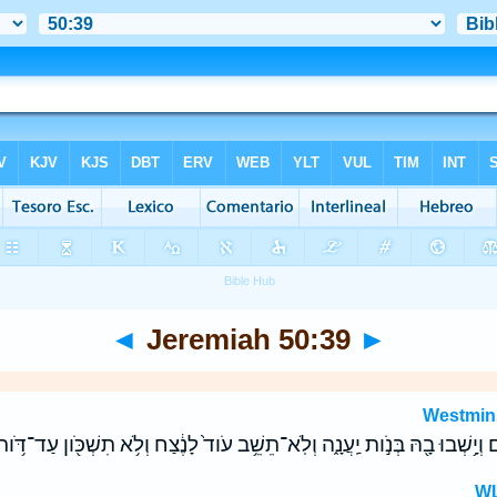
◄
Jeremiah 50:39
►
Westmin
ם וְיָ֥שְׁבוּ בָ֖הּ בְּנֹ֣ות יַֽעֲנָ֑ה וְלֹֽא־תֵשֵׁ֥ב עֹוד֙ לָנֶ֔צַח וְלֹ֥א תִשְׁכֹּ֖ון עַד־דֹּ֥ור 
WL