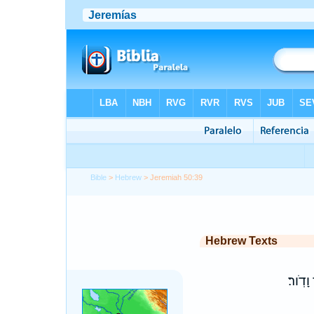
Bible
>
Hebrew
> Jeremiah 50:39
Hebrew Texts
וָדֹֽור׃