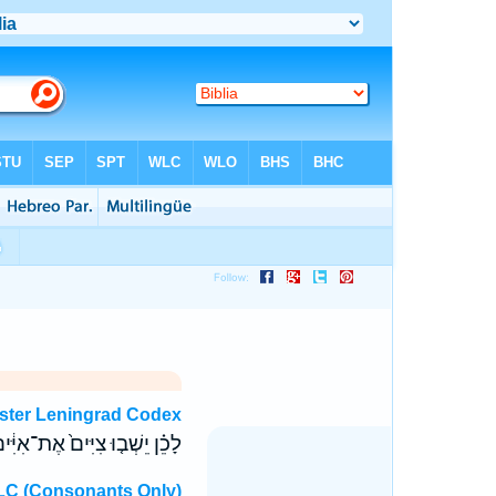
ster Leningrad Codex
לָכֵ֗ן יֵשְׁב֤וּ צִיִּים֙ אֶת־אִיִּ֔י
C (Consonants Only)