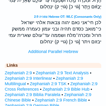
חָר֛וּל וּמִכְרֵה־מֶ֥לַח וּשְׁמָמָ֖ה עַד־עֹולָ֑ם שְׁאֵרִ֤ית עַמִּי֙
יְבָזּ֔וּם וְיֶ֥תֶר [גֹּוי כ] (גֹּויִ֖י ק) יִנְחָלֽוּם׃
צפניה 2:9 Hebrew OT: WLC (Consonants Only)
לכן חי־אני נאם יהוה צבאות אלהי ישראל
כי־מואב כסדם תהיה ובני עמון כעמרה ממשק
חרול ומכרה־מלח ושממה עד־עולם שארית עמי
יבזום ויתר [גוי כ] (גויי ק) ינחלום׃
Additional Parallel Hebrew
Links
Zephaniah 2:9
•
Zephaniah 2:9 Text Analysis
•
Zephaniah 2:9 Interlinear
•
Zephaniah 2:9
Multilingual
•
Zephaniah 2:9 TSK
•
Zephaniah 2:9
Cross References
•
Zephaniah 2:9 Bible Hub
•
Zephaniah 2:9 Biblia Paralela
•
Zephaniah 2:9
Chinese Bible
•
Zephaniah 2:9 French Bible
•
Zephaniah 2:9 German Bible