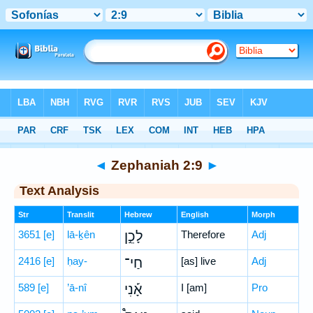
Bible
>
Hebrew
> Zephaniah 2:9
◄
Zephaniah 2:9
►
Text Analysis
Str
Translit
Hebrew
English
Morph
3651
[e]
lā-ḵên
לָכֵ֣ן
Therefore
Adj
2416
[e]
ḥay-
חַי־
[as] live
Adj
589
[e]
’ā-nî
אָ֡נִי
I [am]
Pro