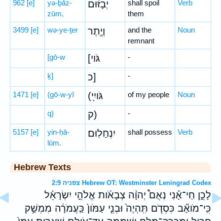
962
[e]
yə-ḇāz-
יְבָזּ֔וּם
shall spoil
Verb
zūm,
them
3499
[e]
wə-ye-ṯer
וְיֶ֥תֶר
and the
Noun
remnant
[gō-w
[גֹּוי
-
ḵ]
כ]
-
1471
[e]
(gō-w-yî
(גֹּויִ֖י
of my people
Noun
q)
ק)
-
5157
[e]
yin-ḥā-
יִנְחָלֽוּם׃
shall possess
Verb
lūm.
Hebrew Texts
צפניה 2:9 Hebrew OT: Westminster Leningrad Codex
לָכֵ֣ן חַי־אָ֡נִי נְאֻם֩ יְהוָ֨ה צְבָאֹ֜ות אֱלֹהֵ֣י יִשְׂרָאֵ֗ל
כִּֽי־מֹואָ֞ב כִּסְדֹ֤ם תִּֽהְיֶה֙ וּבְנֵ֤י עַמֹּון֙ כַּֽעֲמֹרָ֔ה מִמְשַׁ֥ק