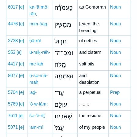
6017
[e]
ka-‘ă-mō-
כַּֽעֲמֹרָ֔ה
as Gomorrah
Noun
rāh,
4476
[e]
mim-šaq
מִמְשַׁ֥ק
[even] the
Noun
breeding
2738
[e]
ḥā-rūl
חָר֛וּל
of nettles
Noun
953
[e]
ū-miḵ-rêh-
וּמִכְרֵה־
and cistern
Noun
4417
[e]
me-laḥ
מֶ֥לַח
salt pits
Noun
8077
[e]
ū-šə-mā-
וּשְׁמָמָ֖ה
and
Noun
māh
desolation
5704
[e]
‘aḏ-
עַד־
a perpetual
Prep
5769
[e]
‘ō-w-lām;
עוֹלָ֑ם
.. .. ..
Noun
7611
[e]
šə-’ê-rîṯ
שְׁאֵרִ֤ית
the residue
Noun
5971
[e]
‘am-mî
עַמִּי֙
of my people
Noun