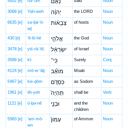
5002
[e]
nə-’um
נְאֻם֩
said
Noun
3068
[e]
Yah-weh
יְהוָ֨ה
the LORD
Noun
6635
[e]
ṣə-ḇā-’ō-
צְבָא֜וֹת
of hosts
Noun
wṯ
430
[e]
’ĕ-lō-hê
אֱלֹהֵ֣י
the God
Noun
3478
[e]
yiś-rā-’êl,
יִשְׂרָאֵ֗ל
of Israel
Noun
3588
[e]
kî-
כִּֽי־
Surely
Conj
4124
[e]
mō-w-’āḇ
מוֹאָ֞ב
Moab
Noun
5467
[e]
kis-ḏōm
כִּסְדֹ֤ם
as Sodom
Noun
1961
[e]
tih-yeh
תִּֽהְיֶה֙
shall be
Verb
1121
[e]
ū-ḇə-nê
וּבְנֵ֤י
and the
Noun
children
5983
[e]
‘am-mō-
עַמּוֹן֙
of Ammon
Noun
wn