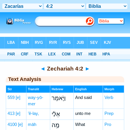
Bible
>
Hebrew
> Zechariah 4:2
◄
Zechariah 4:2
►
Text Analysis
Str
Translit
Hebrew
English
Morph
559
[e]
way-yō-
וַיֹּ֣אמֶר
And said
Verb
mer
413
[e]
’ê-lay,
אֵלַ֔י
unto me
Prep
4100
[e]
māh
מָ֥ה
What
Pro