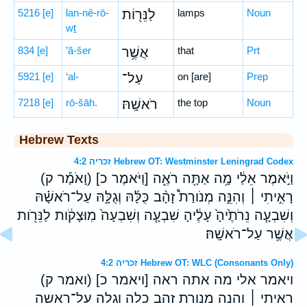
5216
[e]
lan-nê-rō-
לַנֵּר֖וֹת
lamps
Noun
wṯ
834
[e]
’ă-šer
אֲשֶׁ֥ר
that
Prt
5921
[e]
‘al-
עַל־
on [are]
Prep
7218
[e]
rō-šāh.
רֹאשָֽׁהּ׃
the top
Noun
Hebrew Texts
זכריה 4:2 Hebrew OT: Westminster Leningrad Codex
וַיֹּ֣אמֶר אֵלַ֔י מָ֥ה אַתָּ֖ה רֹאֶ֑ה [וַיֹּאמֶר כ] (וָאֹמַ֡ר ק)
רָאִ֣יתִי ׀ וְהִנֵּ֣ה מְנֹורַת֩ זָהָ֨ב כֻּלָּ֜הּ וְגֻלָּ֣הּ עַל־רֹאשָׁ֗הּ
וְשִׁבְעָ֤ה נֵרֹתֶ֙יהָ֙ עָלֶ֔יהָ שִׁבְעָ֤ה וְשִׁבְעָה֙ מֽוּצָקֹ֔ות לַנֵּרֹ֖ות
אֲשֶׁ֥ר עַל־רֹאשָֽׁהּ׃
זכריה 4:2 Hebrew OT: WLC (Consonants Only)
ויאמר אלי מה אתה ראה [ויאמר כ] (ואמר ק)
ראיתי ׀ והנה מנורת זהב כלה וגלה על־ראשה