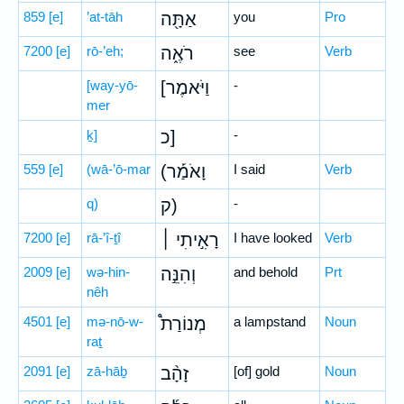
859
[e]
’at-tāh
אַתָּ֖ה
you
Pro
7200
[e]
rō-’eh;
רֹאֶ֑ה
see
Verb
[way-yō-
[וַיֹּאמֶר
-
mer
ḵ]
כ]
-
559
[e]
(wā-’ō-mar
(וָאֹמַ֡ר
I said
Verb
q)
ק)
-
7200
[e]
rā-’î-ṯî
רָאִ֣יתִי ׀
I have looked
Verb
2009
[e]
wə-hin-
וְהִנֵּ֣ה
and behold
Prt
nêh
4501
[e]
mə-nō-w-
מְנוֹרַת֩
a lampstand
Noun
raṯ
2091
[e]
zā-hāḇ
זָהָ֨ב
[of] gold
Noun