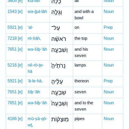
3605
[e]
kul-lāh
כֻּלָּ֜הּ
all
Noun
1543
[e]
wə-ḡul-lāh
וְגֻלָּ֣הּ
and with a
Noun
bowl
5921
[e]
‘al-
עַל־
on
Prep
7218
[e]
rō-šāh,
רֹאשָׁ֗הּ
the top
Noun
7651
[e]
wə-šiḇ-‘āh
וְשִׁבְעָ֤ה
and his
Noun
seven
5216
[e]
nê-rō-ṯe-
נֵרֹתֶ֙יהָ֙
lamps
Noun
hā
5921
[e]
‘ā-le-hā,
עָלֶ֔יהָ
thereon
Prep
7651
[e]
šiḇ-‘āh
שִׁבְעָ֤ה
seven
Noun
7651
[e]
wə-šiḇ-‘āh
וְשִׁבְעָה֙
and to the
Noun
seven
4166
[e]
mū-ṣā-qō-
מֽוּצָק֔וֹת
pipes
Noun
wṯ,