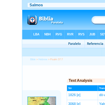
Bible
>
Hebrew
> Psalm 37:7
Text Analysis
Str
Trans
1826
[e]
dō
3068
[e]
Yah