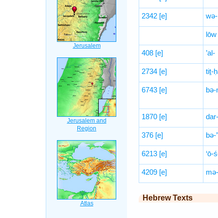
2342
[e]
wə-h
lōw
408
[e]
’al-
2734
[e]
tiṯ-
6743
[e]
bə-
1870
[e]
dar
376
[e]
bə-’
6213
[e]
‘ō-
4209
[e]
mə-
Hebrew Texts