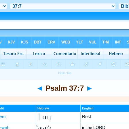
◄
Psalm 37:7
►
lit
Hebrew
English
-wm
דּ֤וֹם ׀
Rest
-weh
לַיהוָה֮
in the LORD