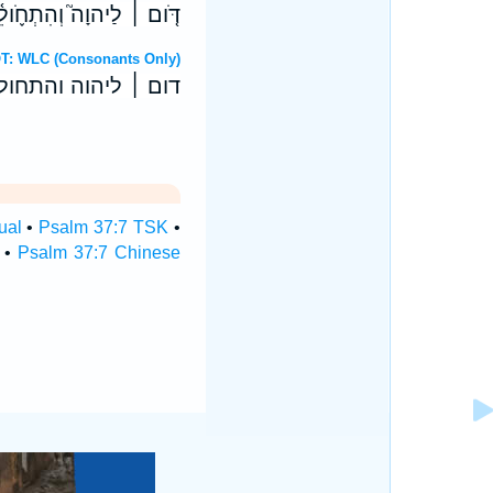
דֹּ֤ום ׀ לַיהוָה֮ וְהִתְחֹ֪ולֵ֫ל
Hebrew OT: WLC (Consonants Only)
דום ׀ ליהוה והתחו
ual
•
Psalm 37:7 TSK
•
•
Psalm 37:7 Chinese