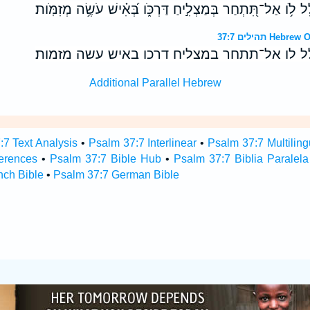
 לֹ֥ו אַל־תִּ֭תְחַר בְּמַצְלִ֣יחַ דַּרְכֹּ֑ו בְּ֝אִ֗ישׁ עֹשֶׂ֥ה מְזִמֹּֽות׃
תהילים 37:7 
לל לו אל־תתחר במצליח דרכו באיש עשה מזמות׃
Additional Parallel Hebrew
:7 Text Analysis
•
Psalm 37:7 Interlinear
•
Psalm 37:7 Multiling
erences
•
Psalm 37:7 Bible Hub
•
Psalm 37:7 Biblia Paralela
nch Bible
•
Psalm 37:7 German Bible