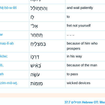
iṯ-ḥō-w-lêl
וְהִתְח֪וֹלֵ֫ל
and wait patiently
ל֥וֹ
to
אַל־
fret not yourself
ḥar
תִּ֭תְחַר
.. .. ..
maṣ-lî-aḥ
בְּמַצְלִ֣יחַ
because of him who
prospers
-kōw;
דַּרְכּ֑וֹ
in his way
îš,
בְּ֝אִ֗ישׁ
because of the man
śeh
עֹשֶׂ֥ה
to pass
zim-mō-wṯ.
מְזִמּֽוֹת׃
wicked devices
תהילים 37:7 Hebrew 