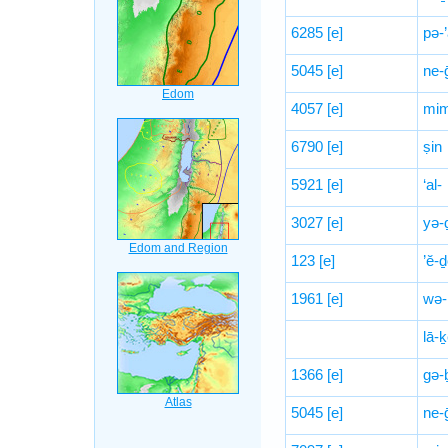
6285
[e]
pə-’
5045
[e]
ne-
4057
[e]
mim
6790
[e]
ṣin
5921
[e]
‘al-
3027
[e]
yə-
123
[e]
’ĕ-
1961
[e]
wə-
lā-
1366
[e]
gə-
5045
[e]
ne-