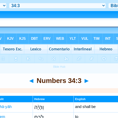
◄
Numbers 34:3
►
lit
Hebrew
English
hā-yāh
וְהָיָ֨ה
and shall be
ḵem
לָכֶ֧ם
to