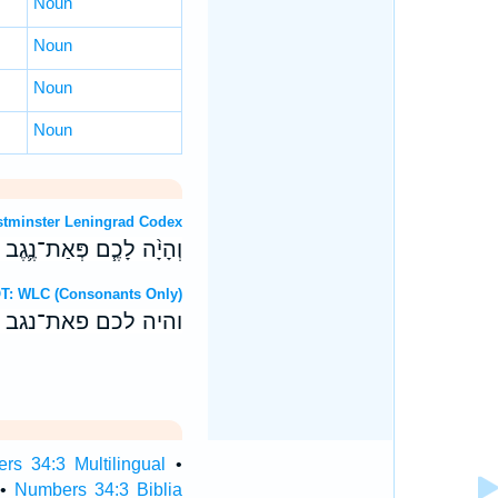
Noun
Noun
Noun
Noun
OT: Westminster Leningrad Codex
וְהָיָ֨ה לָכֶ֧ם פְּאַת־נֶ֛גֶב 
ebrew OT: WLC (Consonants Only)
והיה לכם פאת־נגב 
rs 34:3 Multilingual
•
•
Numbers 34:3 Biblia