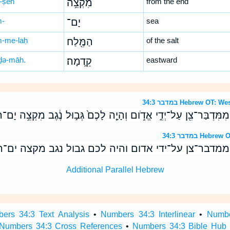
-ṣêh
מִקְצֵ֥ה
from the end
-
יָם־
sea
-me-laḥ
הַמֶּ֖לַח
of the salt
ḏə-māh.
קֵֽדְמָה׃
eastward
במדבר 34:3 Hebrew 
מִמִּדְבַּר־צִ֖ן עַל־יְדֵ֣י אֱדֹ֑ום וְהָיָ֤ה לָכֶם֙ גְּב֣וּל נֶ֔גֶב מִקְצֵ֥ה יָם־ה
במדבר 34:3 H
ממדבר־צן על־ידי אדום והיה לכם גבול נגב מקצה ים־
Additional Parallel Hebrew
ers 34:3 Text Analysis
•
Numbers 34:3 Interlinear
•
Numbe
Numbers 34:3 Cross References
•
Numbers 34:3 Bible Hub