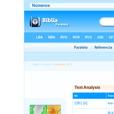
Bible
>
Hebrew
> Numbers 34:3
Text Analysis
Str
Trans
1961
[e]
wə-
lā-