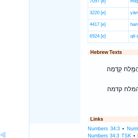
7097
[e]
miq
3220
[e]
yām
4417
[e]
ham
6924
[e]
qê-
Hebrew Texts
ַמֶּ֖לַח קֵֽדְמָה׃
המלח קדמה׃
Links
Numbers 34:3
•
Numb
Numbers 34:3 TSK
•