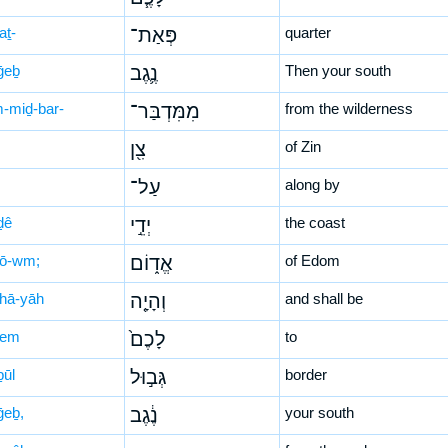
aṯ-
פְּאַת־
quarter
ḡeḇ
נֶ֛גֶב
Then your south
-miḏ-bar-
מִמִּדְבַּר־
from the wilderness
צִ֖ן
of Zin
עַל־
along by
ḏê
יְדֵ֣י
the coast
ḏō-wm;
אֱד֑וֹם
of Edom
hā-yāh
וְהָיָ֤ה
and shall be
ḵem
לָכֶם֙
to
ḇūl
גְּב֣וּל
border
ḡeḇ,
נֶ֔גֶב
your south