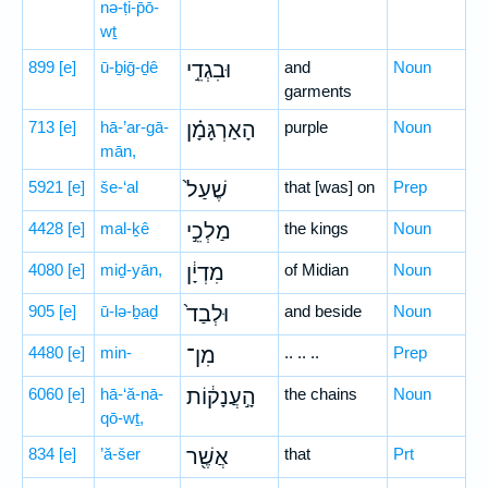
nə-ṭi-p̄ō-
wṯ
899
[e]
ū-ḇiḡ-ḏê
וּבִגְדֵ֣י
and
Noun
garments
713
[e]
hā-’ar-gā-
הָאַרְגָּמָ֗ן
purple
Noun
mān,
5921
[e]
še-‘al
שֶׁעַל֙
that [was] on
Prep
4428
[e]
mal-ḵê
מַלְכֵ֣י
the kings
Noun
4080
[e]
miḏ-yān,
מִדְיָ֔ן
of Midian
Noun
905
[e]
ū-lə-ḇaḏ
וּלְבַד֙
and beside
Noun
4480
[e]
min-
מִן־
.. .. ..
Prep
6060
[e]
hā-‘ă-nā-
הָ֣עֲנָק֔וֹת
the chains
Noun
qō-wṯ,
834
[e]
’ă-šer
אֲשֶׁ֖ר
that
Prt