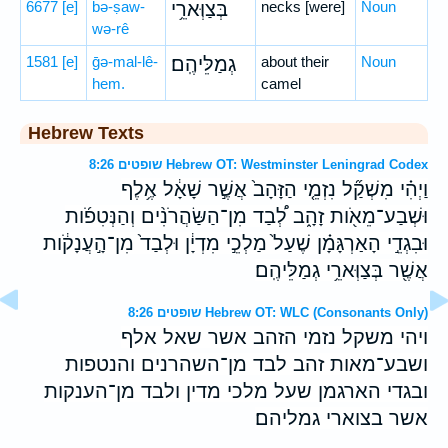
6677
[e]
bə-ṣaw-
בְּצַוְּארֵ֥י
necks [were]
Noun
wə-rê
1581
[e]
ḡə-mal-lê-
גְמַלֵּיהֶֽם׃
about their
Noun
hem.
camel
Hebrew Texts
שופטים 8:26 Hebrew OT: Westminster Leningrad Codex
וַיְהִ֗י מִשְׁקַ֞ל נִזְמֵ֤י הַזָּהָב֙ אֲשֶׁ֣ר שָׁאָ֔ל אֶ֥לֶף
וּשְׁבַע־מֵאֹ֖ות זָהָ֑ב לְ֠בַד מִן־הַשַּׂהֲרֹנִ֨ים וְהַנְּטִפֹ֜ות
וּבִגְדֵ֣י הָאַרְגָּמָ֗ן שֶׁעַל֙ מַלְכֵ֣י מִדְיָ֔ן וּלְבַד֙ מִן־הָ֣עֲנָקֹ֔ות
אֲשֶׁ֖ר בְּצַוְּארֵ֥י גְמַלֵּיהֶֽם׃
שופטים 8:26 Hebrew OT: WLC (Consonants Only)
ויהי משקל נזמי הזהב אשר שאל אלף
ושבע־מאות זהב לבד מן־השהרנים והנטפות
ובגדי הארגמן שעל מלכי מדין ולבד מן־הענקות
אשר בצוארי גמליהם׃