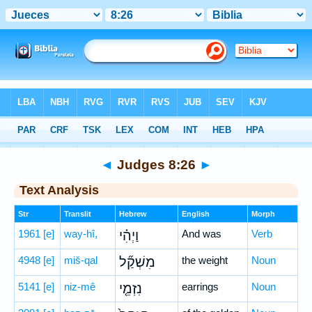
Bible
>
Hebrew
> Judges 8:26
◄
Judges 8:26
►
Text Analysis
Str
Translit
Hebrew
English
Morph
1961
[e]
way-hî,
וַיְהִ֗י
And was
Verb
4948
[e]
miš-qal
מִשְׁקַ֞ל
the weight
Noun
5141
[e]
niz-mê
נִזְמֵ֤י
earrings
Noun