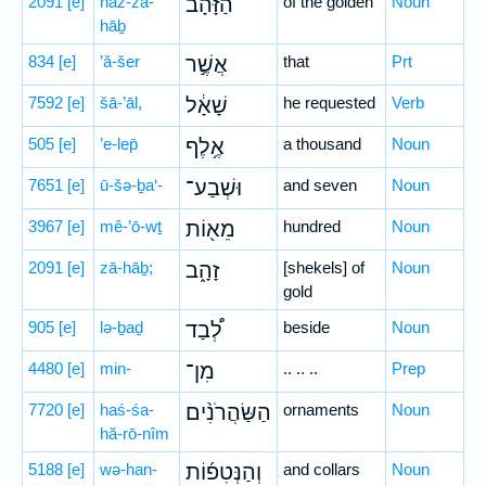
2091
[e]
haz-zā-
הַזָּהָב֙
of the golden
Noun
hāḇ
834
[e]
’ă-šer
אֲשֶׁ֣ר
that
Prt
7592
[e]
šā-’āl,
שָׁאָ֔ל
he requested
Verb
505
[e]
’e-lep̄
אֶ֥לֶף
a thousand
Noun
7651
[e]
ū-šə-ḇa‘-
וּשְׁבַע־
and seven
Noun
3967
[e]
mê-’ō-wṯ
מֵא֖וֹת
hundred
Noun
2091
[e]
zā-hāḇ;
זָהָ֑ב
[shekels] of
Noun
gold
905
[e]
lə-ḇaḏ
לְ֠בַד
beside
Noun
4480
[e]
min-
מִן־
.. .. ..
Prep
7720
[e]
haś-śa-
הַשַּׂהֲרֹנִ֨ים
ornaments
Noun
hă-rō-nîm
5188
[e]
wə-han-
וְהַנְּטִפ֜וֹת
and collars
Noun