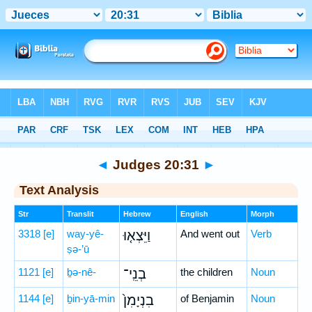
Bible
>
Hebrew
> Judges 20:31
◄
Judges 20:31
►
Text Analysis
Str
Translit
Hebrew
English
Morph
3318
[e]
way-yê-
וַיֵּצְא֤וּ
And went out
Verb
ṣə-’ū
1121
[e]
ḇə-nê-
בְנֵֽי־
the children
Noun
1144
[e]
ḇin-yā-min
בִנְיָמִן֙
of Benjamin
Noun