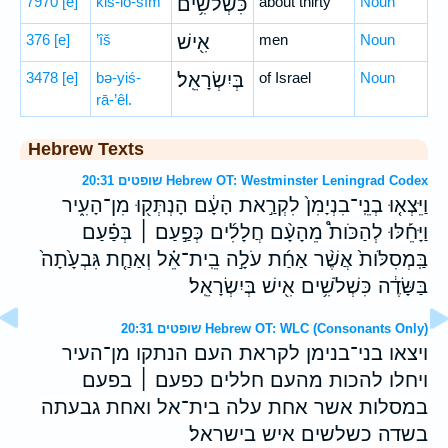
7970
[e]
kiš-lō-šîm
כִּשְׁלֹשִׁ֥ים
about thirty
Noun
376
[e]
’îš
אִ֖ישׁ
men
Noun
3478
[e]
bə-yiś-
בְּיִשְׂרָאֵֽל׃
of Israel
Noun
rā-’êl.
Hebrew Texts
שופטים 20:31 Hebrew OT: Westminster Leningrad Codex
וַיֵּצְא֤וּ בְנֵֽי־בִנְיָמִן֙ לִקְרַ֣את הָעָ֔ם הָנְתְּק֖וּ מִן־הָעִ֑יר
וַיָּחֵ֡לּוּ לְהַכֹּות֩ מֵהָעָ֨ם חֲלָלִ֜ים כְּפַ֣עַם ׀ בְּפַ֗עַם
בַּֽמְסִלֹּות֙ אֲשֶׁ֨ר אַחַ֜ת עֹלָ֣ה בֵֽית־אֵ֗ל וְאַחַ֤ת גִּבְעָ֙תָה֙
בַּשָּׂדֶ֔ה כִּשְׁלֹשִׁ֥ים אִ֖ישׁ בְּיִשְׂרָאֵֽל׃
שופטים 20:31 Hebrew OT: WLC (Consonants Only)
ויצאו בני־בנימן לקראת העם הנתקו מן־העיר
ויחלו להכות מהעם חללים כפעם ׀ בפעם
במסלות אשר אחת עלה בית־אל ואחת גבעתה
בשדה כשלשים איש בישראל׃