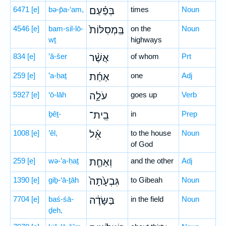
6471
[e]
bə-p̄a-‘am,
בְּפַ֗עַם
times
Noun
4546
[e]
bam-sil-lō-
בַּֽמְסִלּוֹת֙
on the
Noun
wṯ
highways
834
[e]
’ă-šer
אֲשֶׁ֨ר
of whom
Prt
259
[e]
’a-ḥaṯ
אַחַ֜ת
one
Adj
5927
[e]
‘ō-lāh
עֹלָ֣ה
goes up
Verb
ḇêṯ-
בֵֽית־
in
Prep
1008
[e]
’êl,
אֵ֗ל
to the house
Noun
of God
259
[e]
wə-’a-ḥaṯ
וְאַחַ֤ת
and the other
Adj
1390
[e]
giḇ-‘ā-ṯāh
גִּבְעָ֙תָה֙
to Gibeah
Noun
7704
[e]
baś-śā-
בַּשָּׂדֶ֔ה
in the field
Noun
ḏeh,