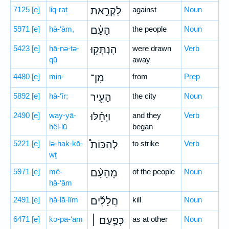
7125
[e]
liq-raṯ
לִקְרַ֣את
against
Noun
5971
[e]
hā-‘ām,
הָעָ֔ם
the people
Noun
5423
[e]
hā-nə-tə-
הָנְתְּק֖וּ
were drawn
Verb
qū
away
4480
[e]
min-
מִן־
from
Prep
5892
[e]
hā-‘îr;
הָעִ֑יר
the city
Noun
2490
[e]
way-yā-
וַיָּחֵ֡לּוּ
and they
Verb
ḥêl-lū
began
5221
[e]
lə-hak-kō-
לְהַכּוֹת֩
to strike
Verb
wṯ
5971
[e]
mê-
מֵהָעָ֨ם
of the people
Noun
hā-‘ām
2491
[e]
ḥă-lā-lîm
חֲלָלִ֜ים
kill
Noun
6471
[e]
kə-p̄a-‘am
כְּפַ֣עַם ׀
as at other
Noun