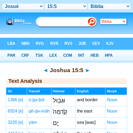
Bible
>
Hebrew
> Joshua 15:5
◄
Joshua 15:5
►
Text Analysis
Str
Translit
Hebrew
English
Morph
1366
[e]
ū-ḡə-ḇūl
וּגְב֥וּל
and border
Noun
6924
[e]
qê-ḏə-māh
קֵ֙דְמָה֙
the east
Noun
3220
[e]
yām
יָ֣ם
sea [was]
Noun