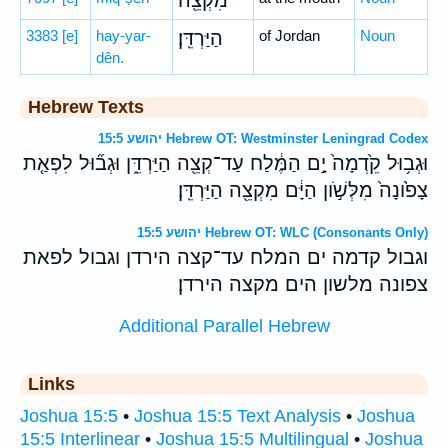
מִקְצֵ֖ה
3383
[e]
hay-yar-
הַיַּרְדֵּֽן׃
of Jordan
Noun
dên.
Hebrew Texts
יהושע 15:5 Hebrew OT: Westminster Leningrad Codex
וּגְב֥וּל קֵ֙דְמָה֙ יָ֣ם הַמֶּ֔לַח עַד־קְצֵ֖ה הַיַּרְדֵּ֑ן וּגְב֞וּל לִפְאַ֤ת
צָפֹ֙ונָה֙ מִלְּשֹׁ֣ון הַיָּ֔ם מִקְצֵ֖ה הַיַּרְדֵּֽן׃
יהושע 15:5 Hebrew OT: WLC (Consonants Only)
וגבול קדמה ים המלח עד־קצה הירדן וגבול לפאת
צפונה מלשון הים מקצה הירדן׃
Additional Parallel Hebrew
Links
Joshua 15:5
•
Joshua 15:5 Text Analysis
•
Joshua
15:5 Interlinear
•
Joshua 15:5 Multilingual
•
Joshua