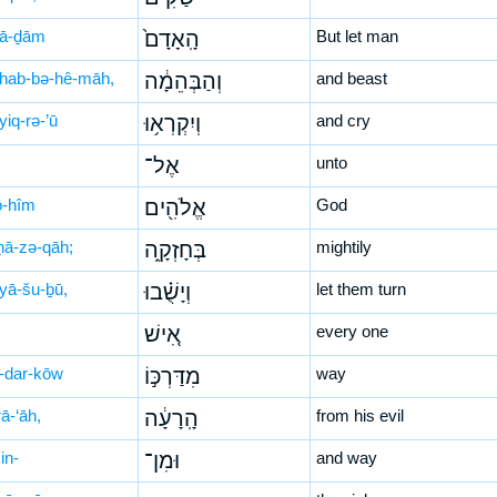
’ā-ḏām
הָֽאָדָם֙
But let man
hab-bə-hê-māh,
וְהַבְּהֵמָ֔ה
and beast
yiq-rə-’ū
וְיִקְרְא֥וּ
and cry
אֶל־
unto
ō-hîm
אֱלֹהִ֖ים
God
ḥā-zə-qāh;
בְּחָזְקָ֑ה
mightily
yā-šu-ḇū,
וְיָשֻׁ֗בוּ
let them turn
אִ֚ישׁ
every one
-dar-kōw
מִדַּרְכּ֣וֹ
way
ā-‘āh,
הָֽרָעָ֔ה
from his evil
in-
וּמִן־
and way