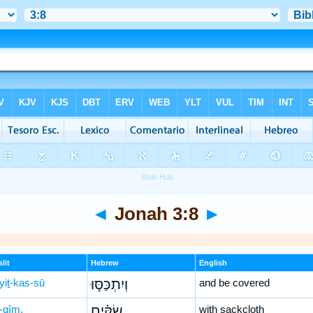
◄
Jonah 3:8
►
lit
Hebrew
English
yiṯ-kas-sū
וְיִתְכַּסּ֣וּ
and be covered
-qîm,
שַׂקִּ֗ים
with sackcloth