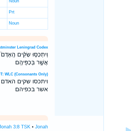
Noun
Prt
Noun
: Westminster Leningrad Codex
וְיִתְכַּסּ֣וּ שַׂקִּ֗ים הָֽאָדָ
אֲשֶׁ֥ר בְּכַפֵּיהֶֽם׃
brew OT: WLC (Consonants Only)
ויתכסו שקים האדם 
אשר בכפיהם׃
Jonah 3:8 TSK
•
Jonah