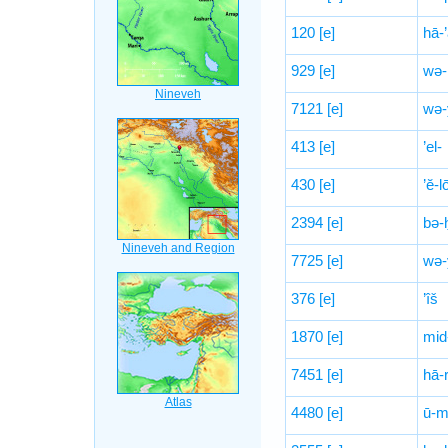
120
[e]
hā-
929
[e]
wə-
7121
[e]
wə-
413
[e]
’el-
430
[e]
’ĕ-l
2394
[e]
bə-
7725
[e]
wə-
376
[e]
’îš
1870
[e]
mid
7451
[e]
hā-r
4480
[e]
ū-m