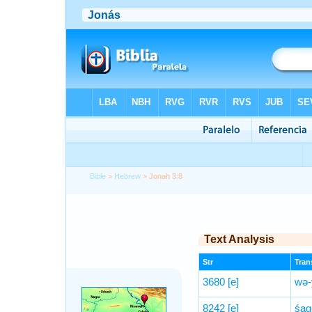
Bible
>
Hebrew
> Jonah 3:8
Text Analysis
Str
Trans
3680
[e]
wə-
8242
[e]
śaq