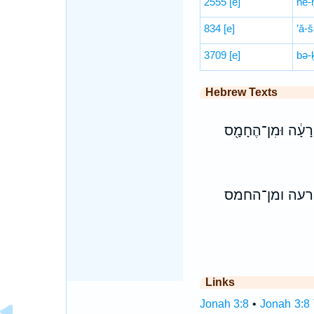
2555
[e]
he-
834
[e]
’ă-š
3709
[e]
bə-
Hebrew Texts
 הָֽרָעָ֔ה וּמִן־הֶחָמָ֖ס
הרעה ומן־החמס
Links
Jonah 3:8
•
Jonah 3:8 