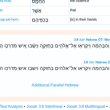
ḥā-mās
הֶחָמָ֖ס
the violence
er
אֲשֶׁ֥ר
that
ḵap-pê-hem.
בְּכַפֵּיהֶֽם׃
[is] in their hands
יונה 3:8 Hebrew OT
ם֙ וְהַבְּהֵמָ֔ה וְיִקְרְא֥וּ אֶל־אֱלֹהִ֖ים בְּחָזְקָ֑ה וְיָשֻׁ֗בוּ אִ֚ישׁ מִדַּרְכֹּ֣ו
יונה 3:8 He
והבהמה ויקראו אל־אלהים בחזקה וישבו איש מדרכו 
Additional Parallel Hebrew
Text Analysis
•
Jonah 3:8 Interlinear
•
Jonah 3:8 Multilingual
•