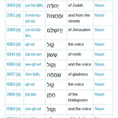
3063
[e]
yə-hū-ḏāh,
יְהוּדָ֗ה
of Judah
Noun
2351
[e]
ū-mê-ḥu-
וּמֵֽחֻצוֹת֙
and from the
Noun
ṣō-wṯ
streets
3389
[e]
yə-rū-šā-
יְר֣וּשָׁלִַ֔ם
of Jerusalem
Noun
lim,
6963
[e]
qō-wl
ק֤וֹל
the voice
Noun
8342
[e]
śā-śō-wn
שָׂשׂוֹן֙
of mirth
Noun
6963
[e]
wə-qō-wl
וְק֣וֹל
and the voice
Noun
8057
[e]
śim-ḥāh,
שִׂמְחָ֔ה
of gladness
Noun
6963
[e]
qō-wl
ק֥וֹל
the voice
Noun
2860
[e]
ḥā-ṯān
חָתָ֖ן
of the
Noun
bridegroom
6963
[e]
wə-qō-wl
וְק֣וֹל
and the voice
Noun