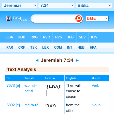
Bible
>
Hebrew
> Jeremiah 7:34
◄
Jeremiah 7:34
►
Text Analysis
Str
Translit
Hebrew
English
Morph
7673
[e]
wə-hiš-
וְהִשְׁבַּתִּ֣י
Then will I
Verb
bat-tî
cause to
׀
cease
5892
[e]
mê-‘ā-rê
מֵעָרֵ֣י
from the
Noun
cities