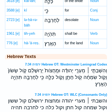
3618
[e]
kal-lāh;
כַּלָּ֑ה
of the bride
Noun
3588
[e]
kî
כִּ֥י
for
Conj
2723
[e]
lə-ḥā-rə-
לְחָרְבָּ֖ה
desolate
Noun
bāh
1961
[e]
tih-yeh
תִּהְיֶ֥ה
shall be
Verb
776
[e]
hā-’ā-reṣ.
הָאָֽרֶץ׃
for the land
Noun
Hebrew Texts
ירמיה 7:34 Hebrew OT: Westminster Leningrad Codex
וְהִשְׁבַּתִּ֣י ׀ מֵעָרֵ֣י יְהוּדָ֗ה וּמֵֽחֻצֹות֙ יְר֣וּשָׁלִַ֔ם קֹ֤ול שָׂשֹׂון֙
וְקֹ֣ול שִׂמְחָ֔ה קֹ֥ול חָתָ֖ן וְקֹ֣ול כַּלָּ֑ה כִּ֥י לְחָרְבָּ֖ה תִּהְיֶ֥ה
הָאָֽרֶץ׃
ירמיה 7:34 Hebrew OT: WLC (Consonants Only)
והשבתי ׀ מערי יהודה ומחצות ירושלם קול ששון
וקול שמחה קול חתן וקול כלה כי לחרבה תהיה