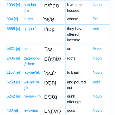
1004
[e]
hab-bāt-
הַבָּתִּ֡ים
it with the
Noun
tîm
houses
834
[e]
’ă-šer
אֲשֶׁר֩
whose
Prt
6999
[e]
qiṭ-ṭə-rū
קִטְּר֨וּ
they have
Verb
offered
incense
5921
[e]
‘al-
עַל־
on
Prep
1406
[e]
gag-gō-w-
גַּגּֽוֹתֵיהֶ֜ם
roofs
Noun
ṯê-hem
1168
[e]
lab-ba-‘al,
לַבַּ֗עַל
to Baal
Noun
5258
[e]
wə-his-si-
וְהִסִּ֤כוּ
and poured
Verb
ḵū
out
5262
[e]
nə-sā-ḵîm
נְסָכִים֙
drink
Noun
offerings
430
[e]
lê-lō-hîm
לֵאלֹהִ֣ים
gods
Noun