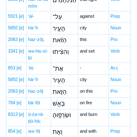
הַנִּלְחָמִים֙
mîm
5921
[e]
‘al-
עַל־
against
Prep
5892
[e]
hā-‘îr
הָעִ֣יר
city
Noun
2063
[e]
haz-zōṯ,
הַזֹּ֔את
this
Pro
3341
[e]
wə-hiṣ-ṣî-
וְהִצִּ֜יתוּ
and set
Verb
ṯū
853
[e]
’eṯ-
אֶת־
-
Acc
5892
[e]
hā-‘îr
הָעִ֥יר
city
Noun
2063
[e]
haz-zōṯ
הַזֹּ֛את
on this
Pro
784
[e]
bā-’êš
בָּאֵ֖שׁ
on fire
Noun
8313
[e]
ū-śə-rā-
וּשְׂרָפ֑וּהָ
and burn
Verb
p̄ū-hā;
854
[e]
wə-’êṯ
וְאֵ֣ת
and with
Prep