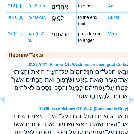
312
[e]
’ă-ḥê-rîm,
אֲחֵרִ֔ים
to other
Adj
4616
[e]
lə-ma-‘an
לְמַ֖עַן
to the end
Subst
that
3707
[e]
haḵ-‘i-sê-
הַכְעִסֵֽנִי׃
provoke me
Verb
nî.
to anger
Hebrew Texts
ירמיה 32:29 Hebrew OT: Westminster Leningrad Codex
וּבָ֣אוּ הַכַּשְׂדִּ֗ים הַנִּלְחָמִים֙ עַל־הָעִ֣יר הַזֹּ֔את וְהִצִּ֜יתוּ
אֶת־הָעִ֥יר הַזֹּ֛את בָּאֵ֖שׁ וּשְׂרָפ֑וּהָ וְאֵ֣ת הַבָּתִּ֡ים אֲשֶׁר֩
קִטְּר֨וּ עַל־גַּגֹּֽותֵיהֶ֜ם לַבַּ֗עַל וְהִסִּ֤כוּ נְסָכִים֙ לֵאלֹהִ֣ים
אֲחֵרִ֔ים לְמַ֖עַן הַכְעִסֵֽנִי׃
ירמיה 32:29 Hebrew OT: WLC (Consonants Only)
ובאו הכשדים הנלחמים על־העיר הזאת והציתו
את־העיר הזאת באש ושרפוה ואת הבתים אשר
קטרו על־גגותיהם לבעל והסכו נסכים לאלהים