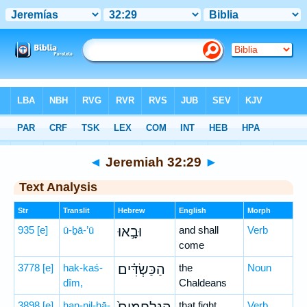
Bible
>
Hebrew
> Jeremiah 32:29
◄
Jeremiah 32:29
►
Text Analysis
Str
Translit
Hebrew
English
Morph
935
[e]
ū-ḇā-’ū
וּבָ֣אוּ
and shall
Verb
come
3778
[e]
hak-kaś-
הַכַּשְׂדִּ֗ים
the
Noun
dîm,
Chaldeans
3898
[e]
han-nil-ḥā-
that fight
Verb