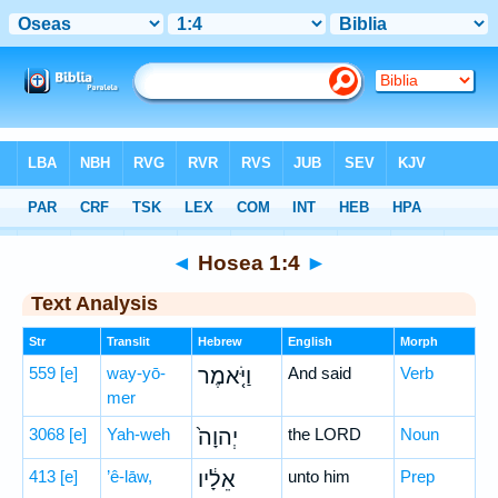
Bible
>
Hebrew
> Hosea 1:4
◄
Hosea 1:4
►
Text Analysis
Str
Translit
Hebrew
English
Morph
559
[e]
way-yō-
וַיֹּ֤אמֶר
And said
Verb
mer
3068
[e]
Yah-weh
יְהוָה֙
the LORD
Noun
413
[e]
’ê-lāw,
אֵלָ֔יו
unto him
Prep