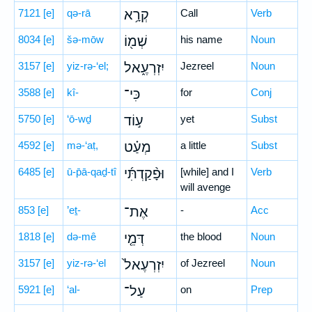
7121
[e]
qə-rā
קְרָ֥א
Call
Verb
8034
[e]
šə-mōw
שְׁמ֖וֹ
his name
Noun
3157
[e]
yiz-rə-‘el;
יִזְרְעֶ֑אל
Jezreel
Noun
3588
[e]
kî-
כִּי־
for
Conj
5750
[e]
‘ō-wḏ
ע֣וֹד
yet
Subst
4592
[e]
mə-‘aṭ,
מְעַ֗ט
a little
Subst
6485
[e]
ū-p̄ā-qaḏ-tî
וּפָ֨קַדְתִּ֜י
[while] and I
Verb
will avenge
853
[e]
’eṯ-
אֶת־
-
Acc
1818
[e]
də-mê
דְּמֵ֤י
the blood
Noun
3157
[e]
yiz-rə-‘el
יִזְרְעֶאל֙
of Jezreel
Noun
5921
[e]
‘al-
עַל־
on
Prep