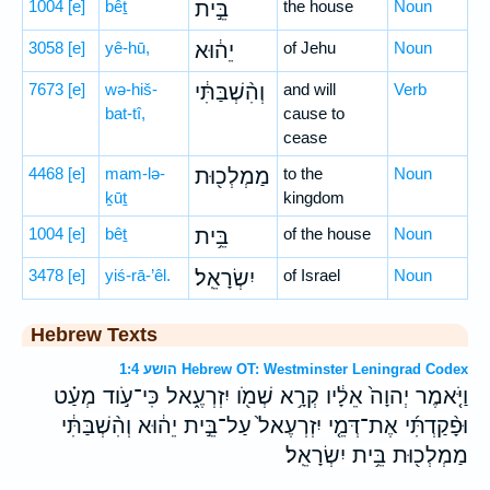
1004
[e]
bêṯ
בֵּ֣ית
the house
Noun
3058
[e]
yê-hū,
יֵה֔וּא
of Jehu
Noun
7673
[e]
wə-hiš-
וְהִ֨שְׁבַּתִּ֔י
and will
Verb
bat-tî,
cause to
cease
4468
[e]
mam-lə-
מַמְלְכ֖וּת
to the
Noun
ḵūṯ
kingdom
1004
[e]
bêṯ
בֵּ֥ית
of the house
Noun
3478
[e]
yiś-rā-’êl.
יִשְׂרָאֵֽל׃
of Israel
Noun
Hebrew Texts
הושע 1:4 Hebrew OT: Westminster Leningrad Codex
וַיֹּ֤אמֶר יְהוָה֙ אֵלָ֔יו קְרָ֥א שְׁמֹ֖ו יִזְרְעֶ֑אל כִּי־עֹ֣וד מְעַ֗ט
וּפָ֨קַדְתִּ֜י אֶת־דְּמֵ֤י יִזְרְעֶאל֙ עַל־בֵּ֣ית יֵה֔וּא וְהִ֨שְׁבַּתִּ֔י
מַמְלְכ֖וּת בֵּ֥ית יִשְׂרָאֵֽל׃