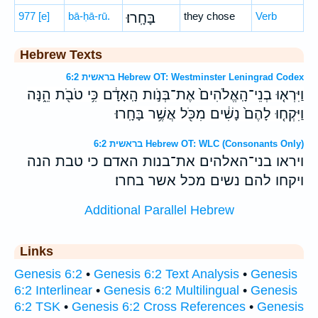
977
[e]
bā-ḥā-rū.
בָּחָֽרוּ׃
they chose
Verb
Hebrew Texts
בראשית 6:2 Hebrew OT: Westminster Leningrad Codex
וַיִּרְא֤וּ בְנֵי־הָֽאֱלֹהִים֙ אֶת־בְּנֹ֣ות הָֽאָדָ֔ם כִּ֥י טֹבֹ֖ת הֵ֑נָּה
וַיִּקְח֤וּ לָהֶם֙ נָשִׁ֔ים מִכֹּ֖ל אֲשֶׁ֥ר בָּחָֽרוּ׃
בראשית 6:2 Hebrew OT: WLC (Consonants Only)
ויראו בני־האלהים את־בנות האדם כי טבת הנה
ויקחו להם נשים מכל אשר בחרו׃
Additional Parallel Hebrew
Links
Genesis 6:2
•
Genesis 6:2 Text Analysis
•
Genesis
6:2 Interlinear
•
Genesis 6:2 Multilingual
•
Genesis
6:2 TSK
•
Genesis 6:2 Cross References
•
Genesis