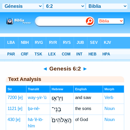
Bible
>
Hebrew
> Genesis 6:2
◄
Genesis 6:2
►
Text Analysis
Str
Translit
Hebrew
English
Morph
7200
[e]
way-yir-’ū
וַיִּרְא֤וּ
and saw
Verb
1121
[e]
ḇə-nê-
בְנֵי־
the sons
Noun
430
[e]
hā-’ĕ-lō-
הָֽאֱלֹהִים֙
of God
Noun
hîm