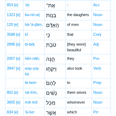
853
[e]
’eṯ-
אֶת־
-
Acc
1323
[e]
bə-nō-wṯ
בְּנ֣וֹת
the daughers
Noun
120
[e]
hā-’ā-ḏām,
הָֽאָדָ֔ם
of men
Noun
3588
[e]
kî
כִּ֥י
that
Conj
2896
[e]
ṭō-ḇōṯ
טֹבֹ֖ת
[they were]
Adj
beautiful
2007
[e]
hên-nāh;
הֵ֑נָּה
they
Pro
3947
[e]
way-yiq-
וַיִּקְח֤וּ
also took
Verb
ḥū
lā-hem
לָהֶם֙
to
Prep
802
[e]
nā-šîm,
נָשִׁ֔ים
them wives
Noun
3605
[e]
mik-kōl
מִכֹּ֖ל
whomever
Noun
834
[e]
’ă-šer
אֲשֶׁ֥ר
which
Prt