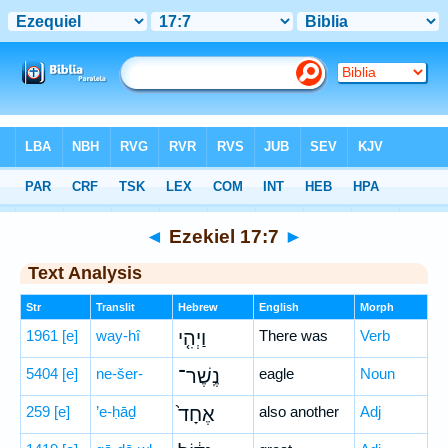
Bible
>
Hebrew
> Ezekiel 17:7
◄
Ezekiel 17:7
►
Text Analysis
Str
Translit
Hebrew
English
Morph
1961
[e]
way-hî
וַיְהִ֤י
There was
Verb
5404
[e]
ne-šer-
נֶֽשֶׁר־
eagle
Noun
259
[e]
’e-ḥāḏ
אֶחָד֙
also another
Adj