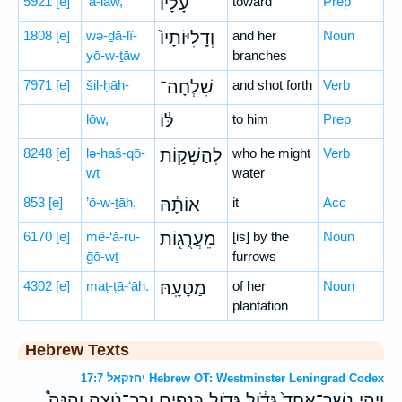
5921
[e]
‘ā-lāw,
עָלָ֗יו
toward
Prep
1808
[e]
wə-ḏā-lî-
וְדָֽלִיּוֹתָיו֙
and her
Noun
yō-w-ṯāw
branches
7971
[e]
šil-ḥāh-
שִׁלְחָה־
and shot forth
Verb
lōw,
לּ֔וֹ
to him
Prep
8248
[e]
lə-haš-qō-
לְהַשְׁק֣וֹת
who he might
Verb
wṯ
water
853
[e]
’ō-w-ṯāh,
אוֹתָ֔הּ
it
Acc
6170
[e]
mê-‘ă-ru-
מֵעֲרֻג֖וֹת
[is] by the
Noun
ḡō-wṯ
furrows
4302
[e]
maṭ-ṭā-‘āh.
מַטָּעָֽהּ׃
of her
Noun
plantation
Hebrew Texts
יחזקאל 17:7 Hebrew OT: Westminster Leningrad Codex
וַיְהִ֤י נֶֽשֶׁר־אֶחָד֙ גָּדֹ֔ול גְּדֹ֥ול כְּנָפַ֖יִם וְרַב־נֹוצָ֑ה וְהִנֵּה֩