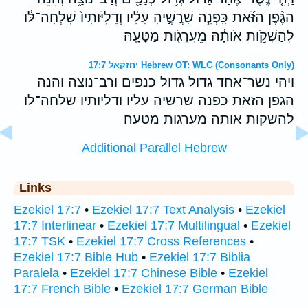
הַגֶּ֨פֶן הַזֹּ֜את כָּֽפְנָ֧ה שָׁרֳשֶׁ֣יהָ עָלָ֗יו וְדָֽלִיֹּותָיו֙ שִׁלְחָה־לֹּ֔ו
לְהַשְׁקֹ֣ות אֹותָ֔הּ מֵעֲרֻגֹ֖ות מַטָּעָֽהּ׃
יחזקאל 17:7 Hebrew OT: WLC (Consonants Only)
ויהי נשר־אחד גדול גדול כנפים ורב־נוצה והנה
הגפן הזאת כפנה שרשיה עליו ודליותיו שלחה־לו
להשקות אותה מערגות מטעה׃
Additional Parallel Hebrew
Links
Ezekiel 17:7
•
Ezekiel 17:7 Text Analysis
•
Ezekiel
17:7 Interlinear
•
Ezekiel 17:7 Multilingual
•
Ezekiel
17:7 TSK
•
Ezekiel 17:7 Cross References
•
Ezekiel 17:7 Bible Hub
•
Ezekiel 17:7 Biblia
Paralela
•
Ezekiel 17:7 Chinese Bible
•
Ezekiel
17:7 French Bible
•
Ezekiel 17:7 German Bible