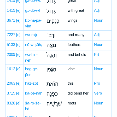
1419
[e]
gā-ḏō-wl,
גָּד֔וֹל
great
Adj
1419
[e]
gə-ḏō-wl
גְּד֥וֹל
with great
Adj
3671
[e]
kə-nā-p̄a-
כְּנָפַ֖יִם
wings
Noun
yim
7227
[e]
wə-raḇ-
וְרַב־
and many
Adj
5133
[e]
nō-w-ṣāh;
נוֹצָ֑ה
feathers
Noun
2009
[e]
wə-hin-
וְהִנֵּה֩
and behold
Prt
nêh
1612
[e]
hag-ge-
הַגֶּ֨פֶן
vine
Noun
p̄en
2063
[e]
haz-zōṯ
הַזֹּ֜את
this
Pro
3719
[e]
kā-p̄ə-nāh
כָּֽפְנָ֧ה
did bend her
Verb
8328
[e]
šā-ro-še-
שָׁרֳשֶׁ֣יהָ
roots
Noun
hā