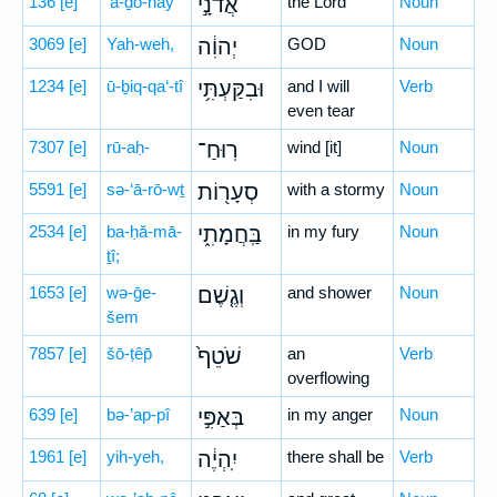
136
[e]
’ă-ḏō-nāy
אֲדֹנָ֣י
the Lord
Noun
3069
[e]
Yah-weh,
יְהוִ֔ה
GOD
Noun
1234
[e]
ū-ḇiq-qa‘-tî
וּבִקַּעְתִּ֥י
and I will
Verb
even tear
7307
[e]
rū-aḥ-
רֽוּחַ־
wind [it]
Noun
5591
[e]
sə-‘ā-rō-wṯ
סְעָר֖וֹת
with a stormy
Noun
2534
[e]
ba-ḥă-mā-
בַּֽחֲמָתִ֑י
in my fury
Noun
ṯî;
1653
[e]
wə-ḡe-
וְגֶ֤שֶׁם
and shower
Noun
šem
7857
[e]
šō-ṭêp̄
שֹׁטֵף֙
an
Verb
overflowing
639
[e]
bə-’ap-pî
בְּאַפִּ֣י
in my anger
Noun
1961
[e]
yih-yeh,
יִֽהְיֶ֔ה
there shall be
Verb