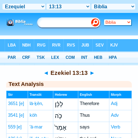
Bible
>
Hebrew
> Ezekiel 13:13
◄
Ezekiel 13:13
►
Text Analysis
Str
Translit
Hebrew
English
Morph
3651
[e]
lā-ḵên,
לָכֵ֗ן
Therefore
Adj
3541
[e]
kōh
כֹּ֤ה
Thus
Adv
559
[e]
’ā-mar
אָמַר֙
says
Verb