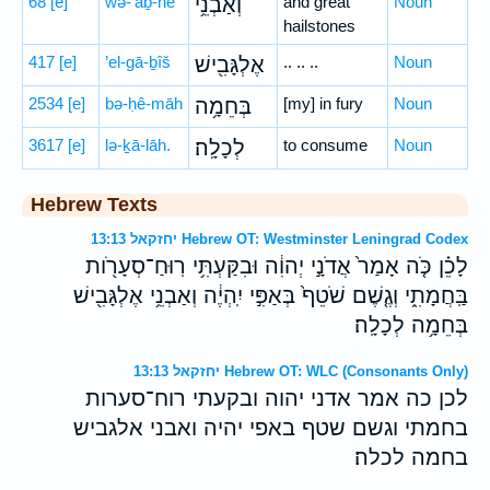
68
[e]
wə-’aḇ-nê
וְאַבְנֵ֥י
and great
Noun
hailstones
417
[e]
’el-gā-ḇîš
אֶלְגָּבִ֖ישׁ
.. .. ..
Noun
2534
[e]
bə-ḥê-māh
בְּחֵמָ֥ה
[my] in fury
Noun
3617
[e]
lə-ḵā-lāh.
לְכָלָֽה׃
to consume
Noun
Hebrew Texts
יחזקאל 13:13 Hebrew OT: Westminster Leningrad Codex
לָכֵ֗ן כֹּ֤ה אָמַר֙ אֲדֹנָ֣י יְהוִ֔ה וּבִקַּעְתִּ֥י רֽוּחַ־סְעָרֹ֖ות
בַּֽחֲמָתִ֑י וְגֶ֤שֶׁם שֹׁטֵף֙ בְּאַפִּ֣י יִֽהְיֶ֔ה וְאַבְנֵ֥י אֶלְגָּבִ֖ישׁ
בְּחֵמָ֥ה לְכָלָֽה׃
יחזקאל 13:13 Hebrew OT: WLC (Consonants Only)
לכן כה אמר אדני יהוה ובקעתי רוח־סערות
בחמתי וגשם שטף באפי יהיה ואבני אלגביש
בחמה לכלה׃