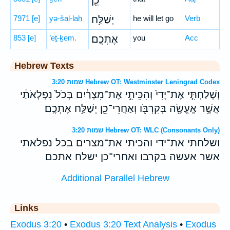
כֵ֖ן
7971
[e]
yə-šal-laḥ
יְשַׁלַּ֥ח
he will let go
Verb
853
[e]
’eṯ-ḵem.
אֶתְכֶֽם׃
you
Acc
Hebrew Texts
שמות 3:20 Hebrew OT: Westminster Leningrad Codex
וְשָׁלַחְתִּ֤י אֶת־יָדִי֙ וְהִכֵּיתִ֣י אֶת־מִצְרַ֔יִם בְּכֹל֙ נִפְלְאֹתַ֔י
אֲשֶׁ֥ר אֶֽעֱשֶׂ֖ה בְּקִרְבֹּ֑ו וְאַחֲרֵי־כֵ֖ן יְשַׁלַּ֥ח אֶתְכֶֽם׃
שמות 3:20 Hebrew OT: WLC (Consonants Only)
ושלחתי את־ידי והכיתי את־מצרים בכל נפלאתי
אשר אעשה בקרבו ואחרי־כן ישלח אתכם׃
Additional Parallel Hebrew
Links
Exodus 3:20
•
Exodus 3:20 Text Analysis
•
Exodus