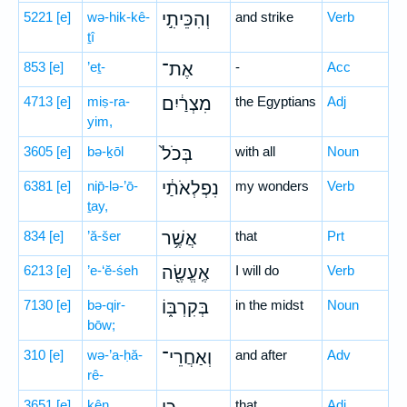
5221
[e]
wə-hik-kê-
וְהִכֵּיתִ֣י
and strike
Verb
ṯî
853
[e]
’eṯ-
אֶת־
-
Acc
4713
[e]
miṣ-ra-
מִצְרַ֔יִם
the Egyptians
Adj
yim,
3605
[e]
bə-ḵōl
בְּכֹל֙
with all
Noun
6381
[e]
nip̄-lə-’ō-
נִפְלְאֹתַ֔י
my wonders
Verb
ṯay,
834
[e]
’ă-šer
אֲשֶׁ֥ר
that
Prt
6213
[e]
’e-‘ĕ-śeh
אֶֽעֱשֶׂ֖ה
I will do
Verb
7130
[e]
bə-qir-
בְּקִרְבּ֑וֹ
in the midst
Noun
bōw;
310
[e]
wə-’a-ḥă-
וְאַחֲרֵי־
and after
Adv
rê-
3651
[e]
ḵên
that
Adj