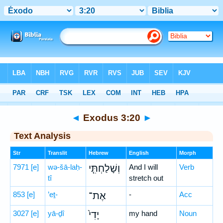
Bible
>
Hebrew
> Exodus 3:20
◄
Exodus 3:20
►
Text Analysis
Str
Translit
Hebrew
English
Morph
7971
[e]
wə-šā-laḥ-
וְשָׁלַחְתִּ֤י
And I will
Verb
tî
stretch out
853
[e]
’eṯ-
אֶת־
-
Acc
3027
[e]
yā-ḏî
יָדִי֙
my hand
Noun