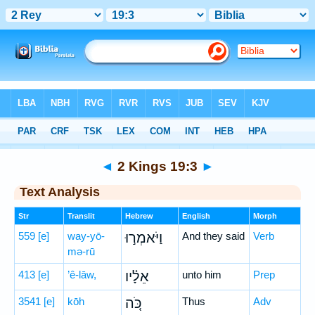
Bible
>
Hebrew
> 2 Kings 19:3
◄
2 Kings 19:3
►
Text Analysis
Str
Translit
Hebrew
English
Morph
559
[e]
way-yō-
וַיֹּאמְר֣וּ
And they said
Verb
mə-rū
413
[e]
’ê-lāw,
אֵלָ֗יו
unto him
Prep
3541
[e]
kōh
כֹּ֚ה
Thus
Adv