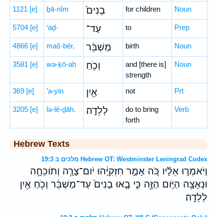
1121
[e]
ḇā-nîm
בָנִים֙
for children
Noun
5704
[e]
‘aḏ-
עַד־
to
Prep
4866
[e]
maš-bêr,
מַשְׁבֵּ֔ר
birth
Noun
3581
[e]
wə-ḵō-aḥ
וְכֹ֥חַ
and [there is]
Noun
strength
369
[e]
’a-yin
אַ֖יִן
not
Prt
3205
[e]
lə-lê-ḏāh.
לְלֵדָֽה׃
do to bring
Verb
forth
Hebrew Texts
מלכים ב 19:3 Hebrew OT: Westminster Leningrad Codex
וַיֹּאמְר֣וּ אֵלָ֗יו כֹּ֚ה אָמַ֣ר חִזְקִיָּ֔הוּ יֹום־צָרָ֧ה וְתֹוכֵחָ֛ה
וּנְאָצָ֖ה הַיֹּ֣ום הַזֶּ֑ה כִּ֣י בָ֤אוּ בָנִים֙ עַד־מַשְׁבֵּ֔ר וְכֹ֥חַ אַ֖יִן
לְלֵדָֽה׃