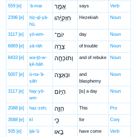
559
[e]
’ā-mar
אָמַ֣ר
says
Verb
2396
[e]
ḥiz-qî-yā-
חִזְקִיָּ֔הוּ
Hezekiah
Noun
hū,
3117
[e]
yō-wm-
יוֹם־
day
Noun
6869
[e]
ṣā-rāh
צָרָ֧ה
of trouble
Noun
8433
[e]
wə-ṯō-w-
וְתוֹכֵחָ֛ה
and of rebuke
Noun
ḵê-ḥāh
5007
[e]
ū-nə-’ā-
וּנְאָצָ֖ה
and
Noun
ṣāh
blasphemy
3117
[e]
hay-yō-
הַיּ֣וֹם
[is] a day
Noun
wm
2088
[e]
haz-zeh;
הַזֶּ֑ה
This
Pro
3588
[e]
kî
כִּ֣י
for
Conj
935
[e]
ḇā-’ū
בָ֤אוּ
have come
Verb