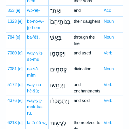
hem
their sons
853
[e]
wə-’eṯ-
וְאֶת־
and
Acc
1323
[e]
bə-nō-w-
בְּנֽוֹתֵיהֶם֙
their daughers
Noun
ṯê-hem
784
[e]
bā-’êš,
בָּאֵ֔שׁ
through the
Noun
fire
7080
[e]
way-yiq-
וַיִּקְסְמ֥וּ
and used
Verb
sə-mū
7081
[e]
qə-sā-
קְסָמִ֖ים
divination
Noun
mîm
5172
[e]
way-na-
וַיְנַחֵ֑שׁוּ
and
Verb
ḥê-šū;
enchantments
4376
[e]
way-yiṯ-
וַיִּֽתְמַכְּר֗וּ
and sold
Verb
mak-kə-
rū,
6213
[e]
la-‘ă-śō-wṯ
לַעֲשׂ֥וֹת
themselves to
Verb
do