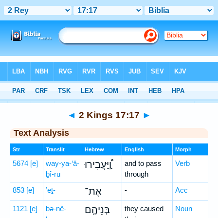
Bible
>
Hebrew
> 2 Kings 17:17
◄
2 Kings 17:17
►
Text Analysis
Str
Translit
Hebrew
English
Morph
5674
[e]
way-ya-‘ă-
וַֽ֠יַּעֲבִירוּ
and to pass
Verb
ḇî-rū
through
853
[e]
’eṯ-
אֶת־
-
Acc
1121
[e]
bə-nê-
בְּנֵיהֶ֤ם
they caused
Noun