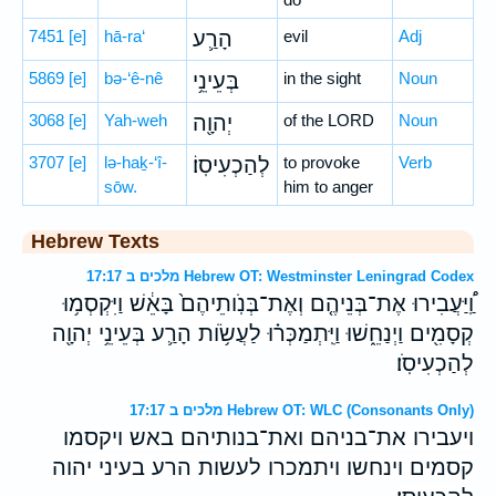
7451
[e]
hā-ra‘
הָרַ֛ע
evil
Adj
5869
[e]
bə-‘ê-nê
בְּעֵינֵ֥י
in the sight
Noun
3068
[e]
Yah-weh
יְהוָ֖ה
of the LORD
Noun
3707
[e]
lə-haḵ-‘î-
לְהַכְעִיסֽוֹ׃
to provoke
Verb
sōw.
him to anger
Hebrew Texts
מלכים ב 17:17 Hebrew OT: Westminster Leningrad Codex
וַֽ֠יַּעֲבִירוּ אֶת־בְּנֵיהֶ֤ם וְאֶת־בְּנֹֽותֵיהֶם֙ בָּאֵ֔שׁ וַיִּקְסְמ֥וּ
קְסָמִ֖ים וַיְנַחֵ֑שׁוּ וַיִּֽתְמַכְּר֗וּ לַעֲשֹׂ֥ות הָרַ֛ע בְּעֵינֵ֥י יְהוָ֖ה
לְהַכְעִיסֹֽו׃
מלכים ב 17:17 Hebrew OT: WLC (Consonants Only)
ויעבירו את־בניהם ואת־בנותיהם באש ויקסמו
קסמים וינחשו ויתמכרו לעשות הרע בעיני יהוה